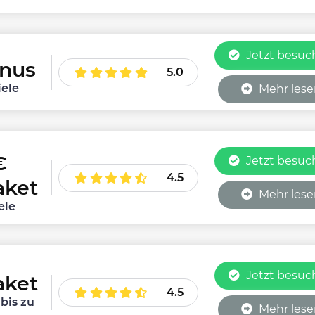
Jetzt besuc
nus
5.0
iele
Mehr lese
€
Jetzt besuc
4.5
aket
Mehr lese
ele
Jetzt besuc
aket
4.5
bis zu
Mehr lese