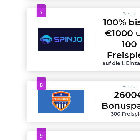
7
Bonus:
100% bi
€1000 
100
Freispi
auf die 1. Ein
8
Bonus:
2600
Bonusp
300 Freispi
9