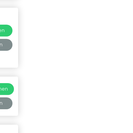
en
n
hen
n