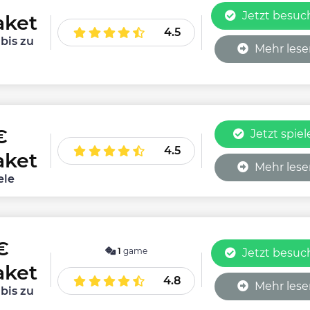
Jetzt besuc
aket
4.5
bis zu
Mehr lese
€
Jetzt spiel
4.5
aket
Mehr lese
ele
€
1
game
Jetzt besuc
aket
4.8
Mehr lese
bis zu