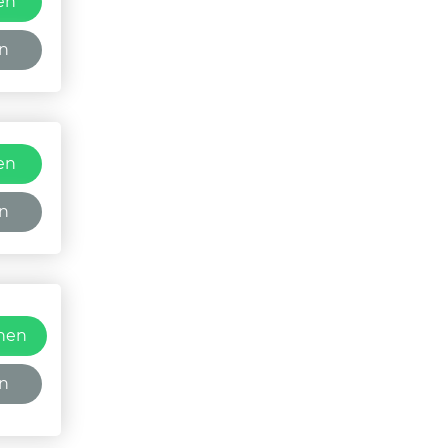
en
n
en
n
hen
n