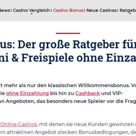
News
Casino Vergleich
Casino Bonus
Neue Casinos
Ratgeb
s: Der große Ratgeber fü
ni & Freispiele ohne Einz
eit mehr als nur den klassischen Willkommensbonus. 
ele
ohne Einzahlung
bis hin zu
Cashback
und VIP-
 Angeboten, das besonders neue Spieler vor die Frage
n
Online-Casinos
, mit denen sie neue Kunden gewinnen
dem attraktiven Angebot stecken Bonusbedingungen, di