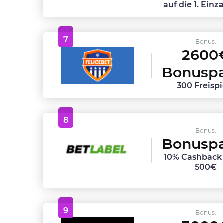
auf die 1. Ein
7
Bonus:
2600
Bonusp
300 Freispi
8
Bonus:
Bonusp
10% Cashback 
500€
9
Bonus: