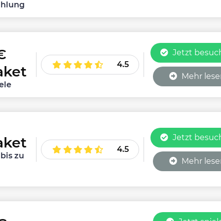
zahlung
€
Jetzt besuc
4.5
aket
Mehr lese
ele
Jetzt besuc
aket
4.5
bis zu
Mehr lese