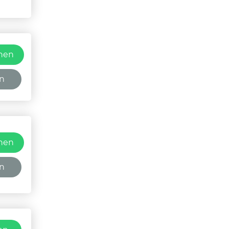
hen
n
hen
n