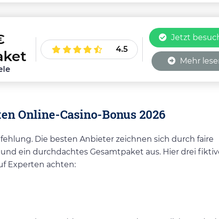
€
Jetzt besuc
4.5
aket
Mehr lese
ele
ten Online-Casino-Bonus 2026
fehlung. Die besten Anbieter zeichnen sich durch faire
d ein durchdachtes Gesamtpaket aus. Hier drei fiktive
auf Experten achten: