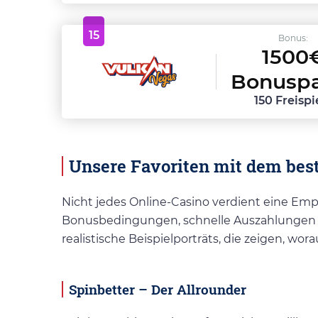
15
Bonus:
1500
Bonusp
150 Freispi
Unsere Favoriten mit dem bes
Nicht jedes Online-Casino verdient eine Emp
Bonusbedingungen, schnelle Auszahlungen un
realistische Beispielporträts, die zeigen, wor
Spinbetter – Der Allrounder