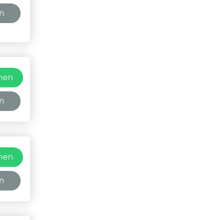
n
hen
n
hen
n