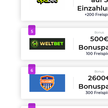
Einzahl
+200 Freisp
5
Bonus:
500
Bonusp
100 Freispi
6
Bonus:
2600
Bonusp
300 Freispi