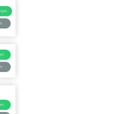
hen
n
en
n
en