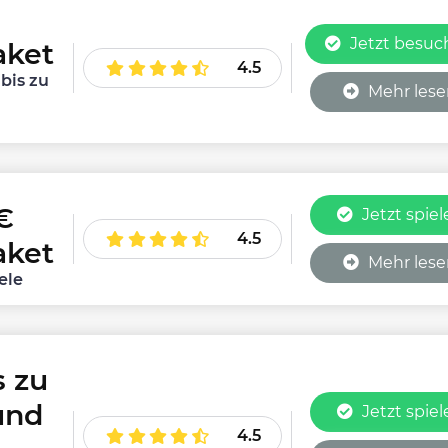
Jetzt besuc
aket
4.5
bis zu
Mehr lese
€
Jetzt spiel
4.5
aket
Mehr lese
ele
s zu
und
Jetzt spiel
4.5