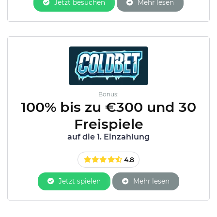
Jetzt besuchen
Mehr lesen
Bonus:
100% bis zu €300 und 30
Freispiele
auf die 1. Einzahlung
4.8
Jetzt spielen
Mehr lesen