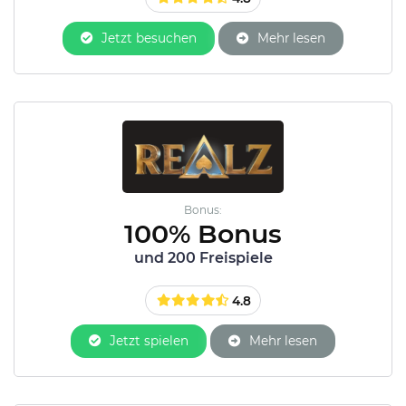
Jetzt besuchen
Mehr lesen
Bonus:
100% Bonus
und 200 Freispiele
4.8
Jetzt spielen
Mehr lesen