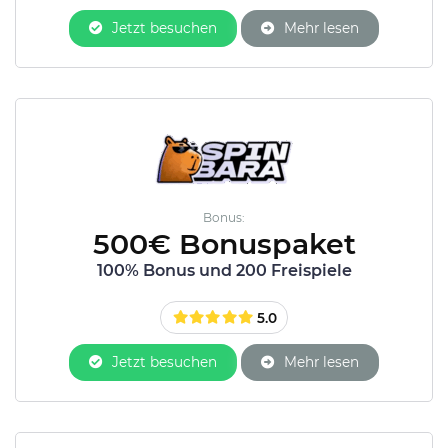
Jetzt besuchen
Mehr lesen
Bonus:
500€ Bonuspaket
100% Bonus und 200 Freispiele
5.0
Jetzt besuchen
Mehr lesen