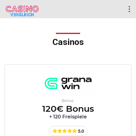
Casinos
Bonus:
120€ Bonus
+ 120 Freispiele
5.0