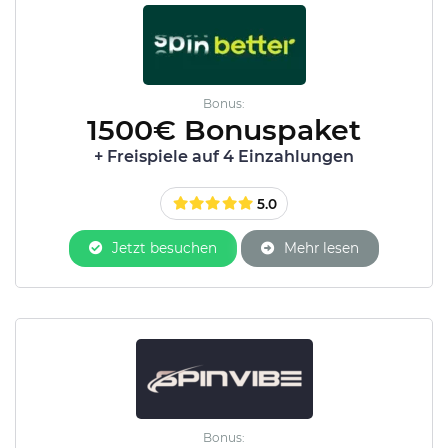
Bonus:
1500€ Bonuspaket
+ Freispiele auf 4 Einzahlungen
5.0
Jetzt besuchen
Mehr lesen
Bonus: