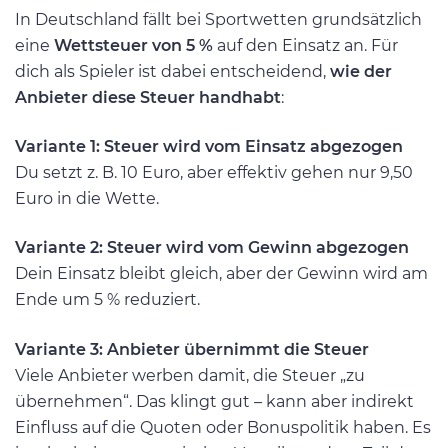
In Deutschland fällt bei Sportwetten grundsätzlich
eine
Wettsteuer von 5 %
auf den Einsatz an. Für
dich als Spieler ist dabei entscheidend,
wie der
Anbieter diese Steuer handhabt
:
Variante 1: Steuer wird vom Einsatz abgezogen
Du setzt z. B. 10 Euro, aber effektiv gehen nur 9,50
Euro in die Wette.
Variante 2: Steuer wird vom Gewinn abgezogen
Dein Einsatz bleibt gleich, aber der Gewinn wird am
Ende um 5 % reduziert.
Variante 3: Anbieter übernimmt die Steuer
Viele Anbieter werben damit, die Steuer „zu
übernehmen“. Das klingt gut – kann aber indirekt
Einfluss auf die Quoten oder Bonuspolitik haben. Es