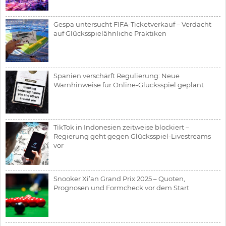
Gespa untersucht FIFA-Ticketverkauf – Verdacht
auf Glücksspielähnliche Praktiken
Spanien verschärft Regulierung: Neue
Warnhinweise für Online-Glücksspiel geplant
TikTok in Indonesien zeitweise blockiert –
Regierung geht gegen Glücksspiel-Livestreams
vor
Snooker Xi’an Grand Prix 2025 – Quoten,
Prognosen und Formcheck vor dem Start