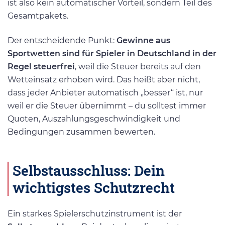
ist also kein automatischer Vorteil, sondern Teil des
Gesamtpakets.
Der entscheidende Punkt:
Gewinne aus
Sportwetten sind für Spieler in Deutschland in der
Regel steuerfrei
, weil die Steuer bereits auf den
Wetteinsatz erhoben wird. Das heißt aber nicht,
dass jeder Anbieter automatisch „besser“ ist, nur
weil er die Steuer übernimmt – du solltest immer
Quoten, Auszahlungsgeschwindigkeit und
Bedingungen zusammen bewerten.
Selbstausschluss: Dein
wichtigstes Schutzrecht
Ein starkes Spielerschutzinstrument ist der