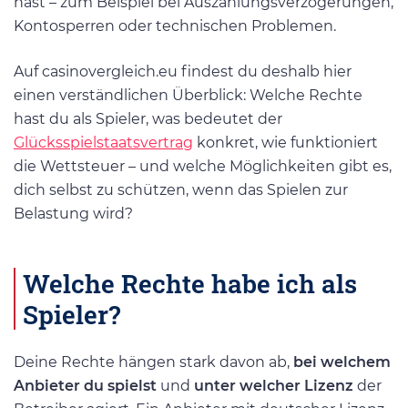
hast – zum Beispiel bei Auszahlungsverzögerungen,
Kontosperren oder technischen Problemen.
Auf casinovergleich.eu findest du deshalb hier
einen verständlichen Überblick: Welche Rechte
hast du als Spieler, was bedeutet der
Glücksspielstaatsvertrag
konkret, wie funktioniert
die Wettsteuer – und welche Möglichkeiten gibt es,
dich selbst zu schützen, wenn das Spielen zur
Belastung wird?
Welche Rechte habe ich als
Spieler?
Deine Rechte hängen stark davon ab,
bei welchem
Anbieter du spielst
und
unter welcher Lizenz
der