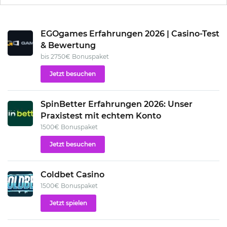
EGOgames Erfahrungen 2026 | Casino-Test
& Bewertung
bis 2750€ Bonuspaket
Jetzt besuchen
SpinBetter Erfahrungen 2026: Unser
Praxistest mit echtem Konto
1500€ Bonuspaket
Jetzt besuchen
Coldbet Casino
1500€ Bonuspaket
Jetzt spielen