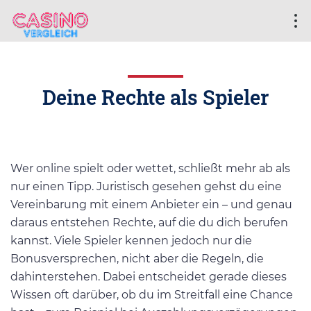
Deine Rechte als Spieler
Wer online spielt oder wettet, schließt mehr ab als
nur einen Tipp. Juristisch gesehen gehst du eine
Vereinbarung mit einem Anbieter ein – und genau
daraus entstehen Rechte, auf die du dich berufen
kannst. Viele Spieler kennen jedoch nur die
Bonusversprechen, nicht aber die Regeln, die
dahinterstehen. Dabei entscheidet gerade dieses
Wissen oft darüber, ob du im Streitfall eine Chance