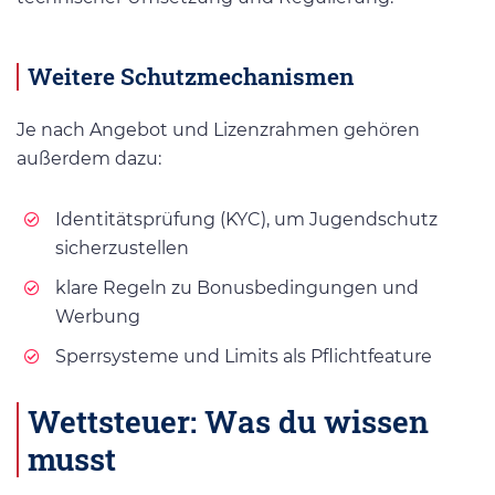
Weitere Schutzmechanismen
Je nach Angebot und Lizenzrahmen gehören
außerdem dazu:
Identitätsprüfung (KYC), um Jugendschutz
sicherzustellen
klare Regeln zu Bonusbedingungen und
Werbung
Sperrsysteme und Limits als Pflichtfeature
Wettsteuer: Was du wissen
musst