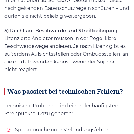
Informationen ab. Seriöse Anbieter müssen diese
nach geltenden Datenschutzregeln schützen – und
dürfen sie nicht beliebig weitergeben.
5) Recht auf Beschwerde und Streitbeilegung
Lizenzierte Anbieter müssen in der Regel klare
Beschwerdewege anbieten. Je nach Lizenz gibt es
außerdem Aufsichtsstellen oder Ombudsstellen, an
die du dich wenden kannst, wenn der Support
nicht reagiert.
Was passiert bei technischen Fehlern?
Technische Probleme sind einer der häufigsten
Streitpunkte. Dazu gehören:
Spielabbrüche oder Verbindungsfehler