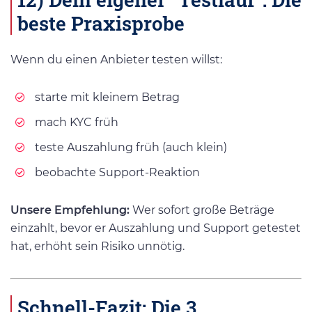
beste Praxisprobe
Wenn du einen Anbieter testen willst:
starte mit kleinem Betrag
mach KYC früh
teste Auszahlung früh (auch klein)
beobachte Support-Reaktion
Unsere Empfehlung:
Wer sofort große Beträge
einzahlt, bevor er Auszahlung und Support getestet
hat, erhöht sein Risiko unnötig.
Schnell-Fazit: Die 3