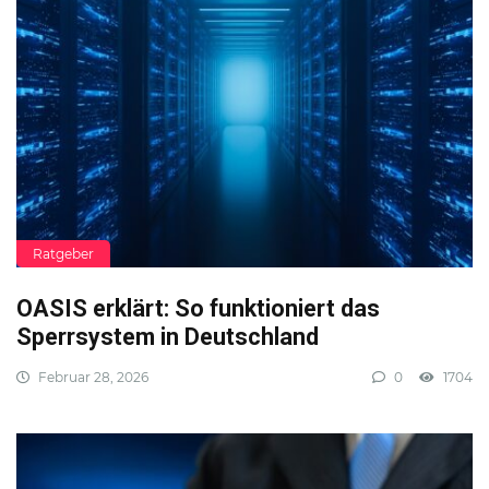
Ratgeber
OASIS erklärt: So funktioniert das
Sperrsystem in Deutschland
Februar 28, 2026
0
1704