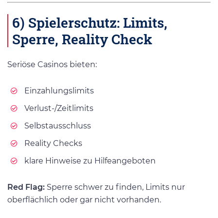
6) Spielerschutz: Limits,
Sperre, Reality Check
Seriöse Casinos bieten:
Einzahlungslimits
Verlust-/Zeitlimits
Selbstausschluss
Reality Checks
klare Hinweise zu Hilfeangeboten
Red Flag:
Sperre schwer zu finden, Limits nur
oberflächlich oder gar nicht vorhanden.