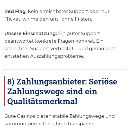
Red Flag:
Kein erreichbarer Support oder nur
“Ticket, wir melden uns” ohne Fristen.
Unsere Einschätzung:
Ein guter Support
beantwortet konkrete Fragen konkret. Ein
schlechter Support vertröstet – und genau dort
entstehen Auszahlungsprobleme.
8) Zahlungsanbieter: Seriöse
Zahlungswege sind ein
Qualitätsmerkmal
Gute Casinos bieten stabile Zahlungswege und
kommunizieren Gebühren transparent.