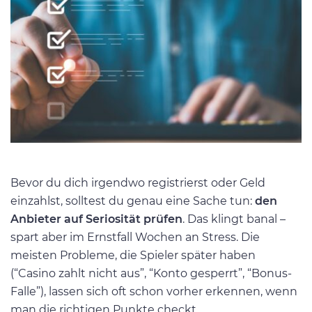
Bevor du dich irgendwo registrierst oder Geld
einzahlst, solltest du genau eine Sache tun:
den
Anbieter auf Seriosität prüfen
. Das klingt banal –
spart aber im Ernstfall Wochen an Stress. Die
meisten Probleme, die Spieler später haben
(“Casino zahlt nicht aus”, “Konto gesperrt”, “Bonus-
Falle”), lassen sich oft schon vorher erkennen, wenn
man die richtigen Punkte checkt.