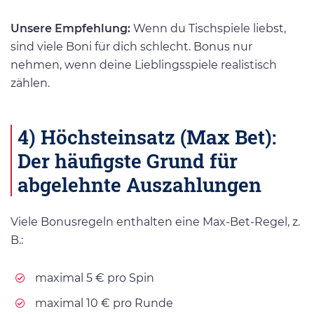
Unsere Empfehlung:
Wenn du Tischspiele liebst,
sind viele Boni für dich schlecht. Bonus nur
nehmen, wenn deine Lieblingsspiele realistisch
zählen.
4) Höchsteinsatz (Max Bet):
Der häufigste Grund für
abgelehnte Auszahlungen
Viele Bonusregeln enthalten eine Max-Bet-Regel, z.
B.:
maximal 5 € pro Spin
maximal 10 € pro Runde