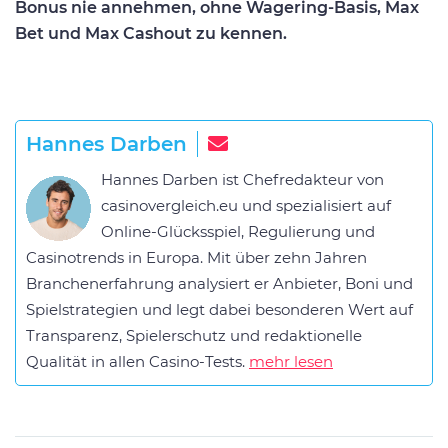
Bonus nie annehmen, ohne Wagering-Basis, Max
Bet und Max Cashout zu kennen.
Hannes Darben
Hannes Darben ist Chefredakteur von
casinovergleich.eu und spezialisiert auf
Online-Glücksspiel, Regulierung und
Casinotrends in Europa. Mit über zehn Jahren
Branchenerfahrung analysiert er Anbieter, Boni und
Spielstrategien und legt dabei besonderen Wert auf
Transparenz, Spielerschutz und redaktionelle
Qualität in allen Casino-Tests.
mehr lesen