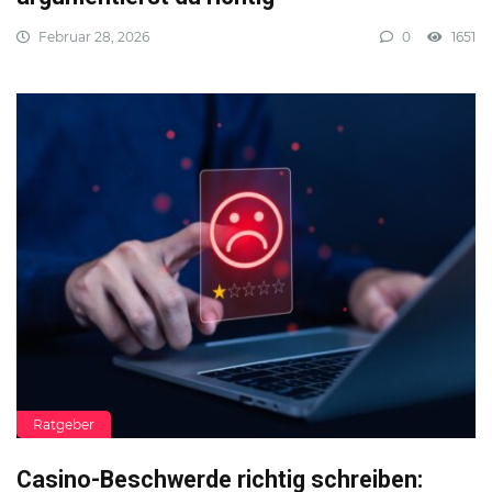
Februar 28, 2026
0
1651
Ratgeber
Casino-Beschwerde richtig schreiben: