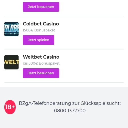
Jetzt besuchen
Coldbet Casino
1500€ Bonuspaket
Jetzt spielen
Weltbet Casino
bis 500€ Bonuspaket
Jetzt besuchen
BZgA-Telefonberatung zur Glücksspielsucht:
18+
0800 1372700