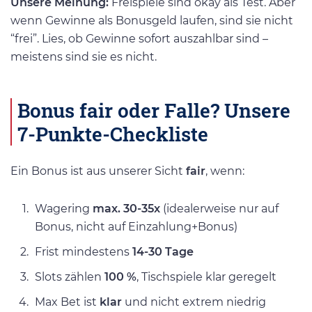
Unsere Meinung:
Freispiele sind okay als Test. Aber
wenn Gewinne als Bonusgeld laufen, sind sie nicht
“frei”. Lies, ob Gewinne sofort auszahlbar sind –
meistens sind sie es nicht.
Bonus fair oder Falle? Unsere
7-Punkte-Checkliste
Ein Bonus ist aus unserer Sicht
fair
, wenn:
Wagering
max. 30-35x
(idealerweise nur auf
Bonus, nicht auf Einzahlung+Bonus)
Frist mindestens
14-30 Tage
Slots zählen
100 %
, Tischspiele klar geregelt
Max Bet ist
klar
und nicht extrem niedrig