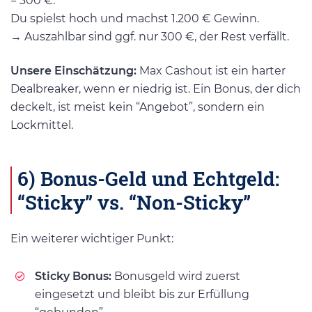
= 300 €.
Du spielst hoch und machst 1.200 € Gewinn.
→ Auszahlbar sind ggf. nur 300 €, der Rest verfällt.
Unsere Einschätzung:
Max Cashout ist ein harter
Dealbreaker, wenn er niedrig ist. Ein Bonus, der dich
deckelt, ist meist kein “Angebot”, sondern ein
Lockmittel.
6) Bonus-Geld und Echtgeld:
“Sticky” vs. “Non-Sticky”
Ein weiterer wichtiger Punkt:
Sticky Bonus:
Bonusgeld wird zuerst
eingesetzt und bleibt bis zur Erfüllung