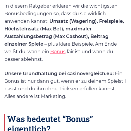
In diesem Ratgeber erklären wir die wichtigsten
Bonusbedingungen so, dass du sie wirklich
anwenden kannst:
Umsatz (Wagering), Freispiele,
Höchsteinsatz (Max Bet), maximaler
Auszahlungsbetrag (Max Cashout), Beitrag
einzelner Spiele
– plus klare Beispiele. Am Ende
weißt du, wann ein
Bonus
fair ist und wann du
besser ablehnst.
Unsere Grundhaltung bei casinovergleich.eu:
Ein
Bonus ist nur dann gut, wenn er zu deinem Spielstil
passt und du ihn ohne Tricksen erfüllen kannst.
Alles andere ist Marketing.
Was bedeutet “Bonus”
eigentlich?