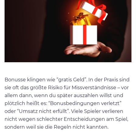
Bonusse klingen wie “gratis Geld”. In der Praxis sind
sie oft das größte Risiko für Missverständnisse – vor
allem dann, wenn du später auszahlen willst und
plötzlich heißt es: “Bonusbedingungen verletzt”
oder “Umsatz nicht erfüllt”. Viele Spieler verlieren
nicht wegen schlechter Entscheidungen am Spiel,
sondern weil sie die Regeln nicht kannten.