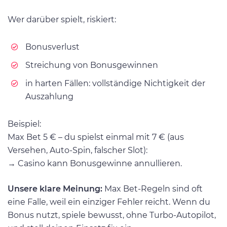
Wer darüber spielt, riskiert:
Bonusverlust
Streichung von Bonusgewinnen
in harten Fällen: vollständige Nichtigkeit der
Auszahlung
Beispiel:
Max Bet 5 € – du spielst einmal mit 7 € (aus
Versehen, Auto-Spin, falscher Slot):
→ Casino kann Bonusgewinne annullieren.
Unsere klare Meinung:
Max Bet-Regeln sind oft
eine Falle, weil ein einziger Fehler reicht. Wenn du
Bonus nutzt, spiele bewusst, ohne Turbo-Autopilot,