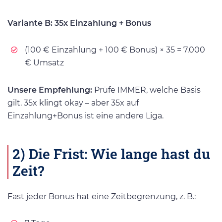
Variante B: 35x Einzahlung + Bonus
(100 € Einzahlung + 100 € Bonus) × 35 = 7.000
€ Umsatz
Unsere Empfehlung:
Prüfe IMMER, welche Basis
gilt. 35x klingt okay – aber 35x auf
Einzahlung+Bonus ist eine andere Liga.
2) Die Frist: Wie lange hast du
Zeit?
Fast jeder Bonus hat eine Zeitbegrenzung, z. B.: