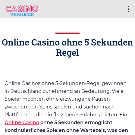
Online Casino ohne 5 Sekunden
Regel
Online Casinos ohne 5‑Sekunden‑Regel gewinnen
in Deutschland zunehmend an Bedeutung. Viele
Spieler möchten ohne erzwungene Pausen
zwischen den Spins spielen und suchen nach
Plattformen, die ein flüssigeres Erlebnis bieten.
Ein
Online Casino
ohne 5 Sekunden ermöglicht
kontinuierliches Spielen ohne Wartezeit, was den