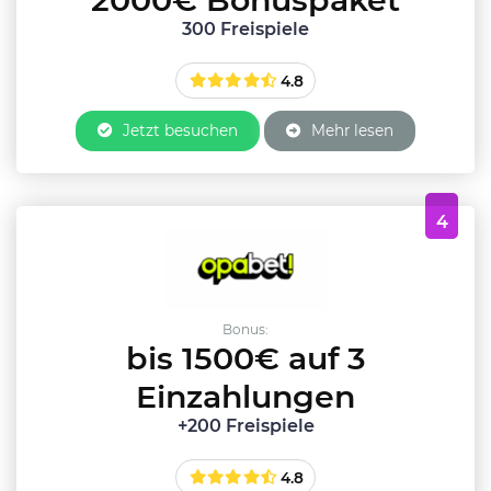
300 Freispiele
4.8
Jetzt besuchen
Mehr lesen
4
Bonus:
bis 1500€ auf 3
Einzahlungen
+200 Freispiele
4.8