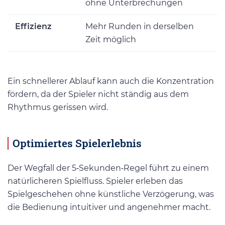
ohne Unterbrechungen
Effizienz
Mehr Runden in derselben
Zeit möglich
Ein schnellerer Ablauf kann auch die Konzentration
fördern, da der Spieler nicht ständig aus dem
Rhythmus gerissen wird.
Optimiertes Spielerlebnis
Der Wegfall der 5‑Sekunden‑Regel führt zu einem
natürlicheren Spielfluss. Spieler erleben das
Spielgeschehen ohne künstliche Verzögerung, was
die Bedienung intuitiver und angenehmer macht.