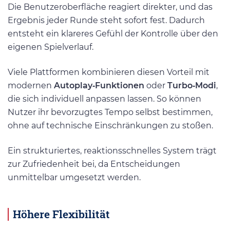
Die Benutzeroberfläche reagiert direkter, und das
Ergebnis jeder Runde steht sofort fest. Dadurch
entsteht ein klareres Gefühl der Kontrolle über den
eigenen Spielverlauf.
Viele Plattformen kombinieren diesen Vorteil mit
modernen
Autoplay‑Funktionen
oder
Turbo‑Modi
,
die sich individuell anpassen lassen. So können
Nutzer ihr bevorzugtes Tempo selbst bestimmen,
ohne auf technische Einschränkungen zu stoßen.
Ein strukturiertes, reaktionsschnelles System trägt
zur Zufriedenheit bei, da Entscheidungen
unmittelbar umgesetzt werden.
Höhere Flexibilität