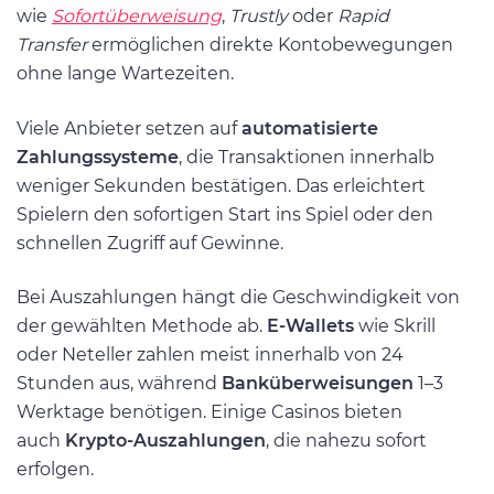
wie
Sofortüberweisung
,
Trustly
oder
Rapid
Transfer
ermöglichen direkte Kontobewegungen
ohne lange Wartezeiten.
Viele Anbieter setzen auf
automatisierte
Zahlungssysteme
, die Transaktionen innerhalb
weniger Sekunden bestätigen. Das erleichtert
Spielern den sofortigen Start ins Spiel oder den
schnellen Zugriff auf Gewinne.
Bei Auszahlungen hängt die Geschwindigkeit von
der gewählten Methode ab.
E-Wallets
wie Skrill
oder Neteller zahlen meist innerhalb von 24
Stunden aus, während
Banküberweisungen
1–3
Werktage benötigen. Einige Casinos bieten
auch
Krypto-Auszahlungen
, die nahezu sofort
erfolgen.