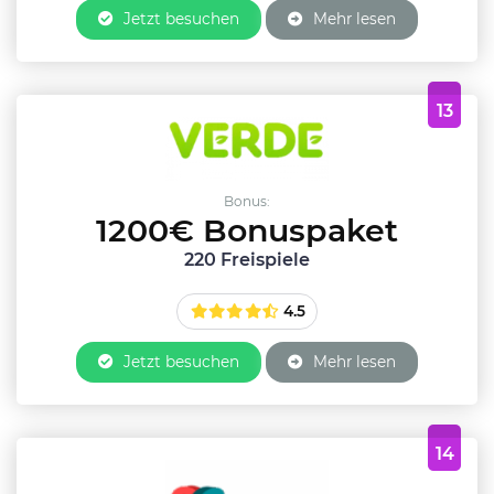
Jetzt besuchen
Mehr lesen
13
Bonus:
1200€ Bonuspaket
220 Freispiele
4.5
Jetzt besuchen
Mehr lesen
14