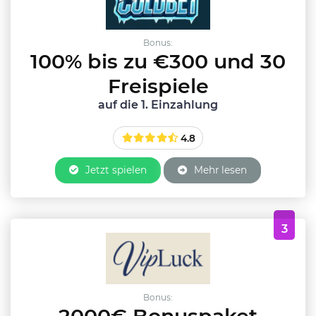
Bonus:
100% bis zu €300 und 30
Freispiele
auf die 1. Einzahlung
4.8
Jetzt spielen
Mehr lesen
3
Bonus:
2000€ Bonuspaket