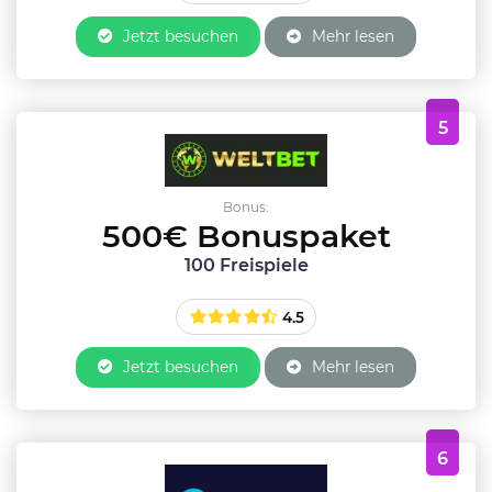
Jetzt besuchen
Mehr lesen
5
Bonus:
500€ Bonuspaket
100 Freispiele
4.5
Jetzt besuchen
Mehr lesen
6