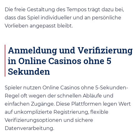
Die freie Gestaltung des Tempos trägt dazu bei,
dass das Spiel individueller und an persönliche
Vorlieben angepasst bleibt.
Anmeldung und Verifizierung
in Online Casinos ohne 5
Sekunden
Spieler nutzen Online Casinos ohne 5-Sekunden-
Regel oft wegen der schnellen Abläufe und
einfachen Zugänge. Diese Plattformen legen Wert
auf unkomplizierte Registrierung, flexible
Verifizierungsoptionen und sichere
Datenverarbeitung.