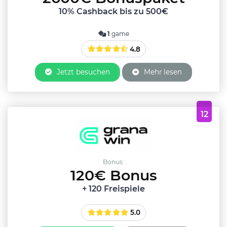
10% Cashback bis zu 500€
1
game
4.8
Jetzt besuchen
Mehr lesen
12
Bonus:
120€ Bonus
+ 120 Freispiele
5.0