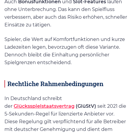
Auch
Bonusfunktionen
und
Slot-Features
laufen
ohne Unterbrechung. Das kann den Spielfluss
verbessern, aber auch das Risiko erhöhen, schneller
Einsätze zu tätigen.
Spieler, die Wert auf Komfortfunktionen und kurze
Ladezeiten legen, bevorzugen oft diese Variante.
Dennoch bleibt die Einhaltung persönlicher
Spielgrenzen entscheidend.
Rechtliche Rahmenbedingungen
In Deutschland schreibt
der
Glücksspielstaatsvertrag
(GlüStV)
seit 2021 die
5-Sekunden-Regel für lizenzierte Anbieter vor.
Diese Regelung gilt verpflichtend für alle Betreiber
mit deutscher Genehmigung und dient dem