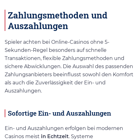
Zahlungsmethoden und
Auszahlungen
Spieler achten bei Online-Casinos ohne 5-
Sekunden-Regel besonders auf schnelle
Transaktionen, flexible Zahlungsmethoden und
sichere Abwicklungen. Die Auswahl des passenden
Zahlungsanbieters beeinflusst sowohl den Komfort
als auch die Zuverlässigkeit der Ein- und
Auszahlungen.
Sofortige Ein- und Auszahlungen
Ein- und Auszahlungen erfolgen bei modernen
Casinos meist
in Echtzeit
. Systeme