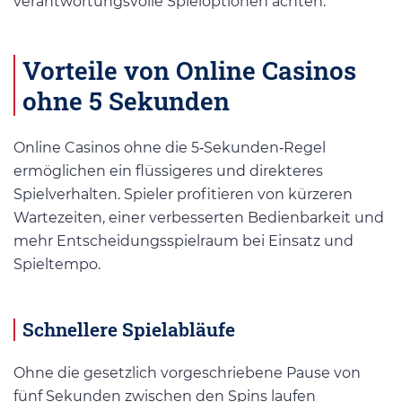
verantwortungsvolle Spieloptionen achten.
Vorteile von Online Casinos
ohne 5 Sekunden
Online Casinos ohne die 5‑Sekunden‑Regel
ermöglichen ein flüssigeres und direkteres
Spielverhalten. Spieler profitieren von kürzeren
Wartezeiten, einer verbesserten Bedienbarkeit und
mehr Entscheidungsspielraum bei Einsatz und
Spieltempo.
Schnellere Spielabläufe
Ohne die gesetzlich vorgeschriebene Pause von
fünf Sekunden zwischen den Spins laufen