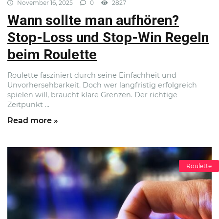
November 16, 2025
0
2827
Wann sollte man aufhören?
Stop-Loss und Stop-Win Regeln
beim Roulette
Roulette fasziniert durch seine Einfachheit und
Unvorhersehbarkeit. Doch wer langfristig erfolgreich
spielen will, braucht klare Grenzen. Der richtige
Zeitpunkt ...
Read more »
Roulette