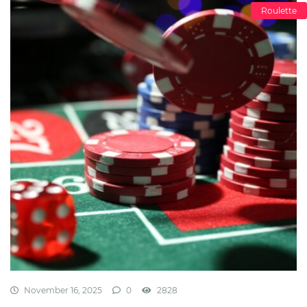
Roulette
November 16, 2025
0
2828