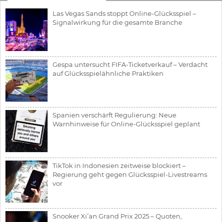
Las Vegas Sands stoppt Online-Glücksspiel –
Signalwirkung für die gesamte Branche
Gespa untersucht FIFA-Ticketverkauf – Verdacht
auf Glücksspielähnliche Praktiken
Spanien verschärft Regulierung: Neue
Warnhinweise für Online-Glücksspiel geplant
TikTok in Indonesien zeitweise blockiert –
Regierung geht gegen Glücksspiel-Livestreams
vor
Snooker Xi’an Grand Prix 2025 – Quoten,