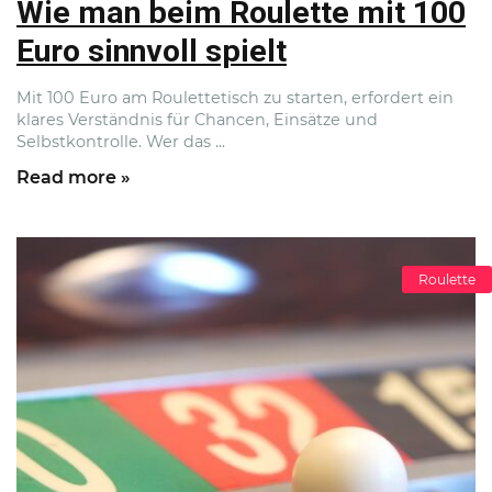
Wie man beim Roulette mit 100
Euro sinnvoll spielt
Mit 100 Euro am Roulettetisch zu starten, erfordert ein
klares Verständnis für Chancen, Einsätze und
Selbstkontrolle. Wer das ...
Read more »
Roulette