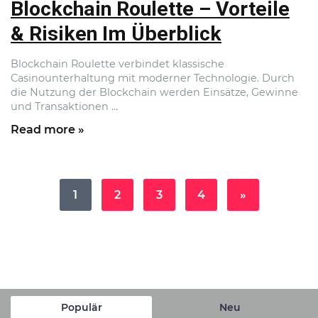
Blockchain Roulette – Vorteile
& Risiken Im Überblick
Blockchain Roulette verbindet klassische
Casinounterhaltung mit moderner Technologie. Durch
die Nutzung der Blockchain werden Einsätze, Gewinne
und Transaktionen ...
Read more »
1
2
3
4
»
Populär
Neu