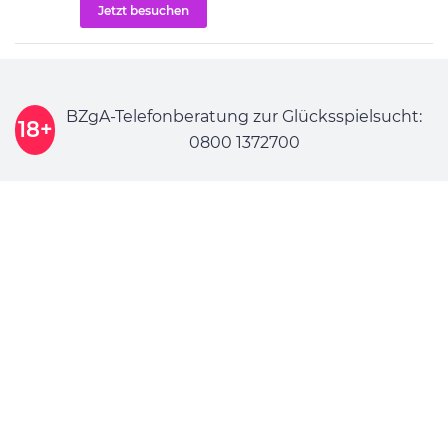
Jetzt besuchen
BZgA-Telefonberatung zur Glücksspielsucht:
18+
0800 1372700
Warnhinweis: Glücksspiel kann süchtig machen und zu finanziellen
sowie persönlichen Problemen führen. Wenn du merkst, dass du die
Kontrolle verlierst, hol dir Unterstützung: Informationen und Hilfe
findest du unter https://www.check-dein-spiel.de oder bei der BZgA
unter https://www.bzga.de .
Spielsucht-Selbsttest
Deine Rechte als Spieler
KYC – Know Your Customer
Verantwortungsvolles Spielen
Redaktionelle Richtlinien
Casino Glossar
Impressum