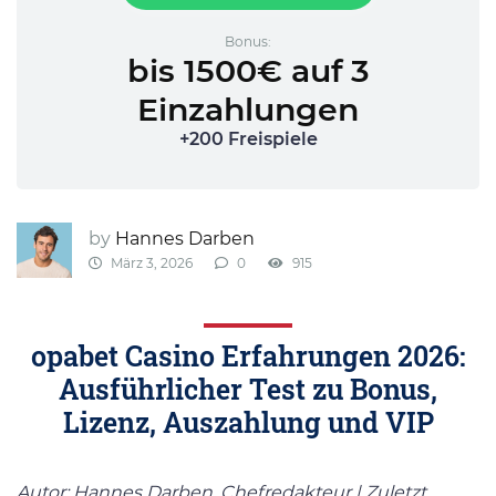
Bonus:
bis 1500€ auf 3
Einzahlungen
+200 Freispiele
by
Hannes Darben
März 3, 2026
0
915
opabet Casino Erfahrungen 2026:
Ausführlicher Test zu Bonus,
Lizenz, Auszahlung und VIP
Autor: Hannes Darben, Chefredakteur | Zuletzt