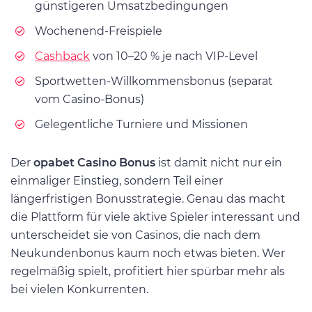
günstigeren Umsatzbedingungen
Wochenend-Freispiele
Cashback
von 10–20 % je nach VIP-Level
Sportwetten-Willkommensbonus (separat
vom Casino-Bonus)
Gelegentliche Turniere und Missionen
Der
opabet Casino Bonus
ist damit nicht nur ein
einmaliger Einstieg, sondern Teil einer
längerfristigen Bonusstrategie. Genau das macht
die Plattform für viele aktive Spieler interessant und
unterscheidet sie von Casinos, die nach dem
Neukundenbonus kaum noch etwas bieten. Wer
regelmäßig spielt, profitiert hier spürbar mehr als
bei vielen Konkurrenten.