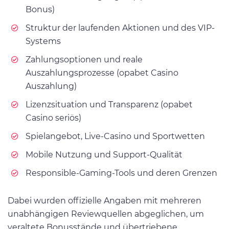
Bonus)
Struktur der laufenden Aktionen und des VIP-
Systems
Zahlungsoptionen und reale
Auszahlungsprozesse (opabet Casino
Auszahlung)
Lizenzsituation und Transparenz (opabet
Casino seriös)
Spielangebot, Live-Casino und Sportwetten
Mobile Nutzung und Support-Qualität
Responsible-Gaming-Tools und deren Grenzen
Dabei wurden offizielle Angaben mit mehreren
unabhängigen Reviewquellen abgeglichen, um
veraltete Bonusstände und übertriebene