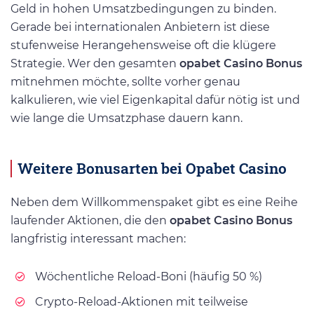
Geld in hohen Umsatzbedingungen zu binden.
Gerade bei internationalen Anbietern ist diese
stufenweise Herangehensweise oft die klügere
Strategie. Wer den gesamten
opabet Casino Bonus
mitnehmen möchte, sollte vorher genau
kalkulieren, wie viel Eigenkapital dafür nötig ist und
wie lange die Umsatzphase dauern kann.
Weitere Bonusarten bei Opabet Casino
Neben dem Willkommenspaket gibt es eine Reihe
laufender Aktionen, die den
opabet Casino Bonus
langfristig interessant machen:
Wöchentliche Reload-Boni (häufig 50 %)
Crypto-Reload-Aktionen mit teilweise