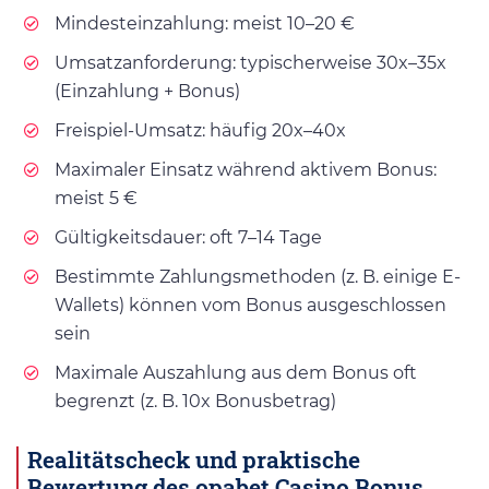
Mindesteinzahlung: meist 10–20 €
Umsatzanforderung: typischerweise 30x–35x
(Einzahlung + Bonus)
Freispiel-Umsatz: häufig 20x–40x
Maximaler Einsatz während aktivem Bonus:
meist 5 €
Gültigkeitsdauer: oft 7–14 Tage
Bestimmte Zahlungsmethoden (z. B. einige E-
Wallets) können vom Bonus ausgeschlossen
sein
Maximale Auszahlung aus dem Bonus oft
begrenzt (z. B. 10x Bonusbetrag)
Realitätscheck und praktische
Bewertung des opabet Casino Bonus