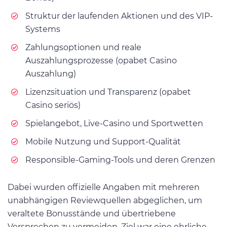
Struktur der laufenden Aktionen und des VIP-
Systems
Zahlungsoptionen und reale
Auszahlungsprozesse (opabet Casino
Auszahlung)
Lizenzsituation und Transparenz (opabet
Casino seriös)
Spielangebot, Live-Casino und Sportwetten
Mobile Nutzung und Support-Qualität
Responsible-Gaming-Tools und deren Grenzen
Dabei wurden offizielle Angaben mit mehreren
unabhängigen Reviewquellen abgeglichen, um
veraltete Bonusstände und übertriebene
Versprechen zu vermeiden. Ziel war eine ehrliche