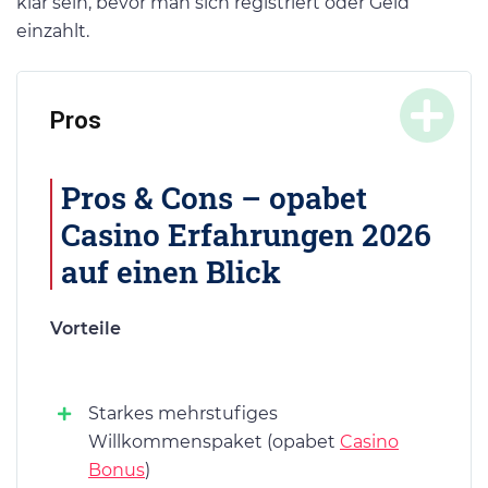
klar sein, bevor man sich registriert oder Geld
einzahlt.
Pros
Pros & Cons – opabet
Casino Erfahrungen 2026
auf einen Blick
Vorteile
Starkes mehrstufiges
Willkommenspaket (opabet
Casino
Bonus
)