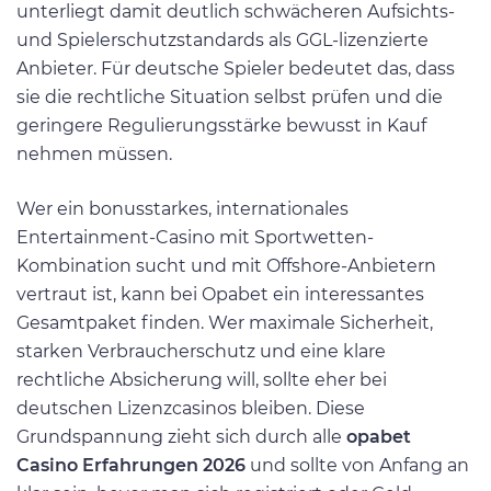
unterliegt damit deutlich schwächeren Aufsichts-
und Spielerschutzstandards als GGL-lizenzierte
Anbieter. Für deutsche Spieler bedeutet das, dass
sie die rechtliche Situation selbst prüfen und die
geringere Regulierungsstärke bewusst in Kauf
nehmen müssen.
Wer ein bonusstarkes, internationales
Entertainment-Casino mit Sportwetten-
Kombination sucht und mit Offshore-Anbietern
vertraut ist, kann bei Opabet ein interessantes
Gesamtpaket finden. Wer maximale Sicherheit,
starken Verbraucherschutz und eine klare
rechtliche Absicherung will, sollte eher bei
deutschen Lizenzcasinos bleiben. Diese
Grundspannung zieht sich durch alle
opabet
Casino Erfahrungen 2026
und sollte von Anfang an