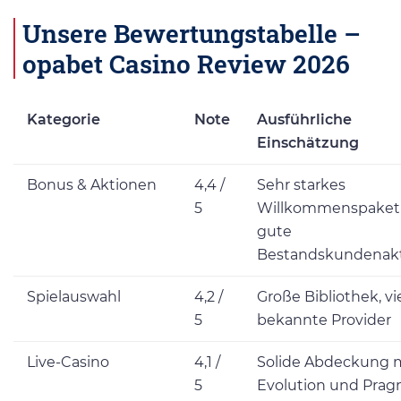
Unsere Bewertungstabelle –
opabet Casino Review 2026
Kategorie
Note
Ausführliche
Einschätzung
Bonus & Aktionen
4,4 /
Sehr starkes
5
Willkommenspaket
gute
Bestandskundenak
Spielauswahl
4,2 /
Große Bibliothek, vi
5
bekannte Provider
Live-Casino
4,1 /
Solide Abdeckung 
5
Evolution und Prag