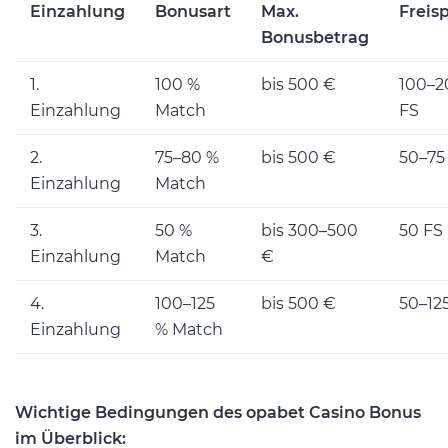
Einzahlung
Bonusart
Max.
Freisp
Bonusbetrag
1.
100 %
bis 500 €
100–2
Einzahlung
Match
FS
2.
75–80 %
bis 500 €
50–75
Einzahlung
Match
3.
50 %
bis 300–500
50 FS
Einzahlung
Match
€
4.
100–125
bis 500 €
50–12
Einzahlung
% Match
Wichtige Bedingungen des opabet Casino Bonus
im Überblick: