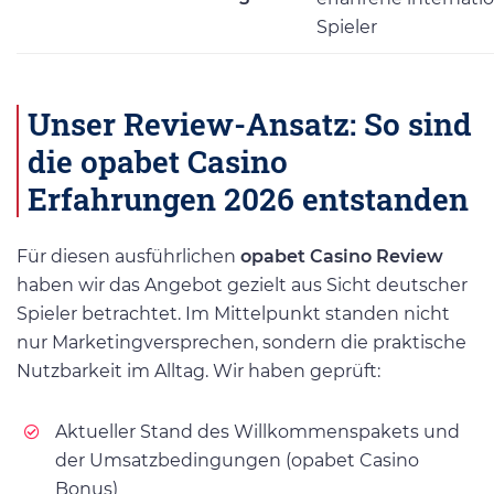
Spieler
Unser Review-Ansatz: So sind
die opabet Casino
Erfahrungen 2026 entstanden
Für diesen ausführlichen
opabet Casino Review
haben wir das Angebot gezielt aus Sicht deutscher
Spieler betrachtet. Im Mittelpunkt standen nicht
nur Marketingversprechen, sondern die praktische
Nutzbarkeit im Alltag. Wir haben geprüft:
Aktueller Stand des Willkommenspakets und
der Umsatzbedingungen (opabet Casino
Bonus)