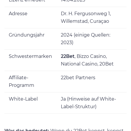
Adresse
Dr. H. Fergusonweg 1,
Willemstad, Curaçao
Gründungsjahr
2024 (einige Quellen:
2023)
Schwestermarken
22Bet
, Bizzo Casino,
National Casino, 20Bet
Affiliate-
22bet Partners
Programm
White-Label
Ja (Hinweise auf White-
Label-Struktur)
Was das bedeutet:
Wenn du 22Bet kennst, kennst