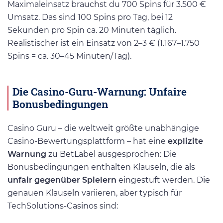
Maximaleinsatz brauchst du 700 Spins für 3.500 €
Umsatz. Das sind 100 Spins pro Tag, bei 12
Sekunden pro Spin ca. 20 Minuten täglich.
Realistischer ist ein Einsatz von 2–3 € (1.167–1.750
Spins = ca. 30–45 Minuten/Tag).
Die Casino-Guru-Warnung: Unfaire
Bonusbedingungen
Casino Guru – die weltweit größte unabhängige
Casino-Bewertungsplattform – hat eine
explizite
Warnung
zu BetLabel ausgesprochen: Die
Bonusbedingungen enthalten Klauseln, die als
unfair gegenüber Spielern
eingestuft werden. Die
genauen Klauseln variieren, aber typisch für
TechSolutions-Casinos sind: