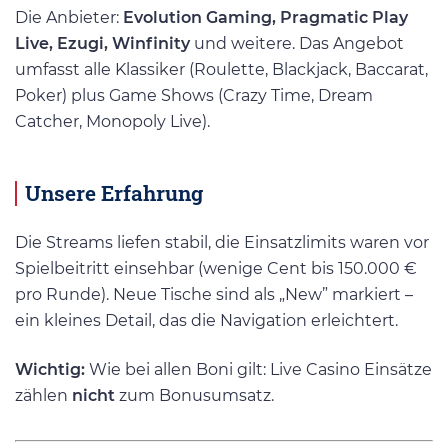
Die Anbieter:
Evolution Gaming, Pragmatic Play
Live, Ezugi, Winfinity
und weitere. Das Angebot
umfasst alle Klassiker (Roulette, Blackjack, Baccarat,
Poker) plus Game Shows (Crazy Time, Dream
Catcher, Monopoly Live).
Unsere Erfahrung
Die Streams liefen stabil, die Einsatzlimits waren vor
Spielbeitritt einsehbar (wenige Cent bis 150.000 €
pro Runde). Neue Tische sind als „New” markiert –
ein kleines Detail, das die Navigation erleichtert.
Wichtig:
Wie bei allen Boni gilt: Live Casino Einsätze
zählen
nicht
zum Bonusumsatz.