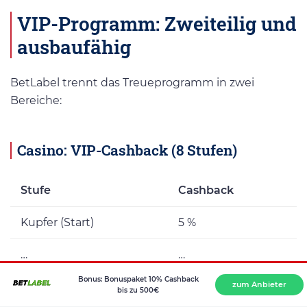
VIP-Programm: Zweiteilig und
ausbaufähig
BetLabel trennt das Treueprogramm in zwei
Bereiche:
Casino: VIP-Cashback (8 Stufen)
Stufe
Cashback
Kupfer (Start)
5 %
…
…
Bonus: Bonuspaket 10% Cashback
zum Anbieter
Stufe 8 (Top)
11 %
bis zu 500€