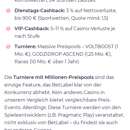
Kombiwetten, 24 Stunden Laufzeit
Dienstags-Cashback:
3 % auf Nettoverluste,
bis 900 € (Sportwetten, Quote mind. 1,5)
VIP-Cashback:
5–11 % auf Casino-Verluste je
nach Stufe
Turniere:
Massive Preispools – VOLTBOOST (1
Mio. €), GODZIDROP ASCEND (1,25 Mio. €),
Races (10 Mio. € über 1 Jahr)
Die
Turniere mit Millionen-Preispools
sind das
einzige Feature, das BetLabel klar von der
Konkurrenz abhebt. Kein anderes Casino in
unserem Vergleich bietet vergleichbare Preis-
Events. Allerdings: Diese Turniere werden von den
Spieleentwicklern (z.B. Pragmatic Play) veranstaltet,
nicht exklusiv von BetLabel – du findest sie auch