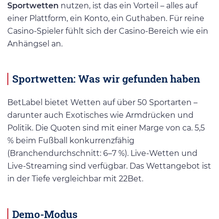
Sportwetten
nutzen, ist das ein Vorteil – alles auf
einer Plattform, ein Konto, ein Guthaben. Für reine
Casino-Spieler fühlt sich der Casino-Bereich wie ein
Anhängsel an.
Sportwetten: Was wir gefunden haben
BetLabel bietet Wetten auf über 50 Sportarten –
darunter auch Exotisches wie Armdrücken und
Politik. Die Quoten sind mit einer Marge von ca. 5,5
% beim Fußball konkurrenzfähig
(Branchendurchschnitt: 6–7 %). Live-Wetten und
Live-Streaming sind verfügbar. Das Wettangebot ist
in der Tiefe vergleichbar mit 22Bet.
Demo-Modus