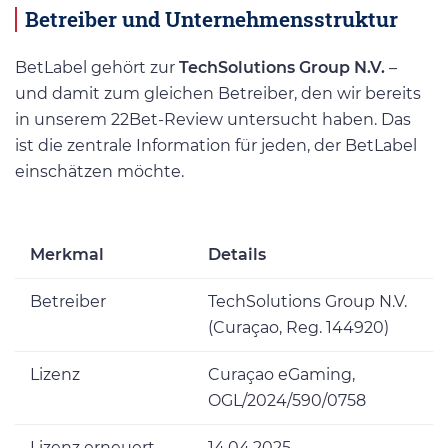
Betreiber und Unternehmensstruktur
BetLabel gehört zur
TechSolutions Group N.V.
–
und damit zum gleichen Betreiber, den wir bereits
in unserem 22Bet-Review untersucht haben. Das
ist die zentrale Information für jeden, der BetLabel
einschätzen möchte.
Merkmal
Details
Betreiber
TechSolutions Group N.V.
(Curaçao, Reg. 144920)
Lizenz
Curaçao eGaming,
OGL/2024/590/0758
Lizenz erneuert
14.04.2025