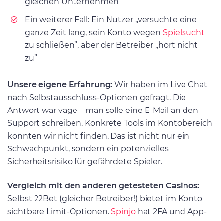
gleichen Unternehmen
Ein weiterer Fall: Ein Nutzer „versuchte eine
ganze Zeit lang, sein Konto wegen
Spielsucht
zu schließen”, aber der Betreiber „hört nicht
zu”
Unsere eigene Erfahrung:
Wir haben im Live Chat
nach Selbstausschluss-Optionen gefragt. Die
Antwort war vage – man solle eine E-Mail an den
Support schreiben. Konkrete Tools im Kontobereich
konnten wir nicht finden. Das ist nicht nur ein
Schwachpunkt, sondern ein potenzielles
Sicherheitsrisiko für gefährdete Spieler.
Vergleich mit den anderen getesteten Casinos:
Selbst 22Bet (gleicher Betreiber!) bietet im Konto
sichtbare Limit-Optionen.
Spinjo
hat 2FA und App-