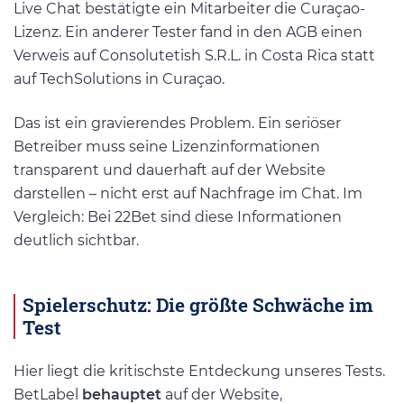
Live Chat bestätigte ein Mitarbeiter die Curaçao-
Lizenz. Ein anderer Tester fand in den AGB einen
Verweis auf Consolutetish S.R.L. in Costa Rica statt
auf TechSolutions in Curaçao.
Das ist ein gravierendes Problem. Ein seriöser
Betreiber muss seine Lizenzinformationen
transparent und dauerhaft auf der Website
darstellen – nicht erst auf Nachfrage im Chat. Im
Vergleich: Bei 22Bet sind diese Informationen
deutlich sichtbar.
Spielerschutz: Die größte Schwäche im
Test
Hier liegt die kritischste Entdeckung unseres Tests.
BetLabel
behauptet
auf der Website,