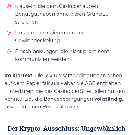
Klauseln, die dem Casino erlauben,
Bonusguthaben ohne klaren Grund zu
streichen
Unklare Formulierungen zur
Gewinndeckelung
Einschränkungen, die nicht prominent
kommuniziert werden
Im Klartext:
Die 35x Umsatzbedingungen sehen
auf dem Papier fair aus – aber die AGB enthalten
Hintertüren, die das Casino bei Streitfällen nutzen
könnte. Lies die Bonusbedingungen
vollständig
,
bevor du einen Bonus aktivierst.
Der Krypto-Ausschluss: Ungewöhnlich