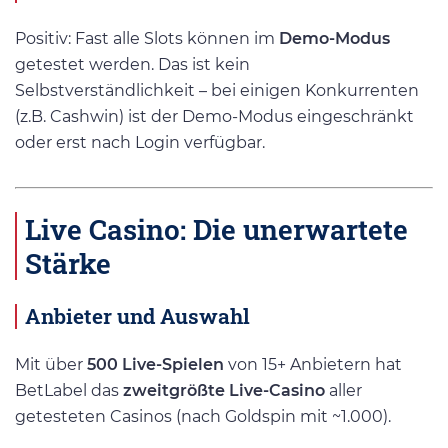
Positiv: Fast alle Slots können im
Demo-Modus
getestet werden. Das ist kein
Selbstverständlichkeit – bei einigen Konkurrenten
(z.B. Cashwin) ist der Demo-Modus eingeschränkt
oder erst nach Login verfügbar.
Live Casino: Die unerwartete
Stärke
Anbieter und Auswahl
Mit über
500 Live-Spielen
von 15+ Anbietern hat
BetLabel das
zweitgrößte Live-Casino
aller
getesteten Casinos (nach Goldspin mit ~1.000).