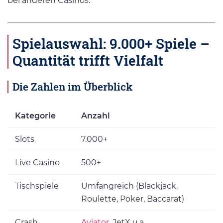
bei anderen Casinos.
Spielauswahl: 9.000+ Spiele –
Quantität trifft Vielfalt
Die Zahlen im Überblick
Kategorie
Anzahl
Slots
7.000+
Live Casino
500+
Tischspiele
Umfangreich (Blackjack,
Roulette, Poker, Baccarat)
Crash
Aviator
, JetX u.a.