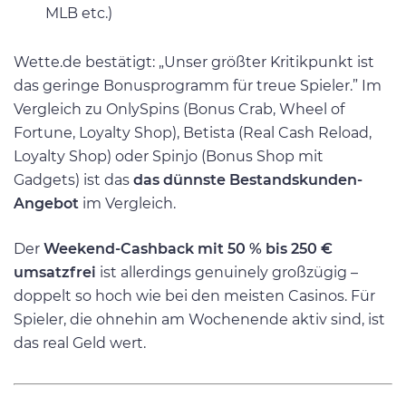
MLB etc.)
Wette.de bestätigt: „Unser größter Kritikpunkt ist
das geringe Bonusprogramm für treue Spieler.” Im
Vergleich zu OnlySpins (Bonus Crab, Wheel of
Fortune, Loyalty Shop), Betista (Real Cash Reload,
Loyalty Shop) oder Spinjo (Bonus Shop mit
Gadgets) ist das
das dünnste Bestandskunden-
Angebot
im Vergleich.
Der
Weekend-Cashback mit 50 % bis 250 €
umsatzfrei
ist allerdings genuinely großzügig –
doppelt so hoch wie bei den meisten Casinos. Für
Spieler, die ohnehin am Wochenende aktiv sind, ist
das real Geld wert.