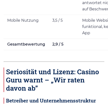
antwortet ni
auf Beschwe
Mobile Nutzung
3,5 / 5
Mobile Webs
funktional, k
App
Gesamtbewertung
2,9 / 5
Seriosität und Lizenz: Casino
Guru warnt – „Wir raten
davon ab”
Betreiber und Unternehmensstruktur