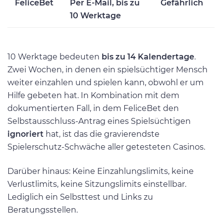
FeliceBet
Per E-Mail, bis zu
Gefährlich
10 Werktage
10 Werktage bedeuten
bis zu 14 Kalendertage
.
Zwei Wochen, in denen ein spielsüchtiger Mensch
weiter einzahlen und spielen kann, obwohl er um
Hilfe gebeten hat. In Kombination mit dem
dokumentierten Fall, in dem FeliceBet den
Selbstausschluss-Antrag eines Spielsüchtigen
ignoriert
hat, ist das die gravierendste
Spielerschutz-Schwäche aller getesteten Casinos.
Darüber hinaus: Keine Einzahlungslimits, keine
Verlustlimits, keine Sitzungslimits einstellbar.
Lediglich ein Selbsttest und Links zu
Beratungsstellen.