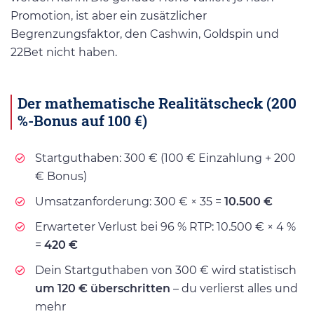
Promotion, ist aber ein zusätzlicher
Begrenzungsfaktor, den Cashwin, Goldspin und
22Bet nicht haben.
Der mathematische Realitätscheck (200
%-Bonus auf 100 €)
Startguthaben: 300 € (100 € Einzahlung + 200
€ Bonus)
Umsatzanforderung: 300 € × 35 =
10.500 €
Erwarteter Verlust bei 96 % RTP: 10.500 € × 4 %
=
420 €
Dein Startguthaben von 300 € wird statistisch
um 120 € überschritten
– du verlierst alles und
mehr