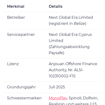
Merkmal
Details
Betreiber
Next Global Era Limited
(registriert in Belize)
Servicepartner
Next Global Era Cyprus
Limited
(Zahlungsabwicklung
Paysafe)
Lizenz
Anjouan Offshore Finance
Authority, Nr. ALSI-
102310002-F15
Gründungsjahr
Juli 2025
Schwestermarken
MonoPlay
, Spinoli, Dolfwin,
Realspin und weitere (~13