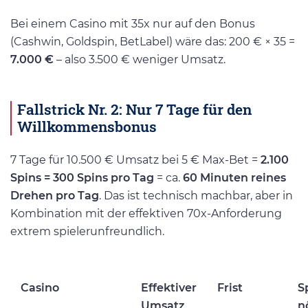
Bei einem Casino mit 35x nur auf den Bonus
(Cashwin, Goldspin, BetLabel) wäre das: 200 € × 35 =
7.000 €
– also 3.500 € weniger Umsatz.
Fallstrick Nr. 2: Nur 7 Tage für den
Willkommensbonus
7 Tage für 10.500 € Umsatz bei 5 € Max-Bet =
2.100
Spins = 300 Spins pro Tag
= ca.
60 Minuten reines
Drehen pro Tag
. Das ist technisch machbar, aber in
Kombination mit der effektiven 70x-Anforderung
extrem spielerunfreundlich.
Casino
Effektiver
Frist
S
Umsatz
n