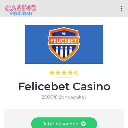
Felicebet Casino
2600€ Bonuspaket
Jetzt besuchen