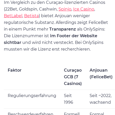
Im Vergleich zu den Curaçao-lizenzierten Casinos
(22Bet, Goldspin, Cashwin,
Spinjo
,
Ice Casino
,
BetLabel
,
Betista
) bietet Anjouan weniger
regulatorische Substanz. Allerdings zeigt FeliceBet
in einem Punkt mehr
Transparenz
als OnlySpins:
Die Lizenznummer ist
im Footer der Website
sichtbar
und wird nicht versteckt. Bei OnlySpins
mussten wir die Lizenz erst recherchieren.
Faktor
Curaçao
Anjouan
GCB (7
(FeliceBet)
Casinos)
Regulierungserfahrung
Seit
Seit ~2022,
1996
wachsend
Beschwerdeverfahren
Formell
Formal