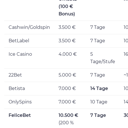
(100 €
Bonus)
Cashwin/Goldspin
3.500 €
7 Tage
1
BetLabel
3.500 €
7 Tage
1
Ice Casino
4.000 €
5
1
Tage/Stufe
22Bet
5.000 €
7 Tage
~
Betista
7.000 €
14 Tage
1
OnlySpins
7.000 €
10 Tage
1
FeliceBet
10.500 €
7 Tage
3
(200 %