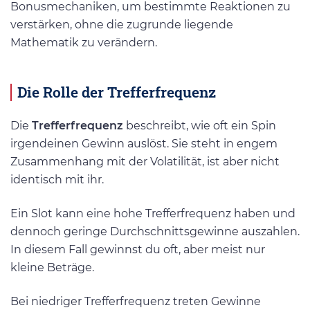
Bonusmechaniken, um bestimmte Reaktionen zu
verstärken, ohne die zugrunde liegende
Mathematik zu verändern.
Die Rolle der Trefferfrequenz
Die
Trefferfrequenz
beschreibt, wie oft ein Spin
irgendeinen Gewinn auslöst. Sie steht in engem
Zusammenhang mit der Volatilität, ist aber nicht
identisch mit ihr.
Ein Slot kann eine hohe Trefferfrequenz haben und
dennoch geringe Durchschnittsgewinne auszahlen.
In diesem Fall gewinnst du oft, aber meist nur
kleine Beträge.
Bei niedriger Trefferfrequenz treten Gewinne