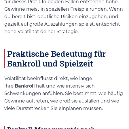
für dieses Profil. In beiden Fällen entstehen hohe
Gewinne meist in speziellen Freispielrunden. Wenn
du bereit bist, deutliche Risiken einzugehen, und
gezielt auf große Auszahlungen spielst, entspricht
hohe Volatilität deiner Strategie.
Praktische Bedeutung für
Bankroll und Spielzeit
Volatilität beeinflusst direkt, wie lange
Ihre
Bankroll
hält und wie intensiv sich
Schwankungen anfühlen. Sie bestimmt, wie häufig
Gewinne auftreten, wie groß sie ausfallen und wie
viele Durststrecken Sie einplanen müssen.