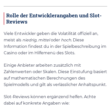
Rolle der Entwicklerangaben und Slot-
Reviews
Viele Entwickler geben die Volatilität offiziell an,
meist als
niedrig
,
mittel
oder
hoch
. Diese
Information findest du in der Spielbeschreibung im
Casino oder im Hilfemenü des Slots.
Einige Anbieter arbeiten zusätzlich mit
Zahlenwerten oder Skalen. Diese Einstufung basiert
auf mathematischen Berechnungen des
Spielmodells und gilt als verlässlicher Anhaltspunkt.
Slot-Reviews können ergänzend helfen. Achte
dabei auf konkrete Angaben wie: