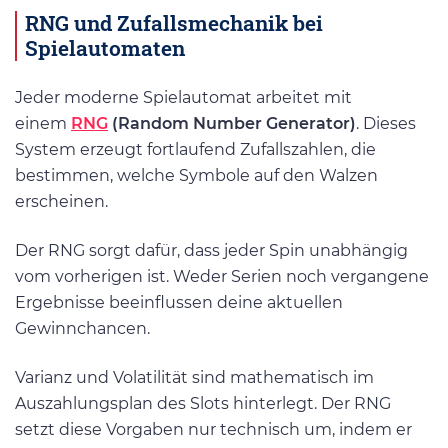
RNG und Zufallsmechanik bei
Spielautomaten
Jeder moderne Spielautomat arbeitet mit
einem
RNG
(Random Number Generator)
. Dieses
System erzeugt fortlaufend Zufallszahlen, die
bestimmen, welche Symbole auf den Walzen
erscheinen.
Der RNG sorgt dafür, dass jeder Spin unabhängig
vom vorherigen ist. Weder Serien noch vergangene
Ergebnisse beeinflussen deine aktuellen
Gewinnchancen.
Varianz und Volatilität sind mathematisch im
Auszahlungsplan des Slots hinterlegt. Der RNG
setzt diese Vorgaben nur technisch um, indem er