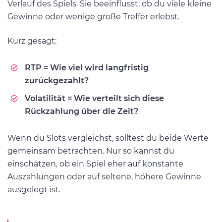
Verlauf des Spiels. Sie beeinflusst, ob du viele kleine
Gewinne oder wenige große Treffer erlebst.
Kurz gesagt:
RTP = Wie viel wird langfristig
zurückgezahlt?
Volatilität = Wie verteilt sich diese
Rückzahlung über die Zeit?
Wenn du Slots vergleichst, solltest du beide Werte
gemeinsam betrachten. Nur so kannst du
einschätzen, ob ein Spiel eher auf konstante
Auszahlungen oder auf seltene, höhere Gewinne
ausgelegt ist.