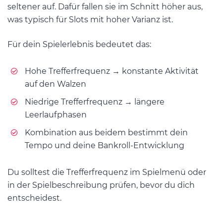
seltener auf. Dafür fallen sie im Schnitt höher aus,
was typisch für Slots mit hoher Varianz ist.
Für dein Spielerlebnis bedeutet das:
Hohe Trefferfrequenz → konstante Aktivität
auf den Walzen
Niedrige Trefferfrequenz → längere
Leerlaufphasen
Kombination aus beidem bestimmt dein
Tempo und deine Bankroll-Entwicklung
Du solltest die Trefferfrequenz im Spielmenü oder
in der Spielbeschreibung prüfen, bevor du dich
entscheidest.