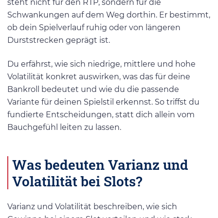
steht nicht für den RTP, sondern für die
Schwankungen auf dem Weg dorthin. Er bestimmt,
ob dein Spielverlauf ruhig oder von längeren
Durststrecken geprägt ist.
Du erfährst, wie sich niedrige, mittlere und hohe
Volatilität konkret auswirken, was das für deine
Bankroll bedeutet und wie du die passende
Variante für deinen Spielstil erkennst. So triffst du
fundierte Entscheidungen, statt dich allein vom
Bauchgefühl leiten zu lassen.
Was bedeuten Varianz und
Volatilität bei Slots?
Varianz und Volatilität beschreiben, wie sich