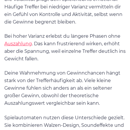
Häufige Treffer bei niedriger Varianz vermitteln dir
ein Gefühl von Kontrolle und Aktivität, selbst wenn
die Gewinne begrenzt bleiben.
Bei hoher Varianz erlebst du längere Phasen ohne
Auszahlung
. Das kann frustrierend wirken, erhöht
aber die Spannung, weil einzelne Treffer deutlich ins
Gewicht fallen.
Deine Wahrnehmung von Gewinnchancen hängt
stark von der Trefferhäufigkeit ab. Viele kleine
Gewinne fühlen sich anders an als ein seltener
großer Gewinn, obwohl der theoretische
Auszahlungswert vergleichbar sein kann.
Spielautomaten nutzen diese Unterschiede gezielt.
Sie kombinieren Walzen-Design, Soundeffekte und