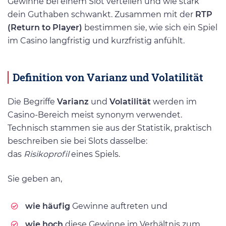
Gewinne bei einem Slot verteilen und wie stark
dein Guthaben schwankt. Zusammen mit der
RTP
(Return to Player)
bestimmen sie, wie sich ein Spiel
im Casino langfristig und kurzfristig anfühlt.
Definition von Varianz und Volatilität
Die Begriffe
Varianz
und
Volatilität
werden im
Casino-Bereich meist synonym verwendet.
Technisch stammen sie aus der Statistik, praktisch
beschreiben sie bei Slots dasselbe:
das
Risikoprofil
eines Spiels.
Sie geben an,
wie häufig
Gewinne auftreten und
wie hoch
diese Gewinne im Verhältnis zum