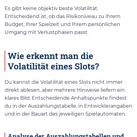
Es gibt keine objektiv beste Volatilität.
Entscheidend ist, ob das Risikoniveau zu Ihrem
Budget, Ihrer Spielzeit und Ihrem persönlichen
Umgang mit Verlustphasen passt.
Wie erkennt man die
Volatilität eines Slots?
Du kannst die Volatilität eines Slots nicht immer
direkt ablesen, aber mehrere Hinweise liefern ein
klares Bild. Entscheidende Anhaltspunkte findest
du in der Auszahlungstabelle, in Entwicklerangaben
und in der Bauart des jeweiligen Spielautomaten.
Analyse der Auszahlungstabellen und