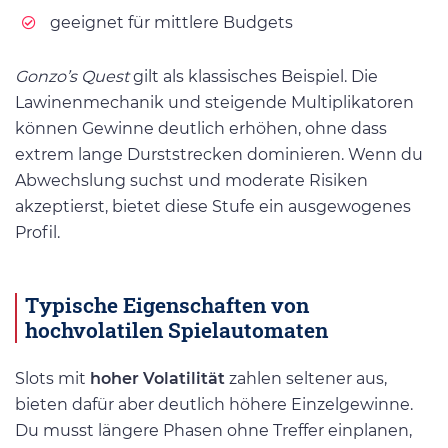
geeignet für mittlere Budgets
Gonzo’s Quest
gilt als klassisches Beispiel. Die
Lawinenmechanik und steigende Multiplikatoren
können Gewinne deutlich erhöhen, ohne dass
extrem lange Durststrecken dominieren. Wenn du
Abwechslung suchst und moderate Risiken
akzeptierst, bietet diese Stufe ein ausgewogenes
Profil.
Typische Eigenschaften von
hochvolatilen Spielautomaten
Slots mit
hoher Volatilität
zahlen seltener aus,
bieten dafür aber deutlich höhere Einzelgewinne.
Du musst längere Phasen ohne Treffer einplanen,