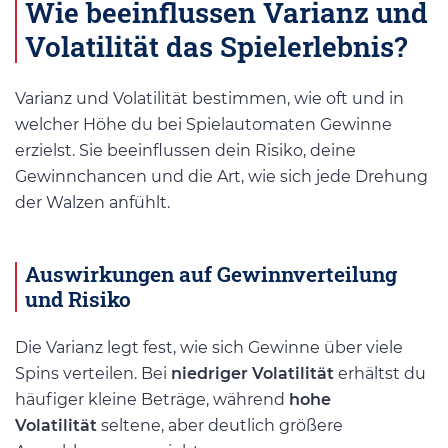
Wie beeinflussen Varianz und
Volatilität das Spielerlebnis?
Varianz und Volatilität bestimmen, wie oft und in
welcher Höhe du bei Spielautomaten Gewinne
erzielst. Sie beeinflussen dein Risiko, deine
Gewinnchancen und die Art, wie sich jede Drehung
der Walzen anfühlt.
Auswirkungen auf Gewinnverteilung
und Risiko
Die Varianz legt fest, wie sich Gewinne über viele
Spins verteilen. Bei
niedriger Volatilität
erhältst du
häufiger kleine Beträge, während
hohe
Volatilität
seltene, aber deutlich größere