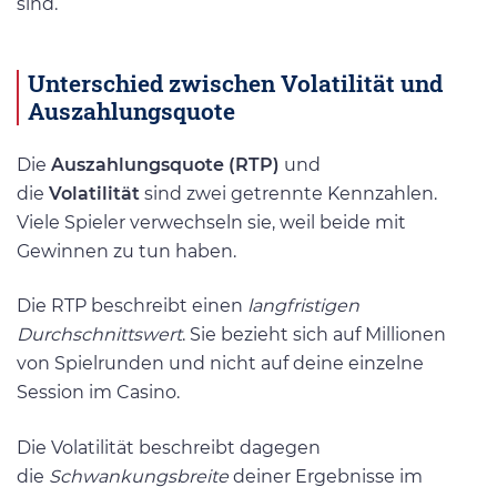
sind.
Unterschied zwischen Volatilität und
Auszahlungsquote
Die
Auszahlungsquote (RTP)
und
die
Volatilität
sind zwei getrennte Kennzahlen.
Viele Spieler verwechseln sie, weil beide mit
Gewinnen zu tun haben.
Die RTP beschreibt einen
langfristigen
Durchschnittswert
. Sie bezieht sich auf Millionen
von Spielrunden und nicht auf deine einzelne
Session im Casino.
Die Volatilität beschreibt dagegen
die
Schwankungsbreite
deiner Ergebnisse im