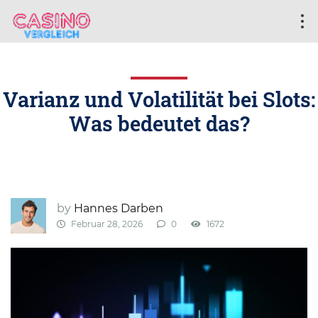
Varianz und Volatilität bei Slots:
Was bedeutet das?
by
Hannes Darben
Februar 28, 2026
0
1672