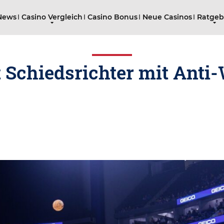
News
Casino Vergleich
Casino Bonus
Neue Casinos
Ratgeb
Schiedsrichter mit Anti-