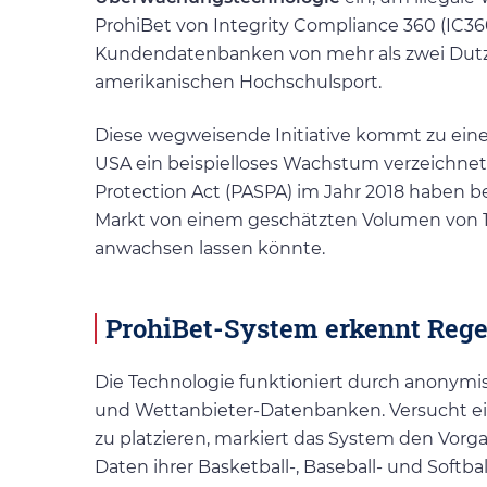
ProhiBet von Integrity Compliance 360 (IC360
Kundendatenbanken von mehr als zwei Dutz
amerikanischen Hochschulsport.
Diese wegweisende Initiative kommt zu einem
USA ein beispielloses Wachstum verzeichnet
Protection Act (PASPA) im Jahr 2018 haben b
Markt von einem geschätzten Volumen von 150 
anwachsen lassen könnte.
ProhiBet-System erkennt Regel
Die Technologie funktioniert durch anonym
und Wettanbieter-Datenbanken. Versucht ein 
zu platzieren, markiert das System den Vorg
Daten ihrer Basketball-, Baseball- und Softb