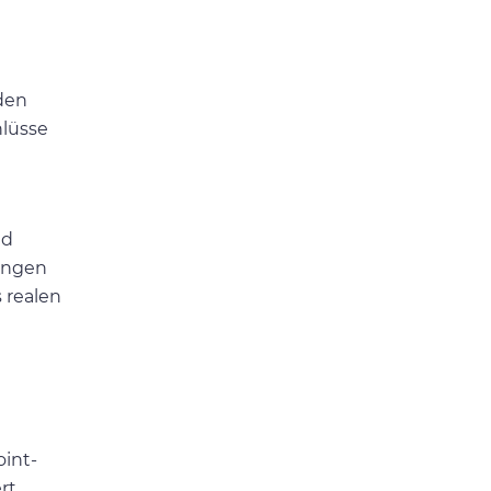
den
lüsse
nd
zungen
 realen
oint-
rt.