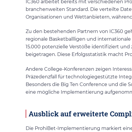
IC360 arbeitet bereits mit verschiedenen Pr
branchenweiten Standard. Die verteilte Date
Organisationen und Wettanbietern, während
Zu den bestehenden Partnern von IC360 geh
regionale Basketballligen und internationale
15.000 potenzielle Verstöße identifiziert u
beigetragen. Diese Erfolgsstatistik macht Pro
Andere College-Konferenzen zeigen Interes
Präzedenzfall für technologiegestützte Inte
Besonders die Big Ten Conference und die S
eine mögliche Implementierung aufgenom
Ausblick auf erweiterte Compl
Die ProhiBet-Implementierung markiert ei