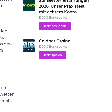
SpinBetter Erfahrungen
 mit
2026: Unser Praxistest
mit echtem Konto
1500€ Bonuspaket
Jetzt besuchen
 den
ts
Coldbet Casino
as den
1500€ Bonuspaket
25
Jetzt spielen
ten
r Wetten
ereits