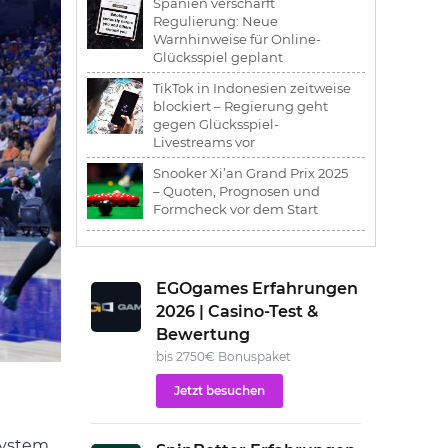
Spanien verschärft
Regulierung: Neue
Warnhinweise für Online-
Glücksspiel geplant
TikTok in Indonesien zeitweise
blockiert – Regierung geht
gegen Glücksspiel-
Livestreams vor
Snooker Xi’an Grand Prix 2025
– Quoten, Prognosen und
Formcheck vor dem Start
EGOgames Erfahrungen
2026 | Casino-Test &
Bewertung
bis 2750€ Bonuspaket
Jetzt besuchen
System