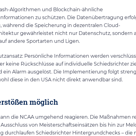
 Hash-Algorithmen und Blockchain-ähnliche
Informationen zu schützen. Die Datenübertragung erfol
g, während die Speicherung in dezentralen Cloud-
chitektur gewährleistet nicht nur Datenschutz, sondern
 auf andere Sportarten und Ligen.
zansatz: Persönliche Informationen werden verschlüss
r keine Rückschlüsse auf individuelle Schiedsrichter z
 ein Alarm ausgelöst. Die Implementierung folgt stren
ohl diese in den USA nicht direkt anwendbar sind.
erstößen möglich
, kann die NCAA umgehend reagieren. Die Maßnahmen r
usschluss von Meisterschaftseinsätzen bis hin zur Me
ung durchlaufen Schiedsrichter Hintergrundchecks – die