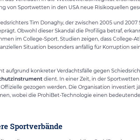
ung von Sportwetten in den USA neue Risikoquellen ges
edsrichters Tim Donaghy, der zwischen 2005 und 2007 
prägt. Obwohl dieser Skandal die Profiliga betraf, erkan
men im College-Sport. Studien zeigen, dass College-At
nanziellen Situation besonders anfällig für Korruption sei
t aufgrund konkreter Verdachtsfälle gegen Schiedsrich
Schutzinstrument
dient. In einer Zeit, in der Sportwetten
ffizielle gezogen werden. Die Organisation investiert jä
ahmen, wobei die ProhiBet-Technologie einen bedeutend
ere Sportverbände