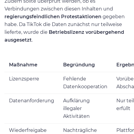
Zudem sollte überprüft werden, ob es
Verbindungen zwischen diesen Inhalten und
regierungsfeindlichen Protestaktionen
gegeben
habe. Da TikTok die Daten zunächst nur teilweise
lieferte, wurde die
Betriebslizenz vorübergehend
ausgesetzt
.
Maßnahme
Begründung
Ergebn
Lizenzsperre
Fehlende
Vorüb
Datenkooperation
Abscha
Datenanforderung
Aufklärung
Nur tei
illegaler
erfüllt
Aktivitäten
Wiederfreigabe
Nachträgliche
Plattf