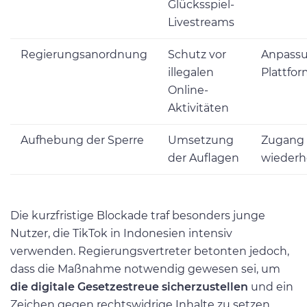
Glücksspiel-
Livestreams
Regierungsanordnung
Schutz vor
Anpassu
illegalen
Plattfo
Online-
Aktivitäten
Aufhebung der Sperre
Umsetzung
Zugang
der Auflagen
wiederh
Die kurzfristige Blockade traf besonders junge
Nutzer, die TikTok in Indonesien intensiv
verwenden. Regierungsvertreter betonten jedoch,
dass die Maßnahme notwendig gewesen sei, um
die digitale Gesetzestreue sicherzustellen
und ein
Zeichen gegen rechtswidrige Inhalte zu setzen.