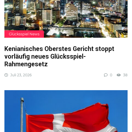
Glücksspiel News
Kenianisches Oberstes Gericht stoppt
vorläufig neues Glücksspiel-
Rahmengesetz
Juli 23, 2026
0
38