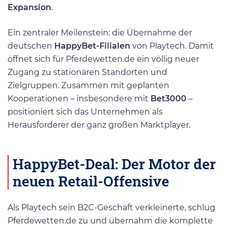
Expansion
.
Ein zentraler Meilenstein: die Übernahme der
deutschen
HappyBet-Filialen
von Playtech. Damit
öffnet sich für Pferdewetten.de ein völlig neuer
Zugang zu stationären Standorten und
Zielgruppen. Zusammen mit geplanten
Kooperationen – insbesondere mit
Bet3000
–
positioniert sich das Unternehmen als
Herausforderer der ganz großen Marktplayer.
HappyBet-Deal: Der Motor der
neuen Retail-Offensive
Als Playtech sein B2C-Geschäft verkleinerte, schlug
Pferdewetten.de zu und übernahm die komplette