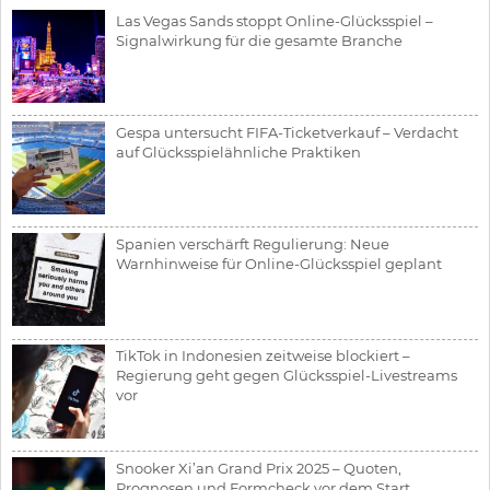
Las Vegas Sands stoppt Online-Glücksspiel –
Signalwirkung für die gesamte Branche
Gespa untersucht FIFA-Ticketverkauf – Verdacht
auf Glücksspielähnliche Praktiken
Spanien verschärft Regulierung: Neue
Warnhinweise für Online-Glücksspiel geplant
TikTok in Indonesien zeitweise blockiert –
Regierung geht gegen Glücksspiel-Livestreams
vor
Snooker Xi’an Grand Prix 2025 – Quoten,
Prognosen und Formcheck vor dem Start