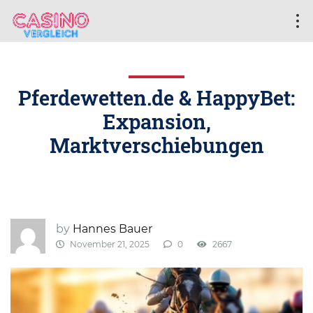
Pferdewetten.de & HappyBet:
Expansion,
Marktverschiebungen
by
Hannes Bauer
November 21, 2025
0
2667