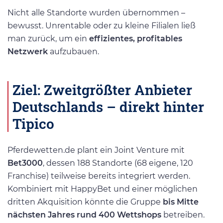
Nicht alle Standorte wurden übernommen –
bewusst. Unrentable oder zu kleine Filialen ließ
man zurück, um ein
effizientes, profitables
Netzwerk
aufzubauen.
Ziel: Zweitgrößter Anbieter
Deutschlands – direkt hinter
Tipico
Pferdewetten.de plant ein Joint Venture mit
Bet3000
, dessen 188 Standorte (68 eigene, 120
Franchise) teilweise bereits integriert werden.
Kombiniert mit HappyBet und einer möglichen
dritten Akquisition könnte die Gruppe
bis Mitte
nächsten Jahres rund 400 Wettshops
betreiben.