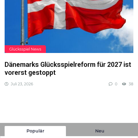
Glücksspiel News
Dänemarks Glücksspielreform für 2027 ist
vorerst gestoppt
Juli 23, 2026
0
38
Populär
Neu