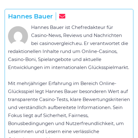
Hannes Bauer
Hannes Bauer ist Chefredakteur für
Casino-News, Reviews und Nachrichten
bei casinovergleich.eu. Er verantwortet die
redaktionellen Inhalte rund um Online-Casinos,
Casino-Boni, Spielangebote und aktuelle
Entwicklungen im internationalen Glücksspielmarkt.
Mit mehrjähriger Erfahrung im Bereich Online-
Glücksspiel legt Hannes Bauer besonderen Wert auf
transparente Casino-Tests, klare Bewertungskriterien
und verständlich aufbereitete Informationen. Sein
Fokus liegt auf Sicherheit, Fairness,
Bonusbedingungen und Nutzerfreundlichkeit, um
Leserinnen und Lesern eine verlässliche