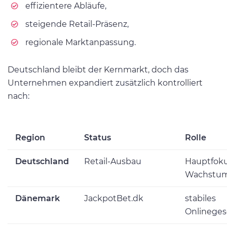
effizientere Abläufe,
steigende Retail-Präsenz,
regionale Marktanpassung.
Deutschland bleibt der Kernmarkt, doch das
Unternehmen expandiert zusätzlich kontrolliert
nach:
Region
Status
Rolle
Deutschland
Retail-Ausbau
Hauptfoku
Wachstum
Dänemark
JackpotBet.dk
stabiles
Onlineges