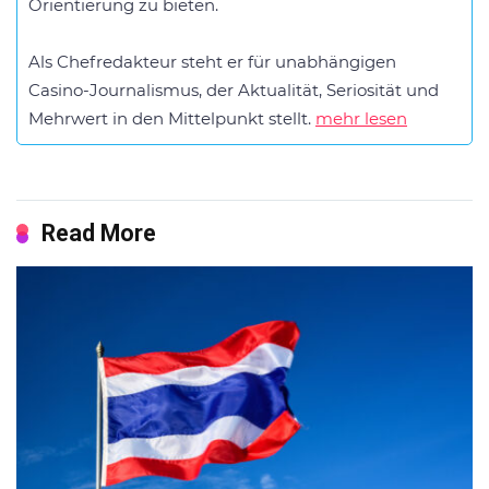
Orientierung zu bieten.
Als Chefredakteur steht er für unabhängigen
Casino-Journalismus, der Aktualität, Seriosität und
Mehrwert in den Mittelpunkt stellt.
mehr lesen
Read More