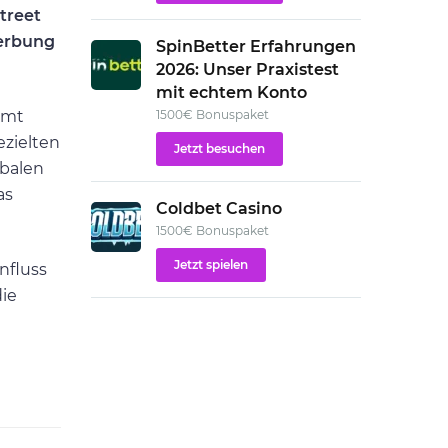
treet
Werbung
SpinBetter Erfahrungen
2026: Unser Praxistest
mit echtem Konto
1500€ Bonuspaket
mmt
ezielten
Jetzt besuchen
obalen
as
Coldbet Casino
1500€ Bonuspaket
Jetzt spielen
nfluss
die