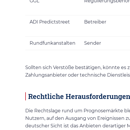
GGL
Regulierungsbehö
ADI Predictstreet
Betreiber
Rundfunkanstalten
Sender
Sollten sich Verstöße bestätigen, könnte 
Zahlungsanbieter oder technische Dienstleis
Rechtliche Herausforderungen
Die Rechtslage rund um Prognosemärkte blei
Nutzern, auf den Ausgang von Ereignissen zu
deutscher Sicht ist das Anbieten derartiger