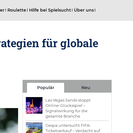
er
Roulette
Hilfe bei Spielsucht
Über uns
ategien für globale
Populär
Neu
Las Vegas Sands stoppt
Online-Glücksspiel –
Signalwirkung für die
gesamte Branche
Gespa untersucht FIFA-
Ticketverkauf – Verdacht auf