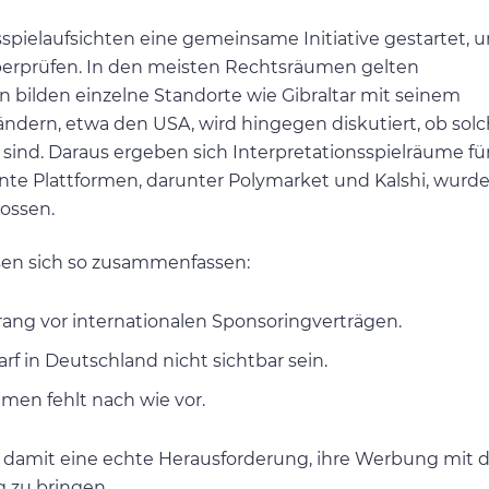
spielaufsichten eine gemeinsame Initiative gestartet, 
berprüfen. In den meisten Rechtsräumen gelten
 bilden einzelne Standorte wie Gibraltar mit seinem
ndern, etwa den USA, wird hingegen diskutiert, ob sol
sind. Daraus ergeben sich Interpretationsspielräume fü
nnte Plattformen, darunter Polymarket und Kalshi, wurd
ossen.
ssen sich so zusammenfassen:
rang vor internationalen Sponsoringverträgen.
rf in Deutschland nicht sichtbar sein.
hmen fehlt nach wie vor.
 damit eine echte Herausforderung, ihre Werbung mit 
g zu bringen.