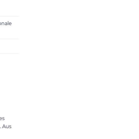
onale
es
. Aus