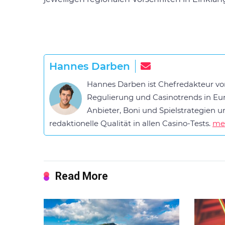
Hannes Darben
Hannes Darben ist Chefredakteur von 
Regulierung und Casinotrends in Eur
Anbieter, Boni und Spielstrategien 
redaktionelle Qualität in allen Casino-Tests.
me
Read More