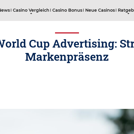
News
Casino Vergleich
Casino Bonus
Neue Casinos
Ratgeb
World Cup Advertising: Str
Markenpräsenz