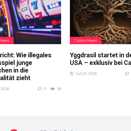
 News
Casino News
icht: Wie illegales
Yggdrasil startet in d
spiel junge
USA – exklusiv bei C
hen in die
Juli 23, 2026
alität zieht
, 2026
0
36