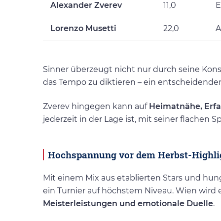
Alexander Zverev
11,0
E
Lorenzo Musetti
22,0
A
Sinner überzeugt nicht nur durch seine Kon
das Tempo zu diktieren – ein entscheidender
Zverev hingegen kann auf
Heimatnähe, Erf
jederzeit in der Lage ist, mit seiner flachen 
Hochspannung vor dem Herbst-Highli
Mit einem Mix aus etablierten Stars und hu
ein Turnier auf höchstem Niveau. Wien wird
Meisterleistungen und emotionale Duelle
.