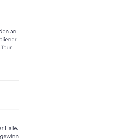
 den an
aliener
Tour.
r Halle.
tzgewinn