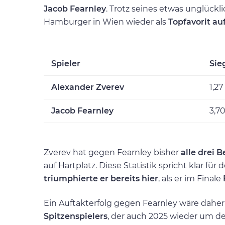
Jacob Fearnley
. Trotz seines etwas unglück
Hamburger in Wien wieder als
Topfavorit au
Spieler
Sie
Alexander Zverev
1,27
Jacob Fearnley
3,7
Zverev hat gegen Fearnley bisher
alle drei
auf Hartplatz. Diese Statistik spricht klar f
triumphierte er bereits hier
, als er im Finale
Ein Auftakterfolg gegen Fearnley wäre dahe
Spitzenspielers
, der auch 2025 wieder um den