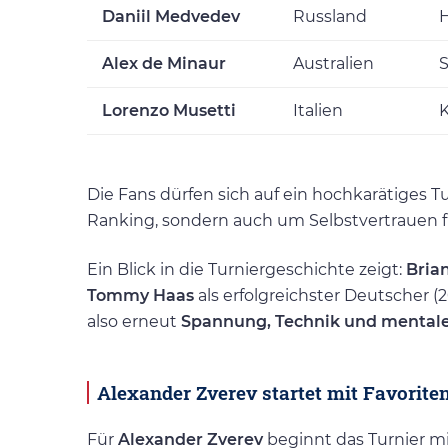
Daniil Medvedev
Russland
H
Alex de Minaur
Australien
S
Lorenzo Musetti
Italien
K
Die Fans dürfen sich auf ein hochkarätiges T
Ranking, sondern auch um Selbstvertrauen f
Ein Blick in die Turniergeschichte zeigt:
Brian
Tommy Haas
als erfolgreichster Deutscher (
also erneut
Spannung, Technik und mentale
Alexander Zverev startet mit Favoriten
Für
Alexander Zverev
beginnt das Turnier m