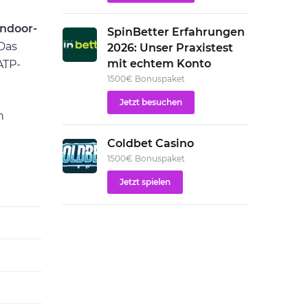
Indoor-
SpinBetter Erfahrungen
 Das
2026: Unser Praxistest
mit echtem Konto
ATP-
1500€ Bonuspaket
Jetzt besuchen
n
Coldbet Casino
1500€ Bonuspaket
Jetzt spielen