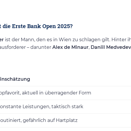
 die Erste Bank Open 2025?
er
ist der Mann, den es in Wien zu schlagen gilt. Hinter 
rausforderer – darunter
Alex de Minaur
,
Daniil Medvedev
inschätzung
opfavorit, aktuell in überragender Form
onstante Leistungen, taktisch stark
outiniert, gefährlich auf Hartplatz