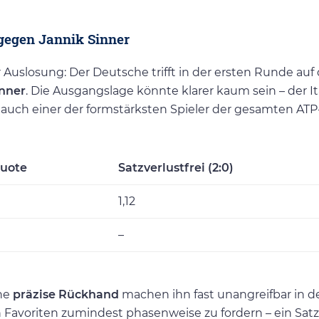
gegen Jannik Sinner
 Auslosung: Der Deutsche trifft in der ersten Runde auf
nner
. Die Ausgangslage könnte klarer kaum sein – der It
 auch einer der formstärksten Spieler der gesamten ATP-
quote
Satzverlustfrei (2:0)
1,12
–
ne
präzise Rückhand
machen ihn fast unangreifbar in de
den Favoriten zumindest phasenweise zu fordern – ein Sa