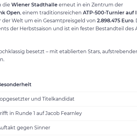
h die
Wiener Stadthalle
erneut in ein Zentrum der
ank Open
, einem traditionsreichen
ATP-500-Turnier auf 
er der Welt um ein Gesamtpreisgeld von
2.898.475 Euro
.
nts der Herbstsaison und ist ein fester Bestandteil des 
ochklassig besetzt – mit etablierten Stars, aufstrebende
n.
Besonderheit
opgesetzter und Titelkandidat
rifft in Runde 1 auf Jacob Fearnley
uftakt gegen Sinner