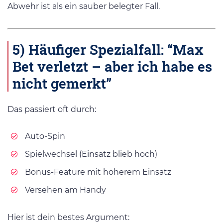
Abwehr ist als ein sauber belegter Fall.
5) Häufiger Spezialfall: “Max
Bet verletzt – aber ich habe es
nicht gemerkt”
Das passiert oft durch:
Auto-Spin
Spielwechsel (Einsatz blieb hoch)
Bonus-Feature mit höherem Einsatz
Versehen am Handy
Hier ist dein bestes Argument: