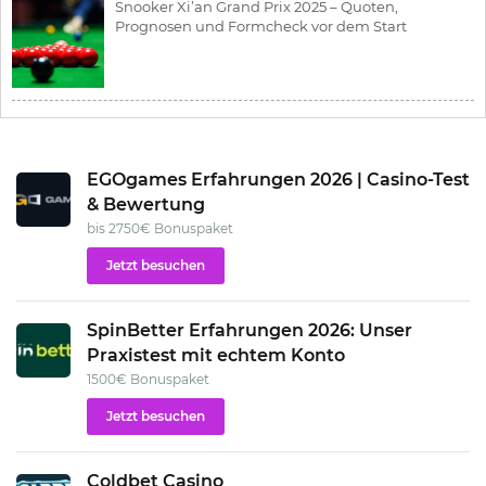
Snooker Xi’an Grand Prix 2025 – Quoten,
Prognosen und Formcheck vor dem Start
EGOgames Erfahrungen 2026 | Casino-Test
& Bewertung
bis 2750€ Bonuspaket
Jetzt besuchen
SpinBetter Erfahrungen 2026: Unser
Praxistest mit echtem Konto
1500€ Bonuspaket
Jetzt besuchen
Coldbet Casino