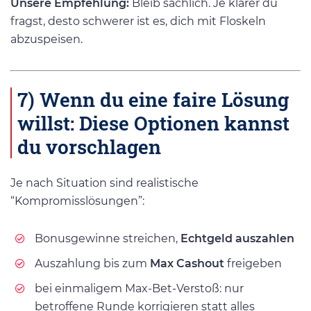
Unsere Empfehlung:
Bleib sachlich. Je klarer du
fragst, desto schwerer ist es, dich mit Floskeln
abzuspeisen.
7) Wenn du eine faire Lösung
willst: Diese Optionen kannst
du vorschlagen
Je nach Situation sind realistische
“Kompromisslösungen”:
Bonusgewinne streichen,
Echtgeld auszahlen
Auszahlung bis zum
Max Cashout
freigeben
bei einmaligem Max-Bet-Verstoß: nur
betroffene Runde korrigieren statt alles