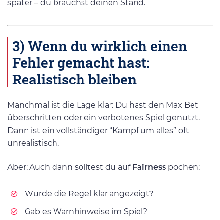
später – du brauchst deinen Stand.
3) Wenn du wirklich einen
Fehler gemacht hast:
Realistisch bleiben
Manchmal ist die Lage klar: Du hast den Max Bet
überschritten oder ein verbotenes Spiel genutzt.
Dann ist ein vollständiger “Kampf um alles” oft
unrealistisch.
Aber: Auch dann solltest du auf
Fairness
pochen:
Wurde die Regel klar angezeigt?
Gab es Warnhinweise im Spiel?