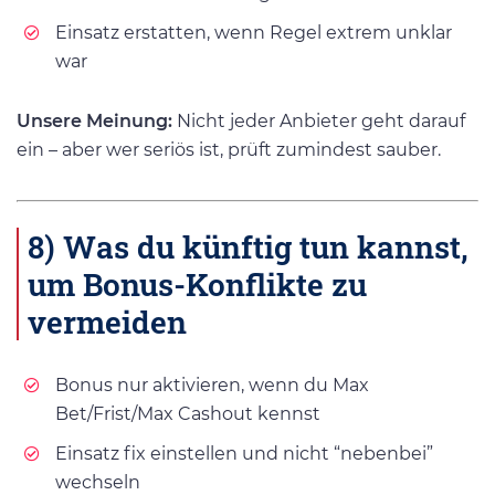
Einsatz erstatten, wenn Regel extrem unklar
war
Unsere Meinung:
Nicht jeder Anbieter geht darauf
ein – aber wer seriös ist, prüft zumindest sauber.
8) Was du künftig tun kannst,
um Bonus-Konflikte zu
vermeiden
Bonus nur aktivieren, wenn du Max
Bet/Frist/Max Cashout kennst
Einsatz fix einstellen und nicht “nebenbei”
wechseln