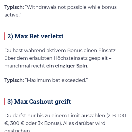
Typisch:
“Withdrawals not possible while bonus
active.”
2) Max Bet verletzt
Du hast während aktivem Bonus einen Einsatz
über dem erlaubten Höchsteinsatz gespielt –
manchmal reicht
ein einziger Spin
.
Typisch:
“Maximum bet exceeded.”
3) Max Cashout greift
Du darfst nur bis zu einem Limit auszahlen (z. B. 100
€, 300 € oder 3x Bonus). Alles darüber wird
gestrichen.