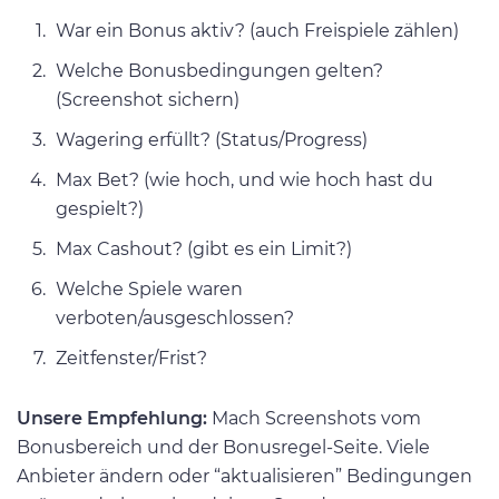
War ein Bonus aktiv? (auch Freispiele zählen)
Welche Bonusbedingungen gelten?
(Screenshot sichern)
Wagering erfüllt? (Status/Progress)
Max Bet? (wie hoch, und wie hoch hast du
gespielt?)
Max Cashout? (gibt es ein Limit?)
Welche Spiele waren
verboten/ausgeschlossen?
Zeitfenster/Frist?
Unsere Empfehlung:
Mach Screenshots vom
Bonusbereich und der Bonusregel-Seite. Viele
Anbieter ändern oder “aktualisieren” Bedingungen