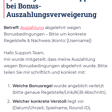
bei Bonus-
Auszahlungsverweigerung
Betreff:
Auszahlung
abgelehnt wegen
Bonusbedingungen – Bitte um konkrete
Regelstelle & Nachweis (Konto: [Username])
Hallo Support-Team,
mir wurde mitgeteilt, dass meine Auszahlung
wegen Bonusbedingungen abgelehnt wurde. Bitte
teilen Sie mir schriftlich und konkret mit:
Welche Bonusregel
wurde angeblich verletzt
(bitte genaue Regelstelle/Link/AGB-Abschnitt),
Welcher konkrete Verstoß
liegt vor
(Datum/Uhrzeit, Spielname, Round-ID),