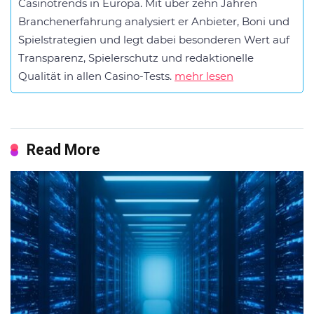
Casinotrends in Europa. Mit über zehn Jahren
Branchenerfahrung analysiert er Anbieter, Boni und
Spielstrategien und legt dabei besonderen Wert auf
Transparenz, Spielerschutz und redaktionelle
Qualität in allen Casino-Tests.
mehr lesen
Read More