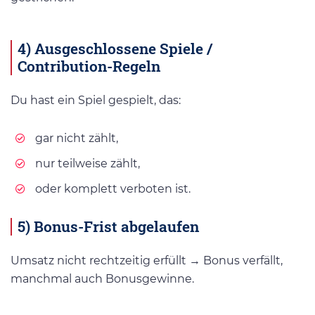
4) Ausgeschlossene Spiele /
Contribution-Regeln
Du hast ein Spiel gespielt, das:
gar nicht zählt,
nur teilweise zählt,
oder komplett verboten ist.
5) Bonus-Frist abgelaufen
Umsatz nicht rechtzeitig erfüllt → Bonus verfällt,
manchmal auch Bonusgewinne.