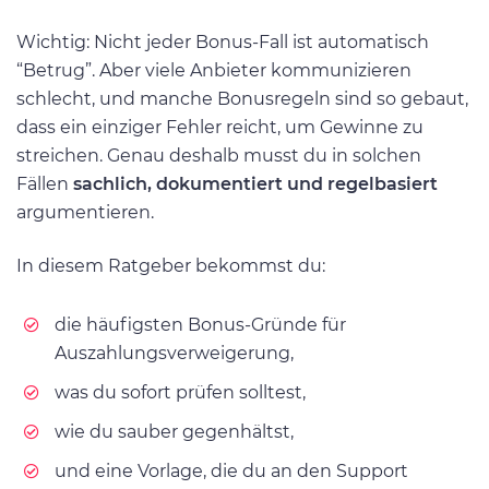
Wichtig: Nicht jeder Bonus-Fall ist automatisch
“Betrug”. Aber viele Anbieter kommunizieren
schlecht, und manche Bonusregeln sind so gebaut,
dass ein einziger Fehler reicht, um Gewinne zu
streichen. Genau deshalb musst du in solchen
Fällen
sachlich, dokumentiert und regelbasiert
argumentieren.
In diesem Ratgeber bekommst du:
die häufigsten Bonus-Gründe für
Auszahlungsverweigerung,
was du sofort prüfen solltest,
wie du sauber gegenhältst,
und eine Vorlage, die du an den Support