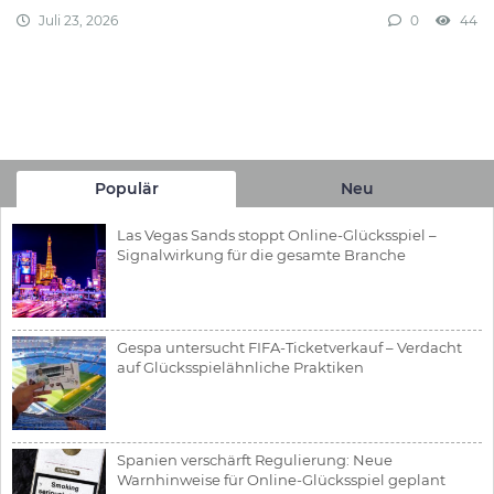
Juli 23, 2026
0
44
Populär
Neu
Las Vegas Sands stoppt Online-Glücksspiel –
Signalwirkung für die gesamte Branche
Gespa untersucht FIFA-Ticketverkauf – Verdacht
auf Glücksspielähnliche Praktiken
Spanien verschärft Regulierung: Neue
Warnhinweise für Online-Glücksspiel geplant