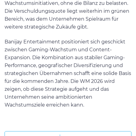
Wachstumsinitiativen, ohne die Bilanz zu belasten.
Die Verschuldungsquote liegt weiterhin im grünen
Bereich, was dem Unternehmen Spielraum für
weitere strategische Zukäufe gibt.
Banijay Entertainment positioniert sich geschickt
zwischen Gaming-Wachstum und Content-
Expansion. Die Kombination aus stabiler Gaming-
Performance, geografischer Diversifizierung und
strategischen Übernahmen schafft eine solide Basis
für die kommenden Jahre. Die WM 2026 wird
zeigen, ob diese Strategie aufgeht und das
Unternehmen seine ambitionierten
Wachstumsziele erreichen kann.