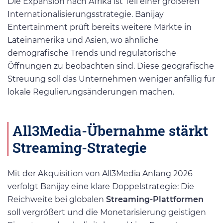
Die Expansion nach Afrika ist Teil einer größeren
Internationalisierungsstrategie. Banijay
Entertainment prüft bereits weitere Märkte in
Lateinamerika und Asien, wo ähnliche
demografische Trends und regulatorische
Öffnungen zu beobachten sind. Diese geografische
Streuung soll das Unternehmen weniger anfällig für
lokale Regulierungsänderungen machen.
All3Media-Übernahme stärkt
Streaming-Strategie
Mit der Akquisition von All3Media Anfang 2026
verfolgt Banijay eine klare Doppelstrategie: Die
Reichweite bei globalen
Streaming-Plattformen
soll vergrößert und die Monetarisierung geistigen