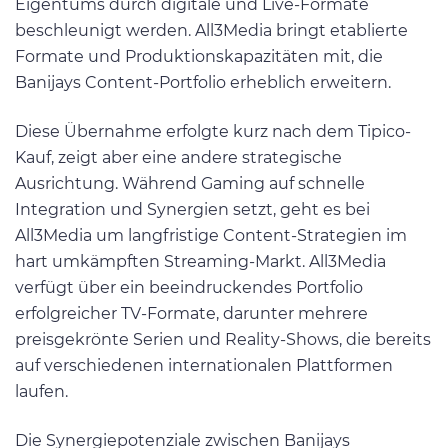
Eigentums durch digitale und Live-Formate
beschleunigt werden. All3Media bringt etablierte
Formate und Produktionskapazitäten mit, die
Banijays Content-Portfolio erheblich erweitern.
Diese Übernahme erfolgte kurz nach dem Tipico-
Kauf, zeigt aber eine andere strategische
Ausrichtung. Während Gaming auf schnelle
Integration und Synergien setzt, geht es bei
All3Media um langfristige Content-Strategien im
hart umkämpften Streaming-Markt. All3Media
verfügt über ein beeindruckendes Portfolio
erfolgreicher TV-Formate, darunter mehrere
preisgekrönte Serien und Reality-Shows, die bereits
auf verschiedenen internationalen Plattformen
laufen.
Die Synergiepotenziale zwischen Banijays