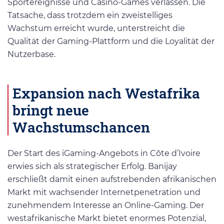
Sportereignisse und Casino-Games verlassen. Die
Tatsache, dass trotzdem ein zweistelliges
Wachstum erreicht wurde, unterstreicht die
Qualität der Gaming-Plattform und die Loyalität der
Nutzerbase.
Expansion nach Westafrika
bringt neue
Wachstumschancen
Der Start des iGaming-Angebots in Côte d’Ivoire
erwies sich als strategischer Erfolg. Banijay
erschließt damit einen aufstrebenden afrikanischen
Markt mit wachsender Internetpenetration und
zunehmendem Interesse an Online-Gaming. Der
westafrikanische Markt bietet enormes Potenzial,