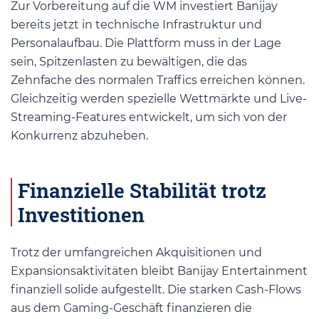
Zur Vorbereitung auf die WM investiert Banijay
bereits jetzt in technische Infrastruktur und
Personalaufbau. Die Plattform muss in der Lage
sein, Spitzenlasten zu bewältigen, die das
Zehnfache des normalen Traffics erreichen können.
Gleichzeitig werden spezielle Wettmärkte und Live-
Streaming-Features entwickelt, um sich von der
Konkurrenz abzuheben.
Finanzielle Stabilität trotz
Investitionen
Trotz der umfangreichen Akquisitionen und
Expansionsaktivitäten bleibt Banijay Entertainment
finanziell solide aufgestellt. Die starken Cash-Flows
aus dem Gaming-Geschäft finanzieren die