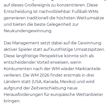
auf dieses Großereignis zu konzentrieren. Diese
Entscheidung ist nachvollziehbar: Fußball-WMs
generieren traditionell die höchsten Wettumsätze
und bieten die beste Gelegenheit zur
Neukundengewinnung.
Das Management setzt dabei auf die Gewinnung
aktiver Spieler statt auf kurzfristige Umsatzspitzen.
Diese langfristige Perspektive könnte sich als
entscheidender Vorteil erweisen, wenn
Konkurrenten nach der WM wieder Marktanteile
verlieren. Die WM 2026 findet erstmals in drei
Ländern statt (USA, Kanada, Mexiko) und wird
aufgrund der Zeitverschiebung neue
Herausforderungen für europäische Wettanbieter
bringen.