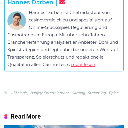
Hannes Darben
Hannes Darben ist Chefredakteur von
casinovergleich.eu und spezialisiert auf
Online-Glücksspiel, Regulierung und
Casinotrends in Europa. Mit über zehn Jahren
Branchenerfahrung analysiert er Anbieter, Boni und
Spielstrategien und legt dabei besonderen Wert auf
Transparenz, Spielerschutz und redaktionelle
Qualität in allen Casino-Tests.
mehr lesen
All3Media
,
Banijay Entertainment
,
Gaming
,
Streaming
,
Tipico
Read More