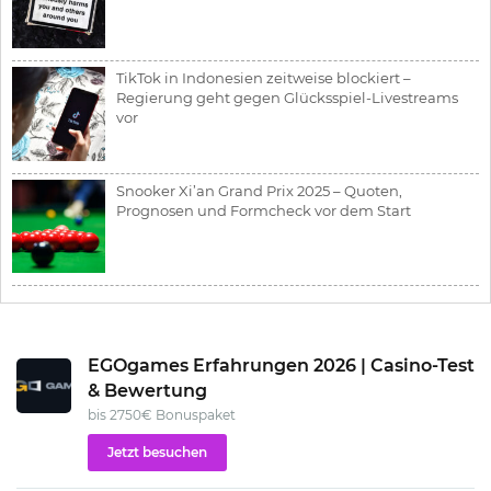
TikTok in Indonesien zeitweise blockiert –
Regierung geht gegen Glücksspiel-Livestreams
vor
Snooker Xi’an Grand Prix 2025 – Quoten,
Prognosen und Formcheck vor dem Start
EGOgames Erfahrungen 2026 | Casino-Test
& Bewertung
bis 2750€ Bonuspaket
Jetzt besuchen