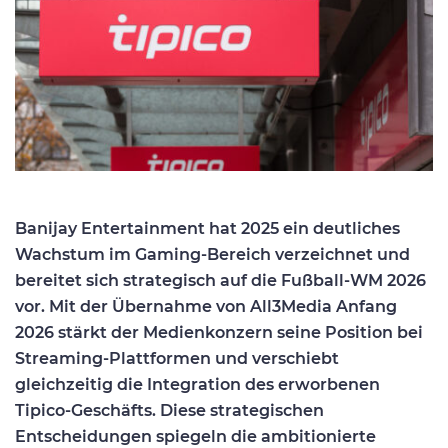
Banijay Entertainment hat 2025 ein deutliches
Wachstum im Gaming-Bereich verzeichnet und
bereitet sich strategisch auf die Fußball-WM 2026
vor. Mit der Übernahme von All3Media Anfang
2026 stärkt der Medienkonzern seine Position bei
Streaming-Plattformen und verschiebt
gleichzeitig die Integration des erworbenen
Tipico-Geschäfts. Diese strategischen
Entscheidungen spiegeln die ambitionierte