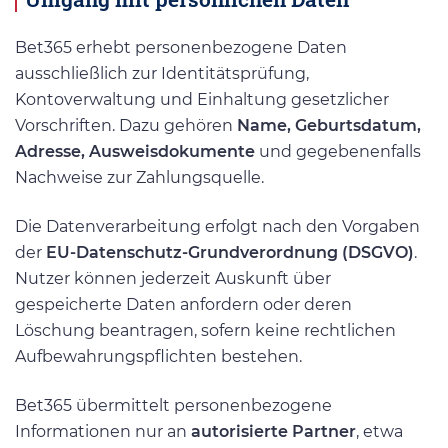
Bet365 erhebt personenbezogene Daten
ausschließlich zur Identitätsprüfung,
Kontoverwaltung und Einhaltung gesetzlicher
Vorschriften. Dazu gehören
Name, Geburtsdatum,
Adresse, Ausweisdokumente
und gegebenenfalls
Nachweise zur Zahlungsquelle.
Die Datenverarbeitung erfolgt nach den Vorgaben
der
EU-Datenschutz-Grundverordnung (DSGVO)
.
Nutzer können jederzeit Auskunft über
gespeicherte Daten anfordern oder deren
Löschung beantragen, sofern keine rechtlichen
Aufbewahrungspflichten bestehen.
Bet365 übermittelt personenbezogene
Informationen nur an
autorisierte Partner
, etwa