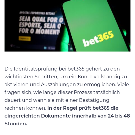
Die Identitätsprüfung bei bet365 gehört zu den
wichtigsten Schritten, um ein Konto vollständig zu
aktivieren und Auszahlungen zu ermöglichen. Viele
fragen sich, wie lange dieser Prozess tatsächlich
dauert und wann sie mit einer Bestätigung
rechnen können.
In der Regel prüft bet365 die
eingereichten Dokumente innerhalb von 24 bis 48
Stunden.