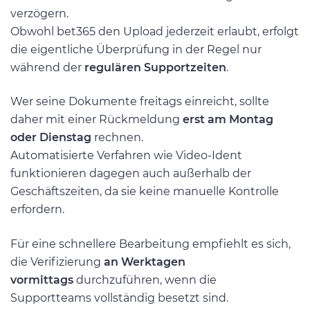
verzögern.
Obwohl bet365 den Upload jederzeit erlaubt, erfolgt
die eigentliche Überprüfung in der Regel nur
während der
regulären Supportzeiten
.
Wer seine Dokumente freitags einreicht, sollte
daher mit einer Rückmeldung
erst am Montag
oder Dienstag
rechnen.
Automatisierte Verfahren wie Video-Ident
funktionieren dagegen auch außerhalb der
Geschäftszeiten, da sie keine manuelle Kontrolle
erfordern.
Für eine schnellere Bearbeitung empfiehlt es sich,
die Verifizierung
an Werktagen
vormittags
durchzuführen, wenn die
Supportteams vollständig besetzt sind.