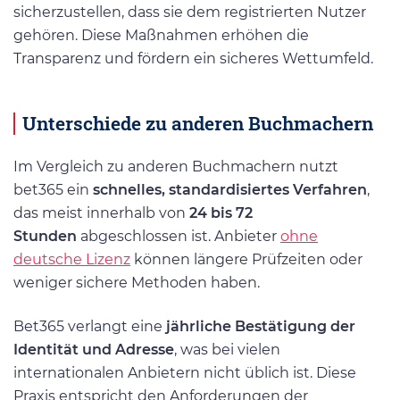
sicherzustellen, dass sie dem registrierten Nutzer
gehören. Diese Maßnahmen erhöhen die
Transparenz und fördern ein sicheres Wettumfeld.
Unterschiede zu anderen Buchmachern
Im Vergleich zu anderen Buchmachern nutzt
bet365 ein
schnelles, standardisiertes Verfahren
,
das meist innerhalb von
24 bis 72
Stunden
abgeschlossen ist. Anbieter
ohne
deutsche Lizenz
können längere Prüfzeiten oder
weniger sichere Methoden haben.
Bet365 verlangt eine
jährliche Bestätigung der
Identität und Adresse
, was bei vielen
internationalen Anbietern nicht üblich ist. Diese
Praxis entspricht den Anforderungen der