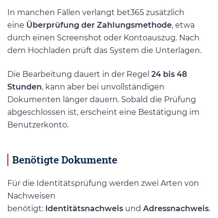
In manchen Fällen verlangt bet365 zusätzlich
eine
Überprüfung der Zahlungsmethode
, etwa
durch einen Screenshot oder Kontoauszug. Nach
dem Hochladen prüft das System die Unterlagen.
Die Bearbeitung dauert in der Regel
24 bis 48
Stunden
, kann aber bei unvollständigen
Dokumenten länger dauern. Sobald die Prüfung
abgeschlossen ist, erscheint eine Bestätigung im
Benutzerkonto.
Benötigte Dokumente
Für die Identitätsprüfung werden zwei Arten von
Nachweisen
benötigt:
Identitätsnachweis
und
Adressnachweis
.