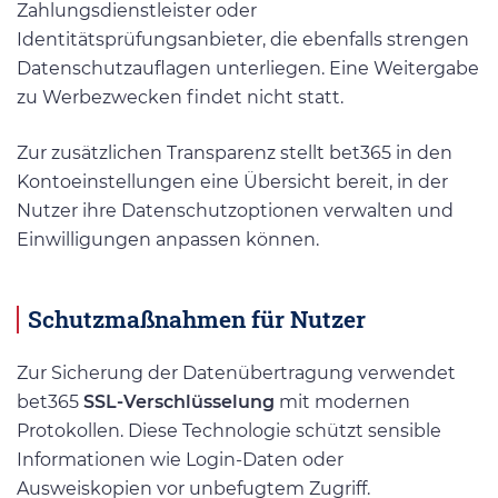
Zahlungsdienstleister oder
Identitätsprüfungsanbieter, die ebenfalls strengen
Datenschutzauflagen unterliegen. Eine Weitergabe
zu Werbezwecken findet nicht statt.
Zur zusätzlichen Transparenz stellt bet365 in den
Kontoeinstellungen eine Übersicht bereit, in der
Nutzer ihre Datenschutzoptionen verwalten und
Einwilligungen anpassen können.
Schutzmaßnahmen für Nutzer
Zur Sicherung der Datenübertragung verwendet
bet365
SSL-Verschlüsselung
mit modernen
Protokollen. Diese Technologie schützt sensible
Informationen wie Login-Daten oder
Ausweiskopien vor unbefugtem Zugriff.