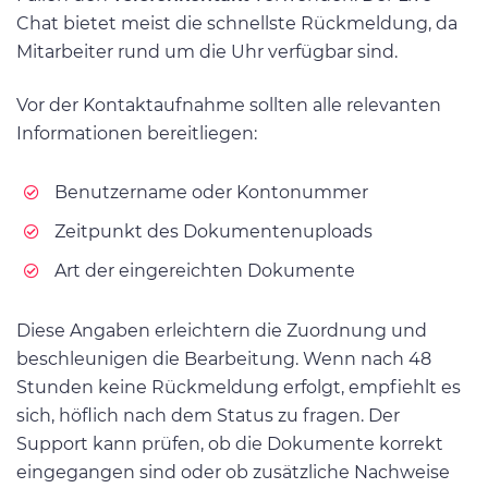
Chat bietet meist die schnellste Rückmeldung, da
Mitarbeiter rund um die Uhr verfügbar sind.
Vor der Kontaktaufnahme sollten alle relevanten
Informationen bereitliegen:
Benutzername oder Kontonummer
Zeitpunkt des Dokumentenuploads
Art der eingereichten Dokumente
Diese Angaben erleichtern die Zuordnung und
beschleunigen die Bearbeitung. Wenn nach 48
Stunden keine Rückmeldung erfolgt, empfiehlt es
sich, höflich nach dem Status zu fragen. Der
Support kann prüfen, ob die Dokumente korrekt
eingegangen sind oder ob zusätzliche Nachweise