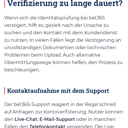
Verifizierung zu lange dauert?
Wenn sich die Identitätsprüfung bei bet365
verzögert, hilft es, gezielt nach der Ursache zu
suchen und den Kontakt mit dem Kundendienst
zu nutzen. In vielen Fällen liegt die Verzögerung an
unvollständigen Dokumenten oder technischen
Problemen beim Upload. Auch alternative
Übermittlungswege können helfen, den Prozess zu
beschleunigen.
Kontaktaufnahme mit dem Support
Der bet365-Support reagiert in der Regel schnell
auf Anfragen zur Kontoverifizierung. Nutzer können
den
Live-Chat
,
E-Mail-Support
oder in manchen
Fällen den
Telefonkontakt
verwenden. Der Live-