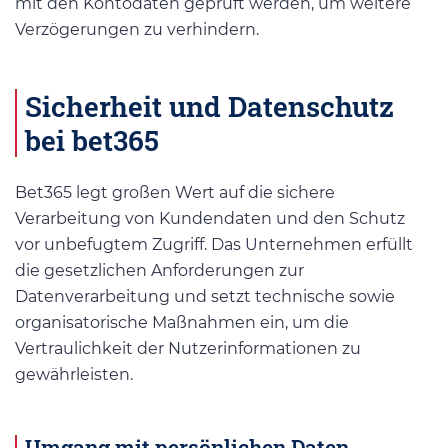
mit den Kontodaten geprüft werden, um weitere
Verzögerungen zu verhindern.
Sicherheit und Datenschutz
bei bet365
Bet365 legt großen Wert auf die sichere
Verarbeitung von Kundendaten und den Schutz
vor unbefugtem Zugriff. Das Unternehmen erfüllt
die gesetzlichen Anforderungen zur
Datenverarbeitung und setzt technische sowie
organisatorische Maßnahmen ein, um die
Vertraulichkeit der Nutzerinformationen zu
gewährleisten.
Umgang mit persönlichen Daten