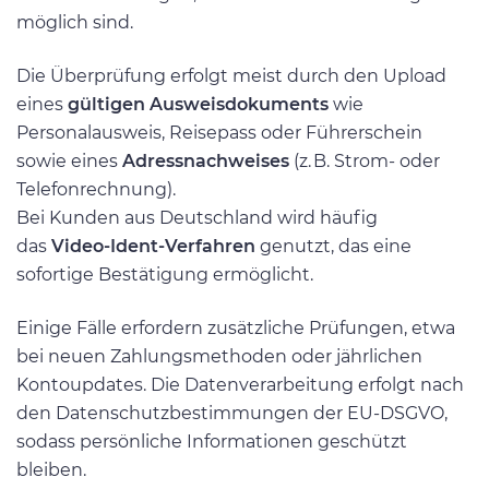
möglich sind.
Die Überprüfung erfolgt meist durch den Upload
eines
gültigen Ausweisdokuments
wie
Personalausweis, Reisepass oder Führerschein
sowie eines
Adressnachweises
(z. B. Strom- oder
Telefonrechnung).
Bei Kunden aus Deutschland wird häufig
das
Video-Ident-Verfahren
genutzt, das eine
sofortige Bestätigung ermöglicht.
Einige Fälle erfordern zusätzliche Prüfungen, etwa
bei neuen Zahlungsmethoden oder jährlichen
Kontoupdates. Die Datenverarbeitung erfolgt nach
den Datenschutzbestimmungen der EU-DSGVO,
sodass persönliche Informationen geschützt
bleiben.