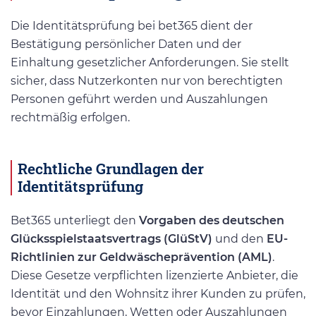
Die Identitätsprüfung bei bet365 dient der
Bestätigung persönlicher Daten und der
Einhaltung gesetzlicher Anforderungen. Sie stellt
sicher, dass Nutzerkonten nur von berechtigten
Personen geführt werden und Auszahlungen
rechtmäßig erfolgen.
Rechtliche Grundlagen der
Identitätsprüfung
Bet365 unterliegt den
Vorgaben des deutschen
Glücksspielstaatsvertrags (GlüStV)
und den
EU-
Richtlinien zur Geldwäscheprävention (AML)
.
Diese Gesetze verpflichten lizenzierte Anbieter, die
Identität und den Wohnsitz ihrer Kunden zu prüfen,
bevor Einzahlungen, Wetten oder Auszahlungen