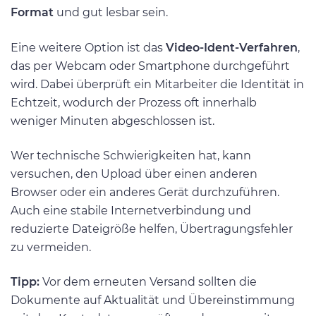
Format
und gut lesbar sein.
Eine weitere Option ist das
Video-Ident-Verfahren
,
das per Webcam oder Smartphone durchgeführt
wird. Dabei überprüft ein Mitarbeiter die Identität in
Echtzeit, wodurch der Prozess oft innerhalb
weniger Minuten abgeschlossen ist.
Wer technische Schwierigkeiten hat, kann
versuchen, den Upload über einen anderen
Browser oder ein anderes Gerät durchzuführen.
Auch eine stabile Internetverbindung und
reduzierte Dateigröße helfen, Übertragungsfehler
zu vermeiden.
Tipp:
Vor dem erneuten Versand sollten die
Dokumente auf Aktualität und Übereinstimmung