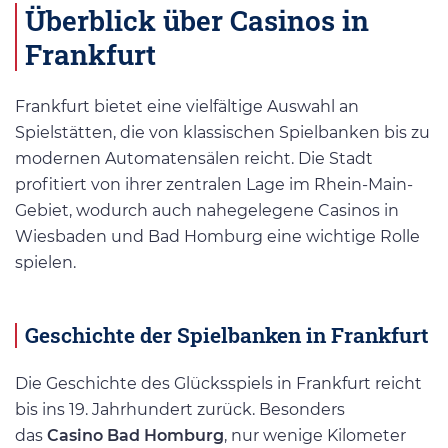
Überblick über Casinos in
Frankfurt
Frankfurt bietet eine vielfältige Auswahl an
Spielstätten, die von klassischen Spielbanken bis zu
modernen Automatensälen reicht. Die Stadt
profitiert von ihrer zentralen Lage im Rhein-Main-
Gebiet, wodurch auch nahegelegene Casinos in
Wiesbaden und Bad Homburg eine wichtige Rolle
spielen.
Geschichte der Spielbanken in Frankfurt
Die Geschichte des Glücksspiels in Frankfurt reicht
bis ins 19. Jahrhundert zurück. Besonders
das
Casino Bad Homburg
, nur wenige Kilometer