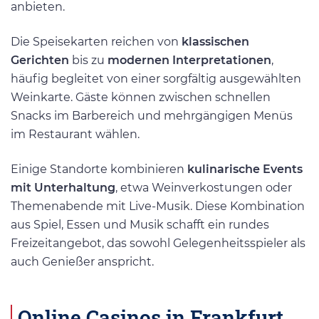
anbieten.
Die Speisekarten reichen von
klassischen
Gerichten
bis zu
modernen Interpretationen
,
häufig begleitet von einer sorgfältig ausgewählten
Weinkarte. Gäste können zwischen schnellen
Snacks im Barbereich und mehrgängigen Menüs
im Restaurant wählen.
Einige Standorte kombinieren
kulinarische Events
mit Unterhaltung
, etwa Weinverkostungen oder
Themenabende mit Live-Musik. Diese Kombination
aus Spiel, Essen und Musik schafft ein rundes
Freizeitangebot, das sowohl Gelegenheitsspieler als
auch Genießer anspricht.
Online Casinos in Frankfurt