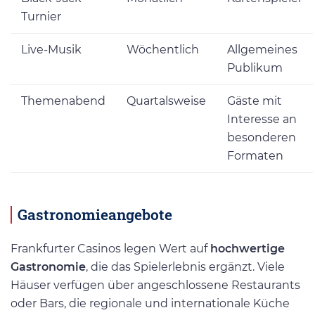
Turnier
Live-Musik
Wöchentlich
Allgemeines
Publikum
Themenabend
Quartalsweise
Gäste mit
Interesse an
besonderen
Formaten
Gastronomieangebote
Frankfurter Casinos legen Wert auf
hochwertige
Gastronomie
, die das Spielerlebnis ergänzt. Viele
Häuser verfügen über angeschlossene Restaurants
oder Bars, die regionale und internationale Küche