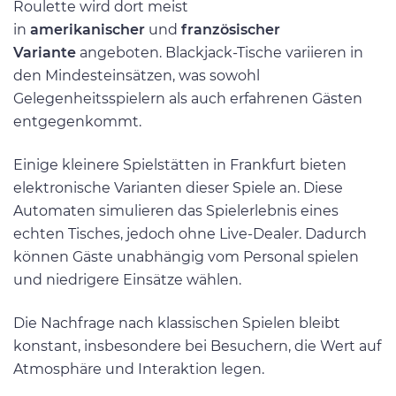
Roulette wird dort meist
in
amerikanischer
und
französischer
Variante
angeboten. Blackjack-Tische variieren in
den Mindesteinsätzen, was sowohl
Gelegenheitsspielern als auch erfahrenen Gästen
entgegenkommt.
Einige kleinere Spielstätten in Frankfurt bieten
elektronische Varianten dieser Spiele an. Diese
Automaten simulieren das Spielerlebnis eines
echten Tisches, jedoch ohne Live-Dealer. Dadurch
können Gäste unabhängig vom Personal spielen
und niedrigere Einsätze wählen.
Die Nachfrage nach klassischen Spielen bleibt
konstant, insbesondere bei Besuchern, die Wert auf
Atmosphäre und Interaktion legen.