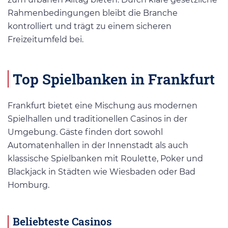
Rahmenbedingungen bleibt die Branche
kontrolliert und trägt zu einem sicheren
Freizeitumfeld bei.
Top Spielbanken in Frankfurt
Frankfurt bietet eine Mischung aus modernen
Spielhallen und traditionellen Casinos in der
Umgebung. Gäste finden dort sowohl
Automatenhallen in der Innenstadt als auch
klassische Spielbanken mit Roulette, Poker und
Blackjack in Städten wie Wiesbaden oder Bad
Homburg.
Beliebteste Casinos