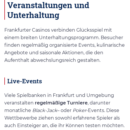
Veranstaltungen und
Unterhaltung
Frankfurter Casinos verbinden Glücksspiel mit
einem breiten Unterhaltungsprogramm. Besucher
finden regelmäßig organisierte Events, kulinarische
Angebote und saisonale Aktionen, die den
Aufenthalt abwechslungsreich gestalten.
Live-Events
Viele Spielbanken in Frankfurt und Umgebung
veranstalten
regelmäßige Turniere
, darunter
monatliche
Black-Jack
– oder
Poker
-Events. Diese
Wettbewerbe ziehen sowohl erfahrene Spieler als
auch Einsteiger an, die ihr Können testen möchten.