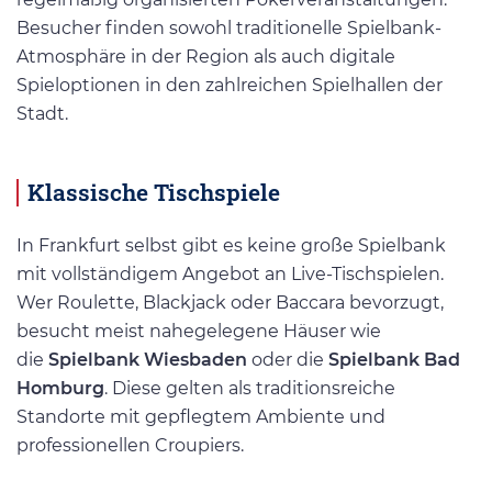
Besucher finden sowohl traditionelle Spielbank-
Atmosphäre in der Region als auch digitale
Spieloptionen in den zahlreichen Spielhallen der
Stadt.
Klassische Tischspiele
In Frankfurt selbst gibt es keine große Spielbank
mit vollständigem Angebot an Live-Tischspielen.
Wer Roulette, Blackjack oder Baccara bevorzugt,
besucht meist nahegelegene Häuser wie
die
Spielbank Wiesbaden
oder die
Spielbank Bad
Homburg
. Diese gelten als traditionsreiche
Standorte mit gepflegtem Ambiente und
professionellen Croupiers.