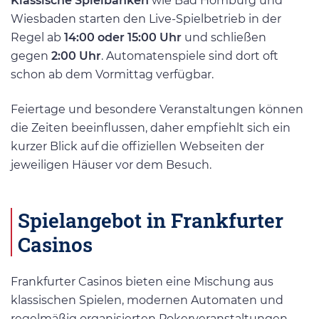
Klassische Spielbanken
wie Bad Homburg und
Wiesbaden starten den Live-Spielbetrieb in der
Regel ab
14:00 oder 15:00 Uhr
und schließen
gegen
2:00 Uhr
. Automatenspiele sind dort oft
schon ab dem Vormittag verfügbar.
Feiertage und besondere Veranstaltungen können
die Zeiten beeinflussen, daher empfiehlt sich ein
kurzer Blick auf die offiziellen Webseiten der
jeweiligen Häuser vor dem Besuch.
Spielangebot in Frankfurter
Casinos
Frankfurter Casinos bieten eine Mischung aus
klassischen Spielen, modernen Automaten und
regelmäßig organisierten Pokerveranstaltungen.