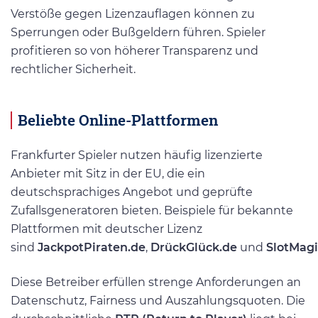
Verstöße gegen Lizenzauflagen können zu
Sperrungen oder Bußgeldern führen. Spieler
profitieren so von höherer Transparenz und
rechtlicher Sicherheit.
Beliebte Online-Plattformen
Frankfurter Spieler nutzen häufig lizenzierte
Anbieter mit Sitz in der EU, die ein
deutschsprachiges Angebot und geprüfte
Zufallsgeneratoren bieten. Beispiele für bekannte
Plattformen mit deutscher Lizenz
sind
JackpotPiraten.de
,
DrückGlück.de
und
SlotMagi
Diese Betreiber erfüllen strenge Anforderungen an
Datenschutz, Fairness und Auszahlungsquoten. Die