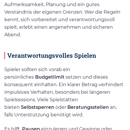
Aufmerksamkeit, Planung und ein gutes
Verständnis der eigenen Grenzen. Wer die Regeln
kennt, sich vorbereitet und verantwortungsvoll
spielt, erlebt einen angenehmen und sicheren
Abend.
Verantwortungsvolles Spielen
Spieler sollten sich vorab ein
persönliches
Budgetlimit
setzen und dieses
konsequent einhalten. Ein klarer Betrag verhindert
impulsives Verhalten, besonders bei längeren
Spielsessions. Viele Spielstätten
bieten
Selbstsperren
oder
Beratungsstellen
an,
falls Unterstützung benötigt wird.
Es hilft,
Pausen
einzulegen und Gewinne oder