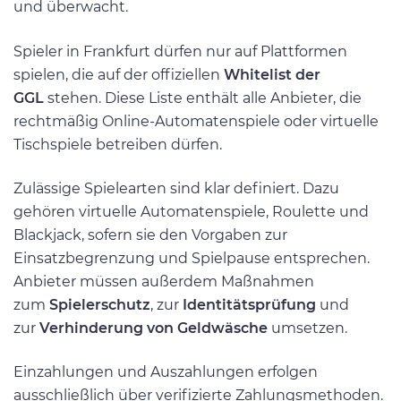
und überwacht.
Spieler in Frankfurt dürfen nur auf Plattformen
spielen, die auf der offiziellen
Whitelist der
GGL
stehen. Diese Liste enthält alle Anbieter, die
rechtmäßig Online-Automatenspiele oder virtuelle
Tischspiele betreiben dürfen.
Zulässige Spielearten sind klar definiert. Dazu
gehören virtuelle Automatenspiele, Roulette und
Blackjack, sofern sie den Vorgaben zur
Einsatzbegrenzung und Spielpause entsprechen.
Anbieter müssen außerdem Maßnahmen
zum
Spielerschutz
, zur
Identitätsprüfung
und
zur
Verhinderung von Geldwäsche
umsetzen.
Einzahlungen und Auszahlungen erfolgen
ausschließlich über verifizierte Zahlungsmethoden.