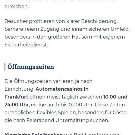
erreichen.
Besucher profitieren von klarer Beschilderung,
barrierefreiem Zugang und einem sicheren Umfeld,
besonders in den größeren Häusern mit eigenem
Sicherheitsdienst.
Öffnungszeiten
Die Öffnungszeiten variieren je nach
Einrichtung.
Automatencasinos in
Frankfurt
öffnen meist täglich zwischen
10:00 und
24:00 Uhr
, einige auch bis 02:00 Uhr. Diese Zeiten
ermöglichen flexibles Spielen, besonders für Gäste,
die nach Feierabend Unterhaltung suchen.