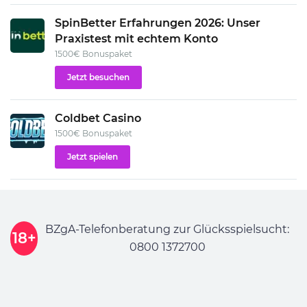
SpinBetter Erfahrungen 2026: Unser
Praxistest mit echtem Konto
1500€ Bonuspaket
Jetzt besuchen
Coldbet Casino
1500€ Bonuspaket
Jetzt spielen
BZgA-Telefonberatung zur Glücksspielsucht:
18+
0800 1372700