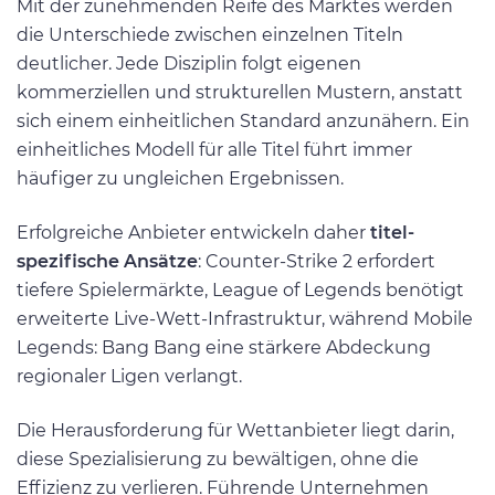
Mit der zunehmenden Reife des Marktes werden
die Unterschiede zwischen einzelnen Titeln
deutlicher. Jede Disziplin folgt eigenen
kommerziellen und strukturellen Mustern, anstatt
sich einem einheitlichen Standard anzunähern. Ein
einheitliches Modell für alle Titel führt immer
häufiger zu ungleichen Ergebnissen.
Erfolgreiche Anbieter entwickeln daher
titel-
spezifische Ansätze
: Counter-Strike 2 erfordert
tiefere Spielermärkte, League of Legends benötigt
erweiterte Live-Wett-Infrastruktur, während Mobile
Legends: Bang Bang eine stärkere Abdeckung
regionaler Ligen verlangt.
Die Herausforderung für Wettanbieter liegt darin,
diese Spezialisierung zu bewältigen, ohne die
Effizienz zu verlieren. Führende Unternehmen