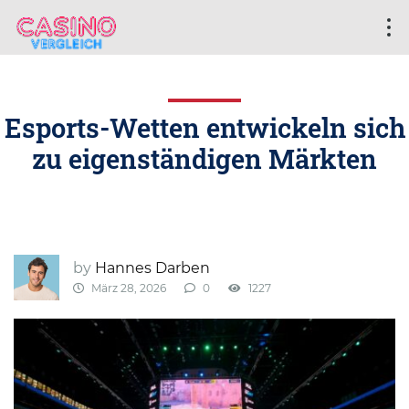
Esports-Wetten entwickeln sich
zu eigenständigen Märkten
by
Hannes Darben
März 28, 2026
0
1227