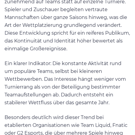
zunehmend auf Teams statt auf einzelne Turniere.
Spieler und Zuschauer begleiten vertraute
Mannschaften über ganze Saisons hinweg, was die
Art der Wettplatzierung grundlegend verändert.
Diese Entwicklung spricht für ein reiferes Publikum,
das Kontinuität und Identität höher bewertet als
einmalige Großereignisse.
Ein klarer Indikator: Die konstante Aktivität rund
um populäre Teams, selbst bei kleineren
Wettbewerben. Das Interesse hängt weniger vom
Turnierrang als von der Beteiligung bestimmter
Teamaufstellungen ab. Dadurch entsteht ein
stabilerer Wettfluss über das gesamte Jahr.
Besonders deutlich wird dieser Trend bei
etablierten Organisationen wie Team Liquid, Fnatic
oder G2 Esports, die über mehrere Spiele hinweg