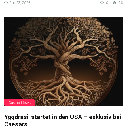
Juli 23, 2026
0
36
Casino News
Yggdrasil startet in den USA – exklusiv bei
Caesars