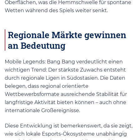
Oberflächen, was die Hemmschwelle für spontane
Wetten während des Spiels weiter senkt.
Regionale Märkte gewinnen
an Bedeutung
Mobile Legends: Bang Bang verdeutlicht einen
wichtigen Trend: Der stärkste Zuwachs entsteht
durch regionale Ligen in Südostasien. Die Daten
belegen, dass regional orientierte
Wettbewerbsformate ausreichende Stabilität für
langfristige Aktivität bieten können – auch ohne
internationale Großereignisse.
Diese Entwicklung ist bemerkenswert, da sie zeigt,
wie sich lokale Esports-Ökosysteme unabhängig