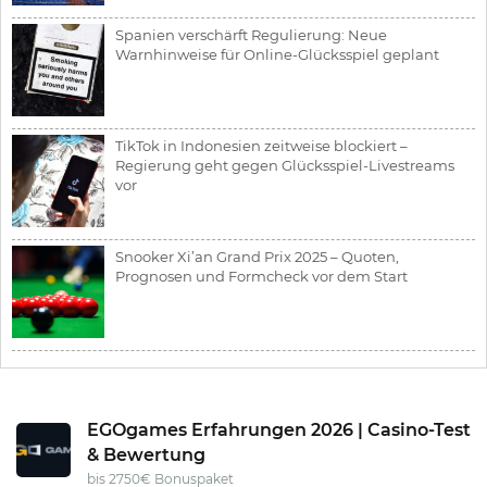
Spanien verschärft Regulierung: Neue
Warnhinweise für Online-Glücksspiel geplant
TikTok in Indonesien zeitweise blockiert –
Regierung geht gegen Glücksspiel-Livestreams
vor
Snooker Xi’an Grand Prix 2025 – Quoten,
Prognosen und Formcheck vor dem Start
EGOgames Erfahrungen 2026 | Casino-Test
& Bewertung
bis 2750€ Bonuspaket