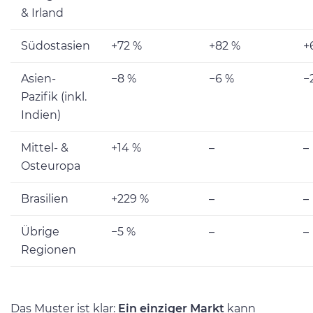
& Irland
Südostasien
+72 %
+82 %
+
Asien-
−8 %
−6 %
−
Pazifik (inkl.
Indien)
Mittel- &
+14 %
–
–
Osteuropa
Brasilien
+229 %
–
–
Übrige
−5 %
–
–
Regionen
Das Muster ist klar:
Ein einziger Markt
kann