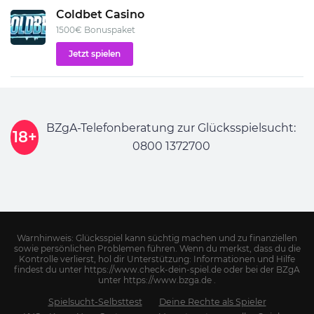
Coldbet Casino
1500€ Bonuspaket
Jetzt spielen
BZgA-Telefonberatung zur Glücksspielsucht:
18+
0800 1372700
Warnhinweis: Glücksspiel kann süchtig machen und zu finanziellen
sowie persönlichen Problemen führen. Wenn du merkst, dass du die
Kontrolle verlierst, hol dir Unterstützung: Informationen und Hilfe
findest du unter https://www.check-dein-spiel.de oder bei der BZgA
unter https://www.bzga.de .
Spielsucht-Selbsttest
Deine Rechte als Spieler