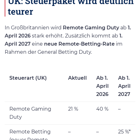
UK: Steuerpaket wird deutlich
teurer
In Großbritannien wird
Remote Gaming Duty
ab
1.
April 2026
stark erhöht. Zusätzlich kommt ab
1.
April 2027
eine
neue Remote-Betting-Rate
im
Rahmen der General Betting Duty.
Steuerart (UK)
Aktuell
Ab 1.
Ab 1.
April
April
2026
2027
Remote Gaming
21 %
40 %
–
Duty
Remote Betting
–
–
25 %*
(neuer Remote-