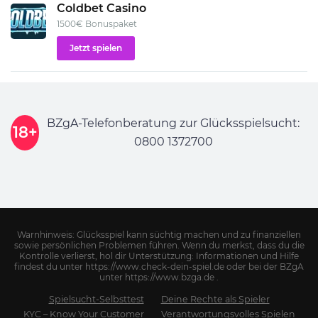
Coldbet Casino
1500€ Bonuspaket
Jetzt spielen
BZgA-Telefonberatung zur Glücksspielsucht:
18+
0800 1372700
Warnhinweis: Glücksspiel kann süchtig machen und zu finanziellen
sowie persönlichen Problemen führen. Wenn du merkst, dass du die
Kontrolle verlierst, hol dir Unterstützung: Informationen und Hilfe
findest du unter https://www.check-dein-spiel.de oder bei der BZgA
unter https://www.bzga.de .
Spielsucht-Selbsttest
Deine Rechte als Spieler
KYC – Know Your Customer
Verantwortungsvolles Spielen