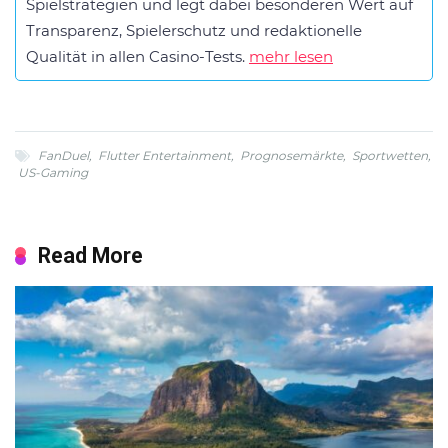
Spielstrategien und legt dabei besonderen Wert auf
Transparenz, Spielerschutz und redaktionelle
Qualität in allen Casino-Tests.
mehr lesen
FanDuel
,
Flutter Entertainment
,
Prognosemärkte
,
Sportwetten
,
US-Gaming
Read More