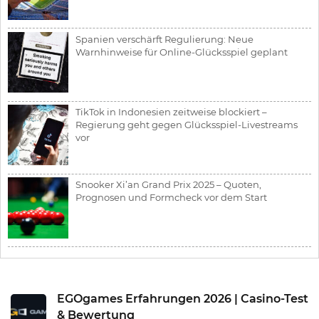
Spanien verschärft Regulierung: Neue
Warnhinweise für Online-Glücksspiel geplant
TikTok in Indonesien zeitweise blockiert –
Regierung geht gegen Glücksspiel-Livestreams
vor
Snooker Xi’an Grand Prix 2025 – Quoten,
Prognosen und Formcheck vor dem Start
EGOgames Erfahrungen 2026 | Casino-Test
& Bewertung