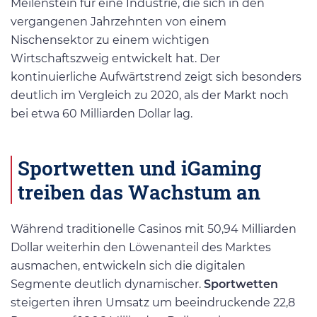
Meilenstein für eine Industrie, die sich in den
vergangenen Jahrzehnten von einem
Nischensektor zu einem wichtigen
Wirtschaftszweig entwickelt hat. Der
kontinuierliche Aufwärtstrend zeigt sich besonders
deutlich im Vergleich zu 2020, als der Markt noch
bei etwa 60 Milliarden Dollar lag.
Sportwetten und iGaming
treiben das Wachstum an
Während traditionelle Casinos mit 50,94 Milliarden
Dollar weiterhin den Löwenanteil des Marktes
ausmachen, entwickeln sich die digitalen
Segmente deutlich dynamischer.
Sportwetten
steigerten ihren Umsatz um beeindruckende 22,8