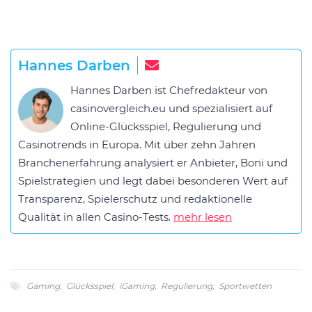
Hannes Darben
Hannes Darben ist Chefredakteur von
casinovergleich.eu und spezialisiert auf
Online-Glücksspiel, Regulierung und
Casinotrends in Europa. Mit über zehn Jahren
Branchenerfahrung analysiert er Anbieter, Boni und
Spielstrategien und legt dabei besonderen Wert auf
Transparenz, Spielerschutz und redaktionelle
Qualität in allen Casino-Tests.
mehr lesen
Gaming
,
Glücksspiel
,
iGaming
,
Regulierung
,
Sportwetten