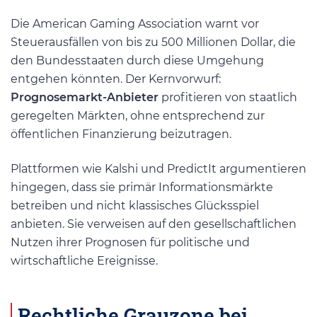
Die American Gaming Association warnt vor
Steuerausfällen von bis zu 500 Millionen Dollar, die
den Bundesstaaten durch diese Umgehung
entgehen könnten. Der Kernvorwurf:
Prognosemarkt-Anbieter
profitieren von staatlich
geregelten Märkten, ohne entsprechend zur
öffentlichen Finanzierung beizutragen.
Plattformen wie Kalshi und PredictIt argumentieren
hingegen, dass sie primär Informationsmärkte
betreiben und nicht klassisches Glücksspiel
anbieten. Sie verweisen auf den gesellschaftlichen
Nutzen ihrer Prognosen für politische und
wirtschaftliche Ereignisse.
Rechtliche Grauzone bei