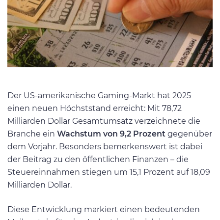
Der US-amerikanische Gaming-Markt hat 2025
einen neuen Höchststand erreicht: Mit 78,72
Milliarden Dollar Gesamtumsatz verzeichnete die
Branche ein
Wachstum von 9,2 Prozent
gegenüber
dem Vorjahr. Besonders bemerkenswert ist dabei
der Beitrag zu den öffentlichen Finanzen – die
Steuereinnahmen stiegen um 15,1 Prozent auf 18,09
Milliarden Dollar.
Diese Entwicklung markiert einen bedeutenden