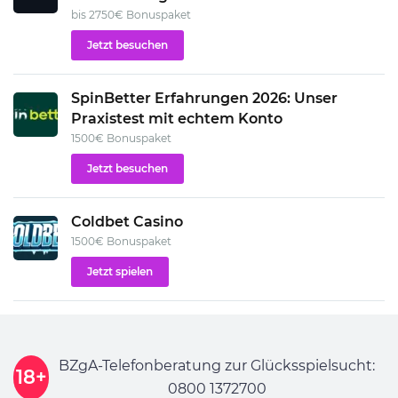
bis 2750€ Bonuspaket
Jetzt besuchen
SpinBetter Erfahrungen 2026: Unser
Praxistest mit echtem Konto
1500€ Bonuspaket
Jetzt besuchen
Coldbet Casino
1500€ Bonuspaket
Jetzt spielen
BZgA-Telefonberatung zur Glücksspielsucht:
18+
0800 1372700