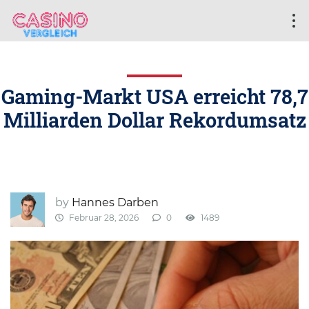
Gaming-Markt USA erreicht 78,7
Milliarden Dollar Rekordumsatz
by
Hannes Darben
Februar 28, 2026
0
1489