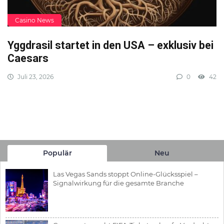
Casino News
Yggdrasil startet in den USA – exklusiv bei
Caesars
Juli 23, 2026
0
42
Populär
Neu
Las Vegas Sands stoppt Online-Glücksspiel –
Signalwirkung für die gesamte Branche