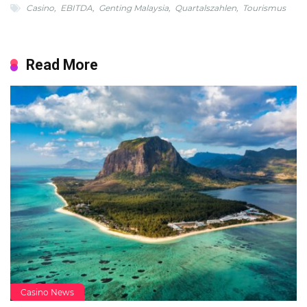
Casino
,
EBITDA
,
Genting Malaysia
,
Quartalszahlen
,
Tourismus
Read More
Casino News