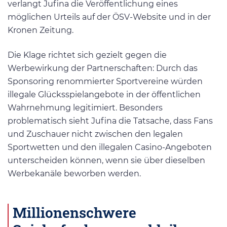
verlangt Jufina die Veröffentlichung eines
möglichen Urteils auf der ÖSV-Website und in der
Kronen Zeitung.
Die Klage richtet sich gezielt gegen die
Werbewirkung der Partnerschaften: Durch das
Sponsoring renommierter Sportvereine würden
illegale Glücksspielangebote in der öffentlichen
Wahrnehmung legitimiert. Besonders
problematisch sieht Jufina die Tatsache, dass Fans
und Zuschauer nicht zwischen den legalen
Sportwetten und den illegalen Casino-Angeboten
unterscheiden können, wenn sie über dieselben
Werbekanäle beworben werden.
Millionenschwere