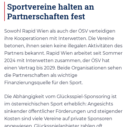
Sportvereine halten an
Partnerschaften fest
Sowohl Rapid Wien als auch der ÖSV verteidigen
ihre Kooperationen mit Interwetten. Die Vereine
betonen, ihnen seien keine illegalen Aktivitäten des
Partners bekannt. Rapid Wien arbeitet seit Sommer
2024 mit Interwetten zusammen, der ÖSV hat
einen Vertrag bis 2029. Beide Organisationen sehen
die Partnerschaften als wichtige
Finanzierungsquelle für den Sport.
Die Abhängigkeit vom Glücksspiel-Sponsoring ist
im österreichischen Sport erheblich: Angesichts
sinkender öffentlicher Förderungen und steigender
Kosten sind viele Vereine auf private Sponsoren
angewiesen. Glücksspielanbieter zahlen oft