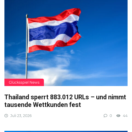
Glücksspiel News
Thailand sperrt 883.012 URLs – und nimmt
tausende Wettkunden fest
Juli 23, 2026
0
44