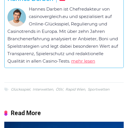
Hannes Darben ist Chefredakteur von
casinovergleich.eu und spezialisiert auf
Online-Glücksspiel, Regulierung und
Casinotrends in Europa. Mit über zehn Jahren
Branchenerfahrung analysiert er Anbieter, Boni und
Spielstrategien und legt dabei besonderen Wert auf
Transparenz, Spielerschutz und redaktionelle
Qualität in allen Casino-Tests.
mehr lesen
Glücksspiel
,
Interwetten
,
ÖSV
,
Rapid Wien
,
Sportwetten
Read More