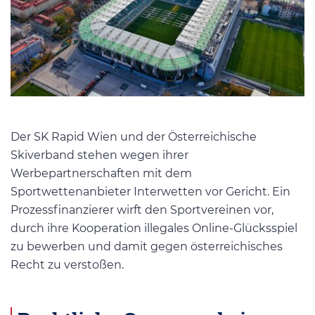
Der SK Rapid Wien und der Österreichische
Skiverband stehen wegen ihrer
Werbepartnerschaften mit dem
Sportwettenanbieter Interwetten vor Gericht. Ein
Prozessfinanzierer wirft den Sportvereinen vor,
durch ihre Kooperation illegales Online-Glücksspiel
zu bewerben und damit gegen österreichisches
Recht zu verstoßen.