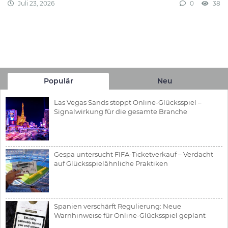
Juli 23, 2026
0
38
Populär
Neu
Las Vegas Sands stoppt Online-Glücksspiel –
Signalwirkung für die gesamte Branche
Gespa untersucht FIFA-Ticketverkauf – Verdacht
auf Glücksspielähnliche Praktiken
Spanien verschärft Regulierung: Neue
Warnhinweise für Online-Glücksspiel geplant