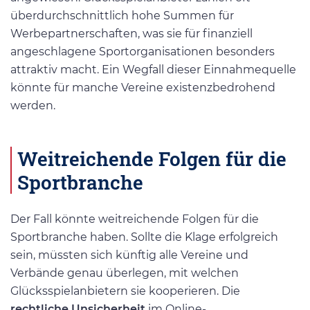
überdurchschnittlich hohe Summen für
Werbepartnerschaften, was sie für finanziell
angeschlagene Sportorganisationen besonders
attraktiv macht. Ein Wegfall dieser Einnahmequelle
könnte für manche Vereine existenzbedrohend
werden.
Weitreichende Folgen für die
Sportbranche
Der Fall könnte weitreichende Folgen für die
Sportbranche haben. Sollte die Klage erfolgreich
sein, müssten sich künftig alle Vereine und
Verbände genau überlegen, mit welchen
Glücksspielanbietern sie kooperieren. Die
rechtliche Unsicherheit
im Online-