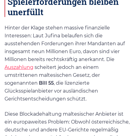
Spielerforderungen bleiben
unerfüllt
Hinter der Klage stehen massive finanzielle
Interessen: Laut Jufina belaufen sich die
ausstehenden Forderungen ihrer Mandanten auf
insgesamt neun Millionen Euro, davon sind vier
Millionen bereits rechtskräftig anerkannt. Die
Auszahlung
scheitert jedoch an einem
umstrittenen maltesischen Gesetz, der
sogenannten
Bill 55
, die lizenzierte
Glücksspielanbieter vor ausländischen
Gerichtsentscheidungen schützt.
Diese Blockadehaltung maltesischer Anbieter ist
ein europaweites Problem: Obwohl österreichische,
deutsche und andere EU-Gerichte regelmäßig