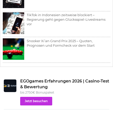
TikTok in Indonesien zeitweise blockiert –
Regierung geht gegen Glücksspiel-Livestreams
vor
Snooker Xi’an Grand Prix 2025 – Quoten,
Prognosen und Formcheck vor dem Start
EGOgames Erfahrungen 2026 | Casino-Test
& Bewertung
bis 2750€ Bonuspaket
Jetzt besuchen