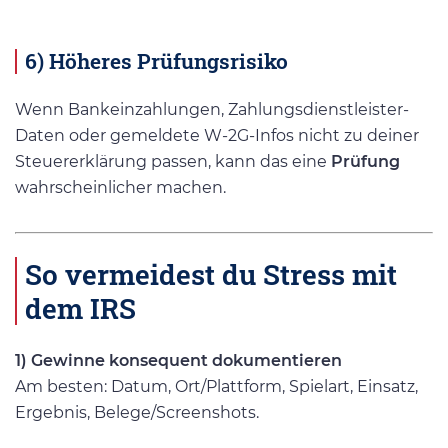
6) Höheres Prüfungsrisiko
Wenn Bankeinzahlungen, Zahlungsdienstleister-
Daten oder gemeldete W-2G-Infos nicht zu deiner
Steuererklärung passen, kann das eine
Prüfung
wahrscheinlicher machen.
So vermeidest du Stress mit
dem IRS
1) Gewinne konsequent dokumentieren
Am besten: Datum, Ort/Plattform, Spielart, Einsatz,
Ergebnis, Belege/Screenshots.