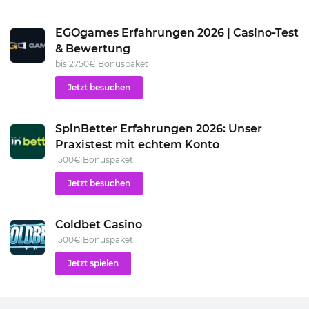
EGOgames Erfahrungen 2026 | Casino-Test
& Bewertung
bis 2750€ Bonuspaket
Jetzt besuchen
SpinBetter Erfahrungen 2026: Unser
Praxistest mit echtem Konto
1500€ Bonuspaket
Jetzt besuchen
Coldbet Casino
1500€ Bonuspaket
Jetzt spielen