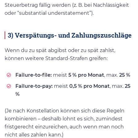
Steuerbetrag fällig werden (z. B. bei Nachlässigkeit
oder “substantial understatement”).
3) Verspätungs- und Zahlungszuschläge
Wenn du zu spät abgibst oder zu spät zahlst,
können weitere Standard-Strafen greifen:
Failure-to-file:
meist
5 % pro Monat
, max.
25 %
Failure-to-pay:
meist
0,5 % pro Monat
, max.
25
%
(Je nach Konstellation können sich diese Regeln
kombinieren – deshalb lohnt es sich, zumindest
fristgerecht einzureichen, auch wenn man noch
nicht alles zahlen kann.)