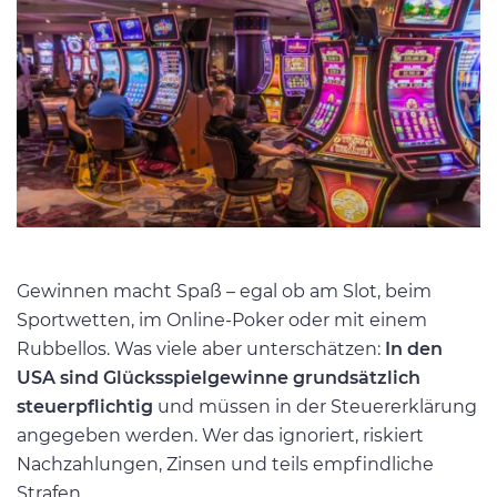
Gewinnen macht Spaß – egal ob am Slot, beim
Sportwetten, im Online-Poker oder mit einem
Rubbellos. Was viele aber unterschätzen:
In den
USA sind Glücksspielgewinne grundsätzlich
steuerpflichtig
und müssen in der Steuererklärung
angegeben werden. Wer das ignoriert, riskiert
Nachzahlungen, Zinsen und teils empfindliche
Strafen.