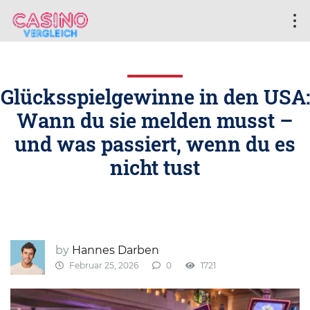
Glücksspielgewinne in den USA:
Wann du sie melden musst –
und was passiert, wenn du es
nicht tust
by
Hannes Darben
Februar 25, 2026
0
1721