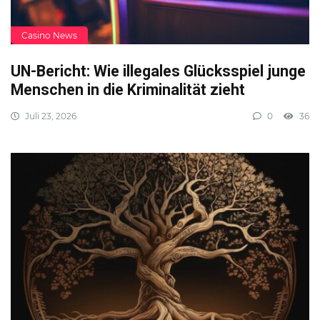
Casino News
UN-Bericht: Wie illegales Glücksspiel junge
Menschen in die Kriminalität zieht
Juli 23, 2026
0
36