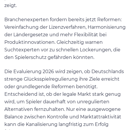
zeigt.
Branchenexperten fordern bereits jetzt Reformen:
Vereinfachung der Lizenzverfahren, Harmonisierung
der Ländergesetze und mehr Flexibilität bei
Produktinnovationen. Gleichzeitig warnen
Suchtexperten vor zu schnellen Lockerungen, die
den Spielerschutz gefährden könnten.
Die Evaluierung 2026 wird zeigen, ob Deutschlands
strenge Glücksspielregulierung ihre Ziele erreicht
oder grundlegende Reformen benötigt.
Entscheidend ist, ob der legale Markt stark genug
wird, um Spieler dauerhaft von unregulierten
Alternativen fernzuhalten. Nur eine ausgewogene
Balance zwischen Kontrolle und Marktattraktivität
kann die Kanalisierung langfristig zum Erfolg