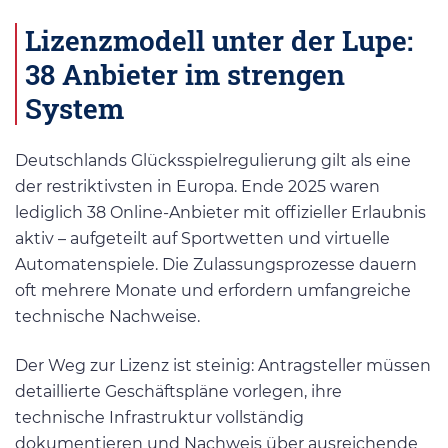
Lizenzmodell unter der Lupe:
38 Anbieter im strengen
System
Deutschlands Glücksspielregulierung gilt als eine
der restriktivsten in Europa. Ende 2025 waren
lediglich 38 Online-Anbieter mit offizieller Erlaubnis
aktiv – aufgeteilt auf Sportwetten und virtuelle
Automatenspiele. Die Zulassungsprozesse dauern
oft mehrere Monate und erfordern umfangreiche
technische Nachweise.
Der Weg zur Lizenz ist steinig: Antragsteller müssen
detaillierte Geschäftspläne vorlegen, ihre
technische Infrastruktur vollständig
dokumentieren und Nachweis über ausreichende