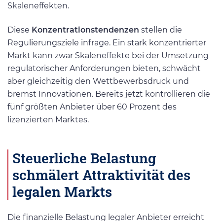
Skaleneffekten.
Diese
Konzentrationstendenzen
stellen die
Regulierungsziele infrage. Ein stark konzentrierter
Markt kann zwar Skaleneffekte bei der Umsetzung
regulatorischer Anforderungen bieten, schwächt
aber gleichzeitig den Wettbewerbsdruck und
bremst Innovationen. Bereits jetzt kontrollieren die
fünf größten Anbieter über 60 Prozent des
lizenzierten Marktes.
Steuerliche Belastung
schmälert Attraktivität des
legalen Markts
Die finanzielle Belastung legaler Anbieter erreicht