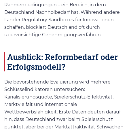
Rahmenbedingungen – ein Bereich, in dem
Deutschland Nachholbedarf hat. Während andere
Länder Regulatory Sandboxes für Innovationen
schaffen, blockiert Deutschland oft durch
übervorsichtige Genehmigungsverfahren.
Ausblick: Reformbedarf oder
Erfolgsmodell?
Die bevorstehende Evaluierung wird mehrere
Schlüsselindikatoren untersuchen:
Kanalisierungsquote, Spielerschutz-Effektivität,
Marktvielfalt und internationale
Wettbewerbsfähigkeit. Erste Daten deuten darauf
hin, dass Deutschland zwar beim Spielerschutz
punktet, aber bei der Marktattraktivität Schwächen