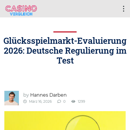
Glücksspielmarkt-Evaluierung
2026: Deutsche Regulierung im
Test
by
Hannes Darben
März 16, 2026
0
1299