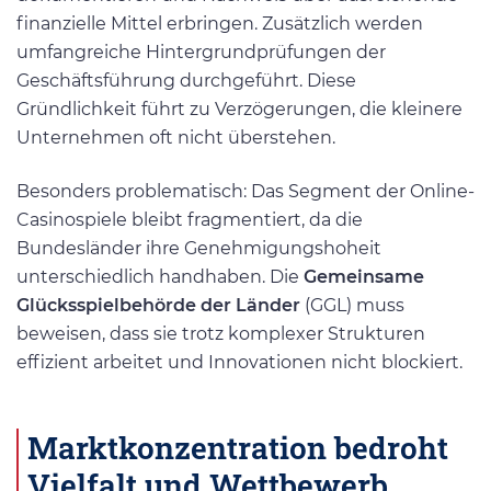
finanzielle Mittel erbringen. Zusätzlich werden
umfangreiche Hintergrundprüfungen der
Geschäftsführung durchgeführt. Diese
Gründlichkeit führt zu Verzögerungen, die kleinere
Unternehmen oft nicht überstehen.
Besonders problematisch: Das Segment der Online-
Casinospiele bleibt fragmentiert, da die
Bundesländer ihre Genehmigungshoheit
unterschiedlich handhaben. Die
Gemeinsame
Glücksspielbehörde der Länder
(GGL) muss
beweisen, dass sie trotz komplexer Strukturen
effizient arbeitet und Innovationen nicht blockiert.
Marktkonzentration bedroht
Vielfalt und Wettbewerb