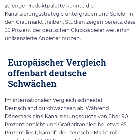
zu enge Produktpalette könnte die
Kanalisierungsstrategie untergraben und Spieler in
den Graumarkt treiben. Studien zeigen bereits, dass
35 Prozent der deutschen Glücksspieler weiterhin
unlizenzierte Anbieter nutzen.
Europäischer Vergleich
offenbart deutsche
Schwächen
Im internationalen Vergleich schneidet
Deutschland durchwachsen ab. Während
Dänemark eine Kanalisierungsquote von über 90
Prozent erreicht und Großbritannien bei etwa 85
Prozent liegt, kämpft der deutsche Markt mit