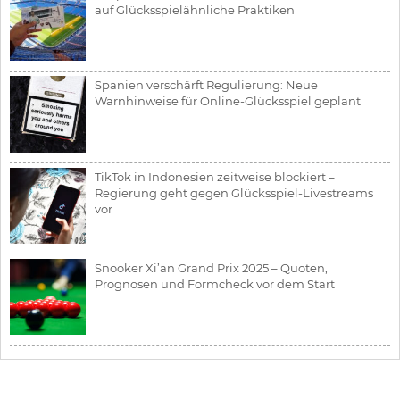
auf Glücksspielähnliche Praktiken
Spanien verschärft Regulierung: Neue
Warnhinweise für Online-Glücksspiel geplant
TikTok in Indonesien zeitweise blockiert –
Regierung geht gegen Glücksspiel-Livestreams
vor
Snooker Xi’an Grand Prix 2025 – Quoten,
Prognosen und Formcheck vor dem Start