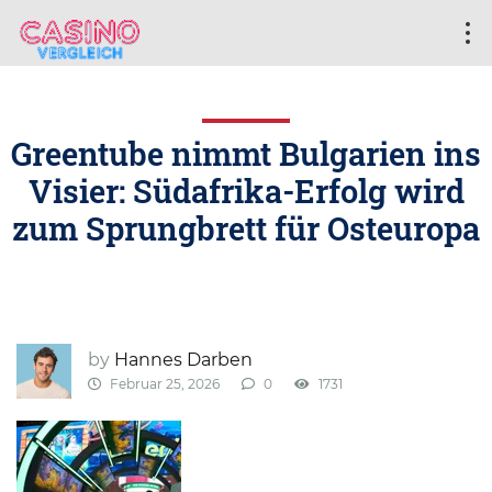
Greentube nimmt Bulgarien ins
Visier: Südafrika-Erfolg wird
zum Sprungbrett für Osteuropa
by
Hannes Darben
Februar 25, 2026
0
1731