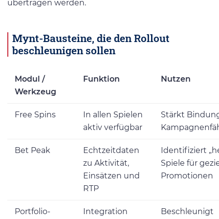
übertragen werden.
Mynt-Bausteine, die den Rollout
beschleunigen sollen
Modul /
Funktion
Nutzen
Werkzeug
Free Spins
In allen Spielen
Stärkt Bindun
aktiv verfügbar
Kampagnenfäh
Bet Peak
Echtzeitdaten
Identifiziert „h
zu Aktivität,
Spiele für gezi
Einsätzen und
Promotionen
RTP
Portfolio-
Integration
Beschleunigt