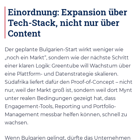
Einordnung: Expansion über
Tech-Stack, nicht nur über
Content
Der geplante Bulgarien-Start wirkt weniger wie
„noch ein Markt“, sondern wie der nächste Schritt
einer klaren Logik: Greentube will Wachstum über
eine Plattform- und Datenstrategie skalieren.
Südafrika liefert dafür den Proof-of-Concept – nicht
nur, weil der Markt groß ist, sondern weil dort Mynt
unter realen Bedingungen gezeigt hat, dass
Engagement-Tools, Reporting und Portfolio-
Management messbar helfen können, schnell zu
wachsen.
Wenn Bulgarien gelingt, dürfte das Unternehmen