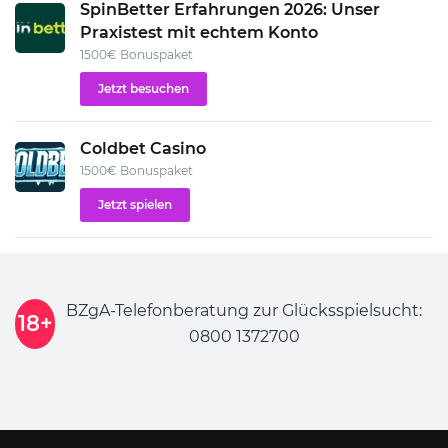
SpinBetter Erfahrungen 2026: Unser
Praxistest mit echtem Konto
1500€ Bonuspaket
Jetzt besuchen
Coldbet Casino
1500€ Bonuspaket
Jetzt spielen
BZgA-Telefonberatung zur Glücksspielsucht:
18+
0800 1372700