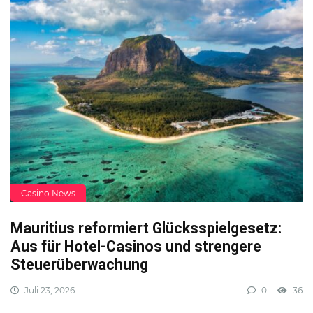
Casino News
Mauritius reformiert Glücksspielgesetz:
Aus für Hotel-Casinos und strengere
Steuerüberwachung
Juli 23, 2026
0
36