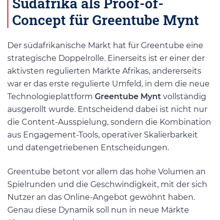
Südafrika als Proof-of-
Concept für Greentube Mynt
Der südafrikanische Markt hat für Greentube eine
strategische Doppelrolle. Einerseits ist er einer der
aktivsten regulierten Märkte Afrikas, andererseits
war er das erste regulierte Umfeld, in dem die neue
Technologieplattform
Greentube Mynt
vollständig
ausgerollt wurde. Entscheidend dabei ist nicht nur
die Content-Ausspielung, sondern die Kombination
aus Engagement-Tools, operativer Skalierbarkeit
und datengetriebenen Entscheidungen.
Greentube betont vor allem das hohe Volumen an
Spielrunden und die Geschwindigkeit, mit der sich
Nutzer an das Online-Angebot gewöhnt haben.
Genau diese Dynamik soll nun in neue Märkte