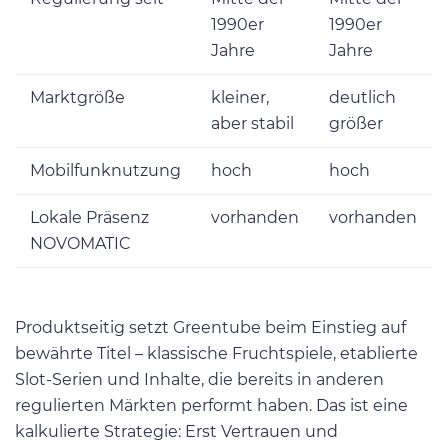
1990er
1990er
Jahre
Jahre
Marktgröße
kleiner,
deutlich
aber stabil
größer
Mobilfunknutzung
hoch
hoch
Lokale Präsenz
vorhanden
vorhanden
NOVOMATIC
Produktseitig setzt Greentube beim Einstieg auf
bewährte Titel – klassische Fruchtspiele, etablierte
Slot-Serien und Inhalte, die bereits in anderen
regulierten Märkten performt haben. Das ist eine
kalkulierte Strategie: Erst Vertrauen und