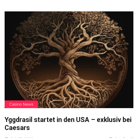
Casino News
Yggdrasil startet in den USA – exklusiv bei
Caesars