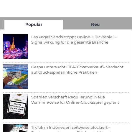
Populär
Neu
Las Vegas Sands stoppt Online-Glücksspiel –
Signalwirkung für die gesamte Branche
Gespa untersucht FIFA-Ticketverkauf – Verdacht
auf Glücksspielähnliche Praktiken
Spanien verschärft Regulierung: Neue
Warnhinweise für Online-Glücksspiel geplant
TikTok in Indonesien zeitweise blockiert –