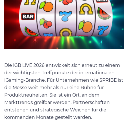
Die iGB L!VE 2026 entwickelt sich erneut zu einem
der wichtigsten Treffpunkte der internationalen
iGaming-Branche. Für Unternehmen wie SPRIBE ist
die Messe weit mehr als nur eine Bühne für
Produktneuheiten. Sie ist ein Ort, an dem
Markttrends greifbar werden, Partnerschaften
entstehen und strategische Weichen für die
kommenden Monate gestellt werden.