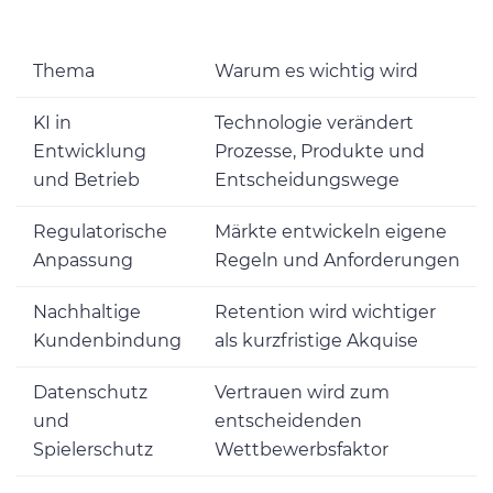
Thema
Warum es wichtig wird
KI in
Technologie verändert
Entwicklung
Prozesse, Produkte und
und Betrieb
Entscheidungswege
Regulatorische
Märkte entwickeln eigene
Anpassung
Regeln und Anforderungen
Nachhaltige
Retention wird wichtiger
Kundenbindung
als kurzfristige Akquise
Datenschutz
Vertrauen wird zum
und
entscheidenden
Spielerschutz
Wettbewerbsfaktor