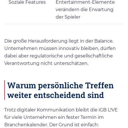
Soziale Features
Entertainment-Elemente
verändern die Erwartung
der Spieler
Die große Herausforderung liegt in der Balance.
Unternehmen müssen innovativ bleiben, dürfen
dabei aber regulatorische und gesellschaftliche
Verantwortung nicht unterschätzen.
Warum persönliche Treffen
weiter entscheidend sind
Trotz digitaler Kommunikation bleibt die iGB L!VE
für viele Unternehmen ein fester Termin im
Branchenkalender. Der Grund ist einfach: