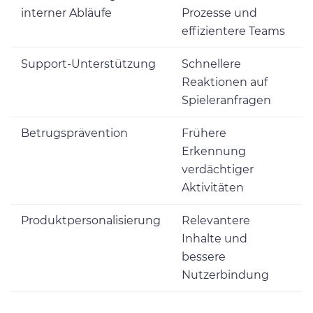
interner Abläufe
Prozesse und
effizientere Teams
Support-Unterstützung
Schnellere
Reaktionen auf
Spieleranfragen
Betrugsprävention
Frühere
Erkennung
verdächtiger
Aktivitäten
Produktpersonalisierung
Relevantere
Inhalte und
bessere
Nutzerbindung