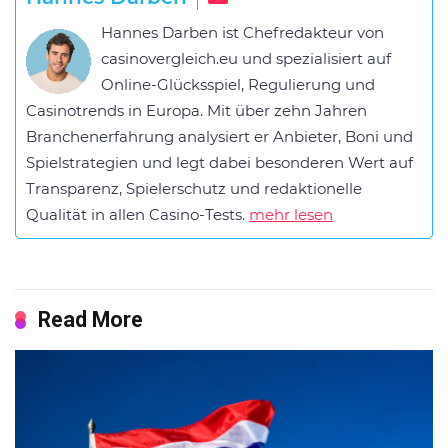
Hannes Darben ist Chefredakteur von
casinovergleich.eu und spezialisiert auf
Online-Glücksspiel, Regulierung und
Casinotrends in Europa. Mit über zehn Jahren
Branchenerfahrung analysiert er Anbieter, Boni und
Spielstrategien und legt dabei besonderen Wert auf
Transparenz, Spielerschutz und redaktionelle
Qualität in allen Casino-Tests.
mehr lesen
Read More