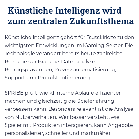
Künstliche Intelligenz wird
zum zentralen Zukunftsthema
Künstliche Intelligenz gehört für Tsutskiridze zu den
wichtigsten Entwicklungen im iGaming-Sektor. Die
Technologie verändert bereits heute zahlreiche
Bereiche der Branche: Datenanalyse,
Betrugsprävention, Prozessautomatisierung,
Support und Produktoptimierung.
SPRIBE prüft, wie KI interne Abläufe effizienter
machen und gleichzeitig die Spielerfahrung
verbessern kann. Besonders relevant ist die Analyse
von Nutzerverhalten. Wer besser versteht, wie
Spieler mit Produkten interagieren, kann Angebote
personalisierter, schneller und marktnäher