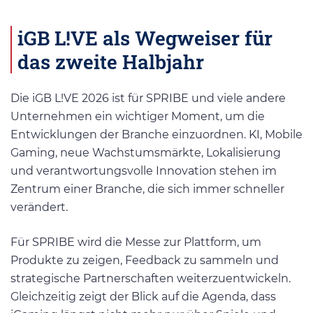
iGB L!VE als Wegweiser für
das zweite Halbjahr
Die iGB L!VE 2026 ist für SPRIBE und viele andere
Unternehmen ein wichtiger Moment, um die
Entwicklungen der Branche einzuordnen. KI, Mobile
Gaming, neue Wachstumsmärkte, Lokalisierung
und verantwortungsvolle Innovation stehen im
Zentrum einer Branche, die sich immer schneller
verändert.
Für SPRIBE wird die Messe zur Plattform, um
Produkte zu zeigen, Feedback zu sammeln und
strategische Partnerschaften weiterzuentwickeln.
Gleichzeitig zeigt der Blick auf die Agenda, dass