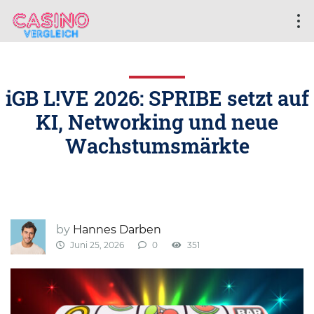
iGB L!VE 2026: SPRIBE setzt auf
KI, Networking und neue
Wachstumsmärkte
by
Hannes Darben
Juni 25, 2026
0
351