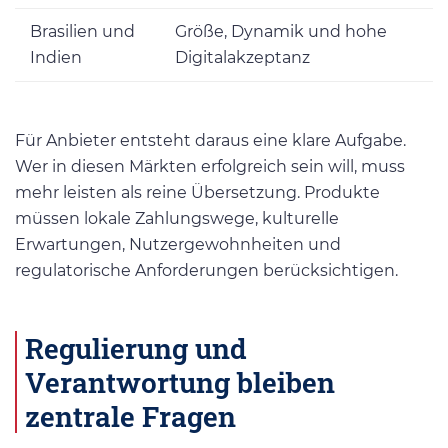
Brasilien und
Größe, Dynamik und hohe
Indien
Digitalakzeptanz
Für Anbieter entsteht daraus eine klare Aufgabe.
Wer in diesen Märkten erfolgreich sein will, muss
mehr leisten als reine Übersetzung. Produkte
müssen lokale Zahlungswege, kulturelle
Erwartungen, Nutzergewohnheiten und
regulatorische Anforderungen berücksichtigen.
Regulierung und
Verantwortung bleiben
zentrale Fragen