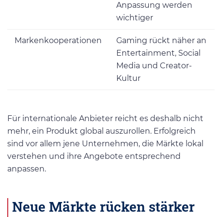
Anpassung werden
wichtiger
Markenkooperationen
Gaming rückt näher an
Entertainment, Social
Media und Creator-
Kultur
Für internationale Anbieter reicht es deshalb nicht
mehr, ein Produkt global auszurollen. Erfolgreich
sind vor allem jene Unternehmen, die Märkte lokal
verstehen und ihre Angebote entsprechend
anpassen.
Neue Märkte rücken stärker