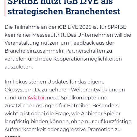
SPRIBE nutzt iGB L!VE als
strategischen Branchentest
Die Teilnahme an der iGB L!VE 2026 ist für SPRIBE
kein reiner Messeauftritt. Das Unternehmen will die
Veranstaltung nutzen, um Feedback aus der
Branche einzusammeln, Partnerschaften zu
vertiefen und neue Kooperationsmöglichkeiten
auszuloten.
Im Fokus stehen Updates für das eigene
Ökosystem. Dazu gehören Weiterentwicklungen
rund um
Aviator
, neue Spielkonzepte und
zusätzliche Lösungen für Betreiber. Besonders
wichtig ist dabei die Frage, wie Anbieter Spieler
langfristig binden können, ohne nur auf kurzfristige
Aufmerksamkeit oder aggressive Promotion zu