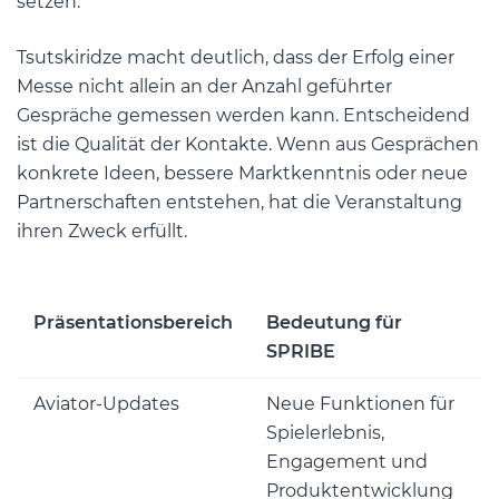
setzen.
Tsutskiridze macht deutlich, dass der Erfolg einer
Messe nicht allein an der Anzahl geführter
Gespräche gemessen werden kann. Entscheidend
ist die Qualität der Kontakte. Wenn aus Gesprächen
konkrete Ideen, bessere Marktkenntnis oder neue
Partnerschaften entstehen, hat die Veranstaltung
ihren Zweck erfüllt.
Präsentationsbereich
Bedeutung für
SPRIBE
Aviator-Updates
Neue Funktionen für
Spielerlebnis,
Engagement und
Produktentwicklung