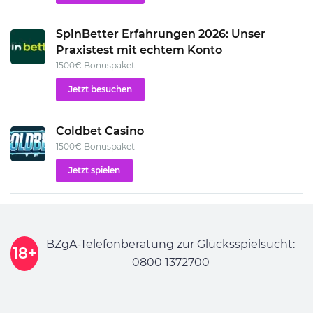
SpinBetter Erfahrungen 2026: Unser
Praxistest mit echtem Konto
1500€ Bonuspaket
Jetzt besuchen
Coldbet Casino
1500€ Bonuspaket
Jetzt spielen
BZgA-Telefonberatung zur Glücksspielsucht:
18+
0800 1372700