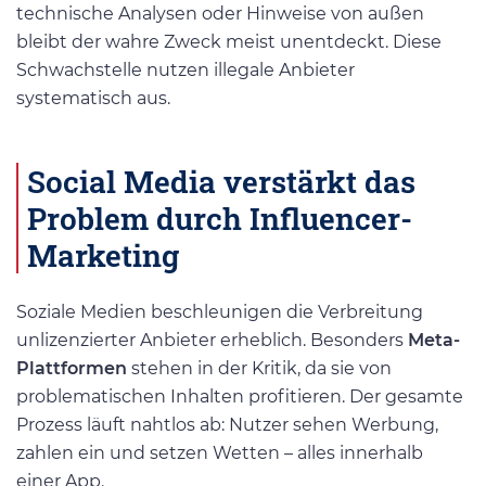
technische Analysen oder Hinweise von außen
bleibt der wahre Zweck meist unentdeckt. Diese
Schwachstelle nutzen illegale Anbieter
systematisch aus.
Social Media verstärkt das
Problem durch Influencer-
Marketing
Soziale Medien beschleunigen die Verbreitung
unlizenzierter Anbieter erheblich. Besonders
Meta-
Plattformen
stehen in der Kritik, da sie von
problematischen Inhalten profitieren. Der gesamte
Prozess läuft nahtlos ab: Nutzer sehen Werbung,
zahlen ein und setzen Wetten – alles innerhalb
einer App.