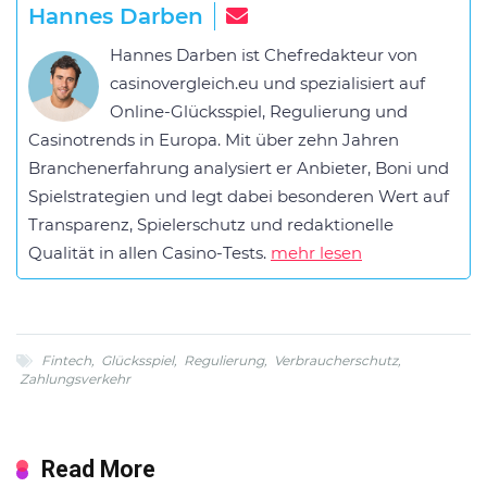
Hannes Darben
Hannes Darben ist Chefredakteur von
casinovergleich.eu und spezialisiert auf
Online-Glücksspiel, Regulierung und
Casinotrends in Europa. Mit über zehn Jahren
Branchenerfahrung analysiert er Anbieter, Boni und
Spielstrategien und legt dabei besonderen Wert auf
Transparenz, Spielerschutz und redaktionelle
Qualität in allen Casino-Tests.
mehr lesen
Fintech
,
Glücksspiel
,
Regulierung
,
Verbraucherschutz
,
Zahlungsverkehr
Read More