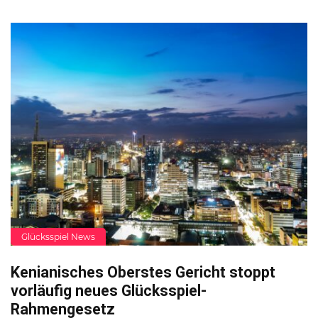
Glücksspiel News
Kenianisches Oberstes Gericht stoppt
vorläufig neues Glücksspiel-
Rahmengesetz