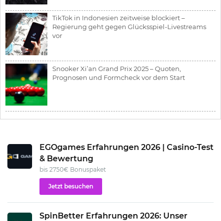
TikTok in Indonesien zeitweise blockiert –
Regierung geht gegen Glücksspiel-Livestreams
vor
Snooker Xi’an Grand Prix 2025 – Quoten,
Prognosen und Formcheck vor dem Start
EGOgames Erfahrungen 2026 | Casino-Test
& Bewertung
bis 2750€ Bonuspaket
Jetzt besuchen
SpinBetter Erfahrungen 2026: Unser