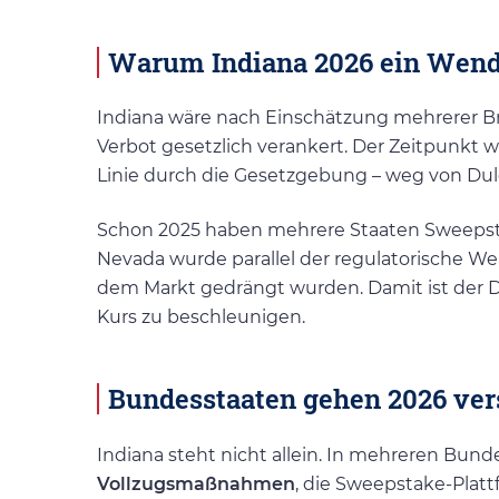
Warum Indiana 2026 ein Wend
Indiana wäre nach Einschätzung mehrerer 
Verbot gesetzlich verankert. Der Zeitpunkt wir
Linie durch die Gesetzgebung – weg von Dul
Schon 2025 haben mehrere Staaten Sweepsta
Nevada wurde parallel der regulatorische We
dem Markt gedrängt wurden. Damit ist der D
Kurs zu beschleunigen.
Bundesstaaten gehen 2026 ver
Indiana steht nicht allein. In mehreren Bund
Vollzugsmaßnahmen
, die Sweepstake-Platt