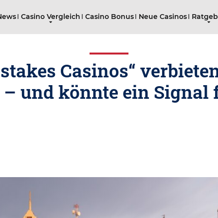
News
Casino Vergleich
Casino Bonus
Neue Casinos
Ratgeb
stakes Casinos“ verbieten
 – und könnte ein Signal 