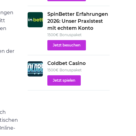
ngen
SpinBetter Erfahrungen
itt
2026: Unser Praxistest
mit echtem Konto
ten
1500€ Bonuspaket
Jetzt besuchen
en der
Coldbet Casino
1500€ Bonuspaket
Jetzt spielen
ach
stischen
nline-