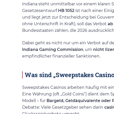
Indiana steht unmittelbar vor einem klaren
Gesetzesentwurf
HB 1052
ist nach einer Ei
und liegt jetzt zur Entscheidung bei Gouver
ohne Unterschrift in Kraft), soll das Verbot
ab 
Bundesstaaten zählen, die 2026 ausdrücklic
Dabei geht es nicht nur um ein Verbot auf d
Indiana Gaming Commission
, um
nicht lize
empfindlicher finanzieller Sanktionen.
Was sind „Sweepstakes Casino
Sweepstakes Casinos arbeiten häufig mit e
Eine Währung (oft „Gold Coins“) dient dem Spi
Modell – für
Bargeld, Geldäquivalente oder 
Debatte: Viele Gesetzgeber sehen darin
casi
Glücksspielverbote umgeht.