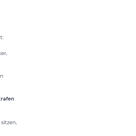
t:
er,
en
trafen
sitzen,