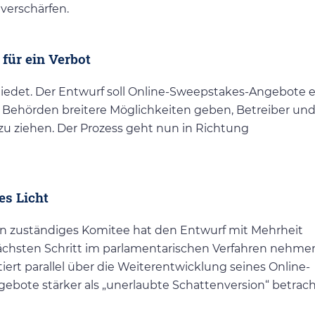
verschärfen.
 für ein Verbot
edet. Der Entwurf soll Online-Sweepstakes-Angebote ex
n Behörden breitere Möglichkeiten geben, Betreiber und 
u ziehen. Der Prozess geht nun in Richtung
es Licht
Ein zuständiges Komitee hat den Entwurf mit Mehrheit
nächsten Schritt im parlamentarischen Verfahren nehme
ert parallel über die Weiterentwicklung seines Online-
bote stärker als „unerlaubte Schattenversion“ betrac