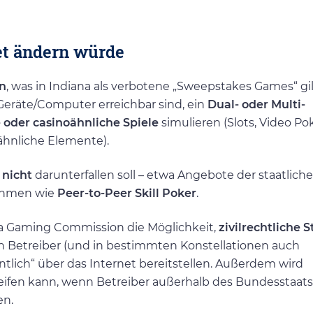
et ändern würde
on
, was in Indiana als verbotene „Sweepstakes Games“ gil
Geräte/Computer erreichbar sind, ein
Dual- oder Multi-
- oder casinoähnliche Spiele
simulieren (Slots, Video Pok
ähnliche Elemente).
s
nicht
darunterfallen soll – etwa Angebote der staatlich
nahmen wie
Peer-to-Peer Skill Poker
.
iana Gaming Commission die Möglichkeit,
zivilrechtliche S
 Betreiber (und in bestimmten Konstellationen auch
tlich“ über das Internet bereitstellen. Außerdem wird
reifen kann, wenn Betreiber außerhalb des Bundesstaats 
en.