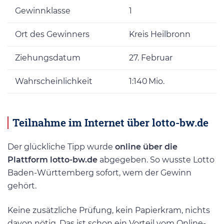
Gewinnklasse
1
Ort des Gewinners
Kreis Heilbronn
Ziehungsdatum
27. Februar
Wahrscheinlichkeit
1:140 Mio.
Teilnahme im Internet über lotto-bw.de
Der glückliche Tipp wurde
online über die
Plattform lotto-bw.de
abgegeben. So wusste Lotto
Baden-Württemberg sofort, wem der Gewinn
gehört.
Keine zusätzliche Prüfung, kein Papierkram, nichts
davon nötig. Das ist schon ein Vorteil vom Online-