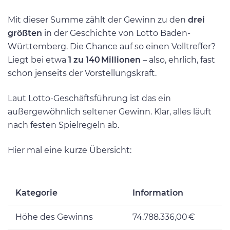
Mit dieser Summe zählt der Gewinn zu den
drei
größten
in der Geschichte von Lotto Baden-
Württemberg. Die Chance auf so einen Volltreffer?
Liegt bei etwa
1 zu 140 Millionen
– also, ehrlich, fast
schon jenseits der Vorstellungskraft.
Laut Lotto-Geschäftsführung ist das ein
außergewöhnlich seltener Gewinn. Klar, alles läuft
nach festen Spielregeln ab.
Hier mal eine kurze Übersicht:
Kategorie
Information
Höhe des Gewinns
74.788.336,00 €