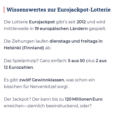
Wissenswertes zur Eurojackpot-Lotterie
Die Lotterie
Eurojackpot
gibt’s seit
2012
und wird
mittlerweile in
19 europäischen Ländern
gespielt.
Die Ziehungen laufen
dienstags und freitags in
Helsinki (Finnland)
ab.
Das Spielprinzip? Ganz einfach:
5 aus 50
plus
2 aus
12 Eurozahlen
.
Es gibt
zwölf Gewinnklassen
, was schon ein
bisschen für Nervenkitzel sorgt.
Der Jackpot? Der kann bis zu
120 Millionen Euro
erreichen—ziemlich beeindruckend, oder?