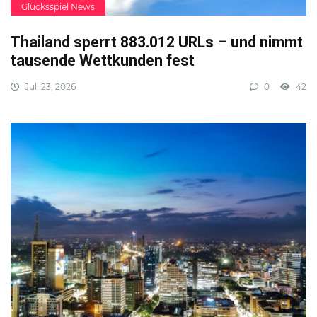
Glücksspiel News
Thailand sperrt 883.012 URLs – und nimmt
tausende Wettkunden fest
Juli 23, 2026
0
42