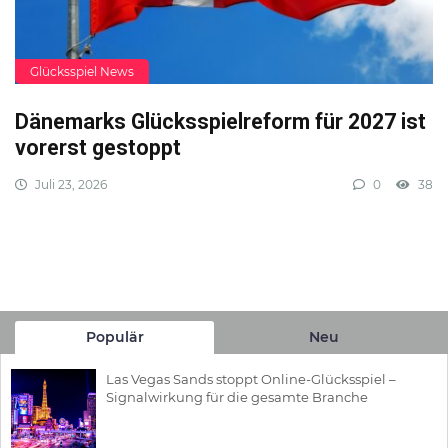
Glücksspiel News
Dänemarks Glücksspielreform für 2027 ist
vorerst gestoppt
Juli 23, 2026
0
38
Populär
Neu
Las Vegas Sands stoppt Online-Glücksspiel –
Signalwirkung für die gesamte Branche