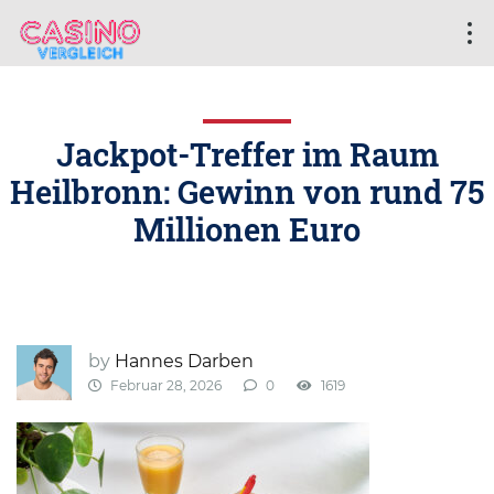
Jackpot-Treffer im Raum
Heilbronn: Gewinn von rund 75
Millionen Euro
by
Hannes Darben
Februar 28, 2026
0
1619