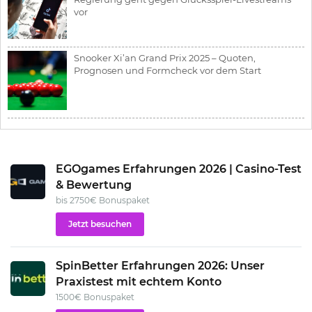
vor
Snooker Xi’an Grand Prix 2025 – Quoten,
Prognosen und Formcheck vor dem Start
EGOgames Erfahrungen 2026 | Casino-Test
& Bewertung
bis 2750€ Bonuspaket
Jetzt besuchen
SpinBetter Erfahrungen 2026: Unser
Praxistest mit echtem Konto
1500€ Bonuspaket