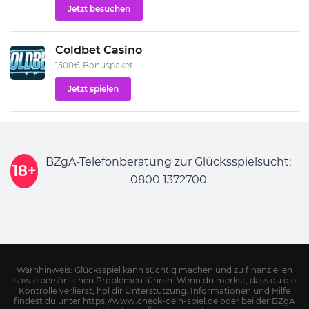
Jetzt besuchen
Coldbet Casino
1500€ Bonuspaket
Jetzt spielen
BZgA-Telefonberatung zur Glücksspielsucht:
18+
0800 1372700
Warnhinweis: Glücksspiel kann süchtig machen und zu finanziellen
sowie persönlichen Problemen führen. Wenn du merkst, dass du die
Kontrolle verlierst, hol dir Unterstützung: Informationen und Hilfe
findest du unter https://www.check-dein-spiel.de oder bei der BZgA