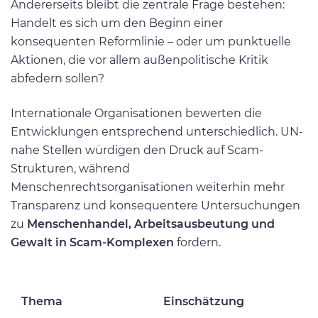
Andererseits bleibt die zentrale Frage bestehen:
Handelt es sich um den Beginn einer
konsequenten Reformlinie – oder um punktuelle
Aktionen, die vor allem außenpolitische Kritik
abfedern sollen?
Internationale Organisationen bewerten die
Entwicklungen entsprechend unterschiedlich. UN-
nahe Stellen würdigen den Druck auf Scam-
Strukturen, während
Menschenrechtsorganisationen weiterhin mehr
Transparenz und konsequentere Untersuchungen
zu
Menschenhandel, Arbeitsausbeutung und
Gewalt in Scam-Komplexen
fordern.
Thema
Einschätzung