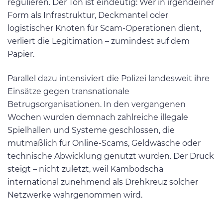
regulieren. Der Ton ist eindeutig: Wer in irgendeiner
Form als Infrastruktur, Deckmantel oder
logistischer Knoten für Scam-Operationen dient,
verliert die Legitimation – zumindest auf dem
Papier.
Parallel dazu intensiviert die Polizei landesweit ihre
Einsätze gegen transnationale
Betrugsorganisationen. In den vergangenen
Wochen wurden demnach zahlreiche illegale
Spielhallen und Systeme geschlossen, die
mutmaßlich für Online-Scams, Geldwäsche oder
technische Abwicklung genutzt wurden. Der Druck
steigt – nicht zuletzt, weil Kambodscha
international zunehmend als Drehkreuz solcher
Netzwerke wahrgenommen wird.