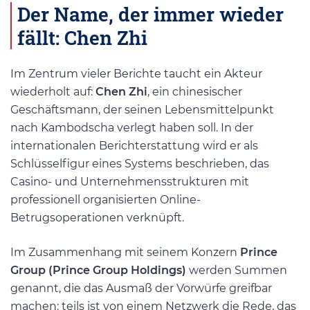
Der Name, der immer wieder
fällt: Chen Zhi
Im Zentrum vieler Berichte taucht ein Akteur
wiederholt auf:
Chen Zhi
, ein chinesischer
Geschäftsmann, der seinen Lebensmittelpunkt
nach Kambodscha verlegt haben soll. In der
internationalen Berichterstattung wird er als
Schlüsselfigur eines Systems beschrieben, das
Casino- und Unternehmensstrukturen mit
professionell organisierten Online-
Betrugsoperationen verknüpft.
Im Zusammenhang mit seinem Konzern
Prince
Group (Prince Group Holdings)
werden Summen
genannt, die das Ausmaß der Vorwürfe greifbar
machen: teils ist von einem Netzwerk die Rede, das