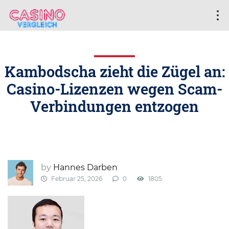
Kambodscha zieht die Zügel an:
Casino-Lizenzen wegen Scam-
Verbindungen entzogen
by
Hannes Darben
Februar 25, 2026
0
1805