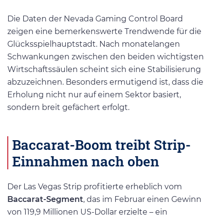
Die Daten der Nevada Gaming Control Board
zeigen eine bemerkenswerte Trendwende für die
Glücksspielhauptstadt. Nach monatelangen
Schwankungen zwischen den beiden wichtigsten
Wirtschaftssäulen scheint sich eine Stabilisierung
abzuzeichnen. Besonders ermutigend ist, dass die
Erholung nicht nur auf einem Sektor basiert,
sondern breit gefächert erfolgt.
Baccarat-Boom treibt Strip-
Einnahmen nach oben
Der Las Vegas Strip profitierte erheblich vom
Baccarat-Segment
, das im Februar einen Gewinn
von 119,9 Millionen US-Dollar erzielte – ein