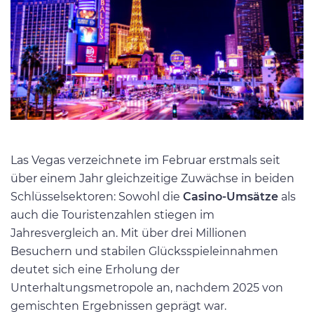
Las Vegas verzeichnete im Februar erstmals seit
über einem Jahr gleichzeitige Zuwächse in beiden
Schlüsselsektoren: Sowohl die
Casino-Umsätze
als
auch die Touristenzahlen stiegen im
Jahresvergleich an. Mit über drei Millionen
Besuchern und stabilen Glücksspieleinnahmen
deutet sich eine Erholung der
Unterhaltungsmetropole an, nachdem 2025 von
gemischten Ergebnissen geprägt war.