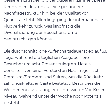
besseren Erträgen pro verfügbarem Zimmer. Diese
Kennzahlen deuten auf eine gesündere
Nachfragestruktur hin, bei der Qualität vor
Quantität steht. Allerdings ging der internationale
Flugverkehr zurück, was langfristig die
Diversifizierung der Besucherströme
beeinträchtigen könnte.
Die durchschnittliche Aufenthaltsdauer stieg auf 3,8
Tage, während die täglichen Ausgaben pro
Besucher um acht Prozent zulegten. Hotels
berichten von einer verstärkten Nachfrage nach
Premium-Zimmern und Suiten, was die Rückkehr
zahlungskräftiger Gäste bestätigt. Besonders die
Wochenendauslastung erreichte wieder Vor-Krisen-
Niveau, während unter der Woche noch Potenzial
besteht.