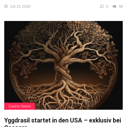
Juli 23, 2026
0
36
Casino News
Yggdrasil startet in den USA – exklusiv bei