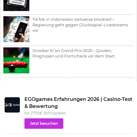
TikTok in Indonesien zeitweise blockiert –
Regierung geht gegen Glücksspiel-Livestreams
vor
Snooker Xi’an Grand Prix 2025 – Quoten,
Prognosen und Formcheck vor dem Start
EGOgames Erfahrungen 2026 | Casino-Test
& Bewertung
bis 2750€ Bonuspaket
Jetzt besuchen