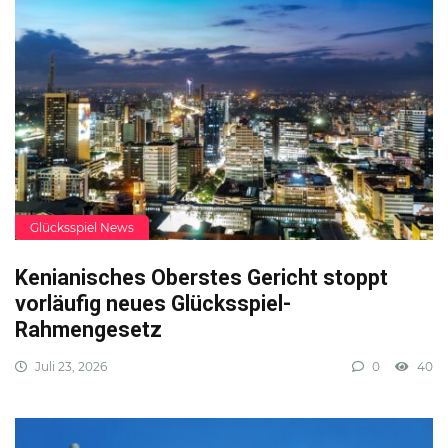
Glücksspiel News
Kenianisches Oberstes Gericht stoppt
vorläufig neues Glücksspiel-
Rahmengesetz
Juli 23, 2026
0
40