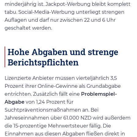
minderjährig ist. Jackpot-Werbung bleibt komplett
tabu. Social-Media-Werbung unterliegt strengen
Auflagen und darf nur zwischen 22 und 6 Uhr
geschaltet werden.
Hohe Abgaben und strenge
Berichtspflichten
Lizenzierte Anbieter müssen vierteljährlich 3,5
Prozent ihrer Online-Gewinne als Grundabgabe
entrichten. Zusätzlich fällt eine
Problemspiel-
Abgabe
von 1,24 Prozent für
Suchtpräventionsmaßnahmen an. Bei
Jahreseinnahmen über 61.000 NZD wird außerdem
die 15-prozentige Mehrwertsteuer fällig. Die
Einnahmen aus diesen Abgaben fließen direkt in