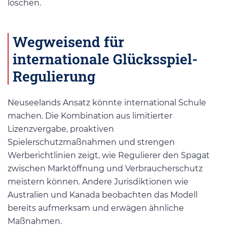
löschen.
Wegweisend für
internationale Glücksspiel-
Regulierung
Neuseelands Ansatz könnte international Schule
machen. Die Kombination aus limitierter
Lizenzvergabe, proaktiven
Spielerschutzmaßnahmen und strengen
Werberichtlinien zeigt, wie Regulierer den Spagat
zwischen Marktöffnung und Verbraucherschutz
meistern können. Andere Jurisdiktionen wie
Australien und Kanada beobachten das Modell
bereits aufmerksam und erwägen ähnliche
Maßnahmen.