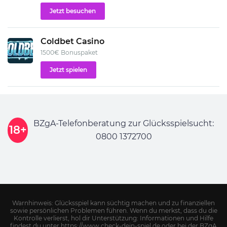
Jetzt besuchen
Coldbet Casino
1500€ Bonuspaket
Jetzt spielen
BZgA-Telefonberatung zur Glücksspielsucht:
18+
0800 1372700
Warnhinweis: Glücksspiel kann süchtig machen und zu finanziellen
sowie persönlichen Problemen führen. Wenn du merkst, dass du die
Kontrolle verlierst, hol dir Unterstützung: Informationen und Hilfe
findest du unter https://www.check-dein-spiel.de oder bei der BZgA