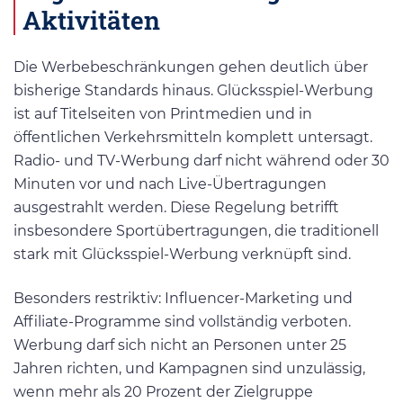
Aktivitäten
Die Werbebeschränkungen gehen deutlich über
bisherige Standards hinaus. Glücksspiel-Werbung
ist auf Titelseiten von Printmedien und in
öffentlichen Verkehrsmitteln komplett untersagt.
Radio- und TV-Werbung darf nicht während oder 30
Minuten vor und nach Live-Übertragungen
ausgestrahlt werden. Diese Regelung betrifft
insbesondere Sportübertragungen, die traditionell
stark mit Glücksspiel-Werbung verknüpft sind.
Besonders restriktiv: Influencer-Marketing und
Affiliate-Programme sind vollständig verboten.
Werbung darf sich nicht an Personen unter 25
Jahren richten, und Kampagnen sind unzulässig,
wenn mehr als 20 Prozent der Zielgruppe