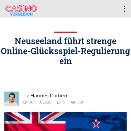
Neuseeland führt strenge
Online-Glücksspiel-Regulierung
ein
by
Hannes Darben
Juni 10, 2026
0
381