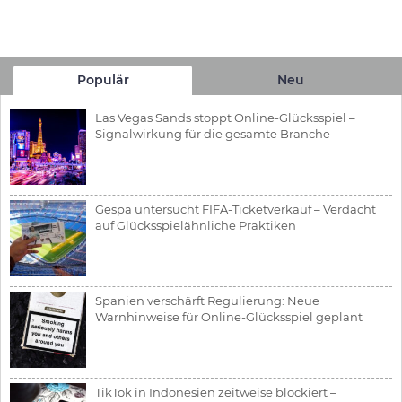
Populär
Neu
Las Vegas Sands stoppt Online-Glücksspiel –
Signalwirkung für die gesamte Branche
Gespa untersucht FIFA-Ticketverkauf – Verdacht
auf Glücksspielähnliche Praktiken
Spanien verschärft Regulierung: Neue
Warnhinweise für Online-Glücksspiel geplant
TikTok in Indonesien zeitweise blockiert –