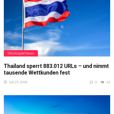
Glücksspiel News
Thailand sperrt 883.012 URLs – und nimmt
tausende Wettkunden fest
Juli 23, 2026
0
42