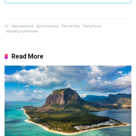
Neuseeland
,
Sportverbot
,
Tierrechte
,
Tierschutz
,
Windhundrennen
Read More