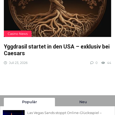
Casino News
Yggdrasil startet in den USA – exklusiv bei
Caesars
Juli 23, 2026
0
44
Populär
Neu
Las Vegas Sands stoppt Online-Glücksspiel –