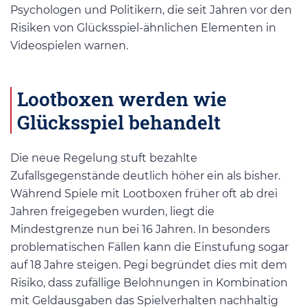
Psychologen und Politikern, die seit Jahren vor den
Risiken von Glücksspiel-ähnlichen Elementen in
Videospielen warnen.
Lootboxen werden wie
Glücksspiel behandelt
Die neue Regelung stuft bezahlte
Zufallsgegenstände deutlich höher ein als bisher.
Während Spiele mit Lootboxen früher oft ab drei
Jahren freigegeben wurden, liegt die
Mindestgrenze nun bei 16 Jahren. In besonders
problematischen Fällen kann die Einstufung sogar
auf 18 Jahre steigen. Pegi begründet dies mit dem
Risiko, dass zufällige Belohnungen in Kombination
mit Geldausgaben das Spielverhalten nachhaltig