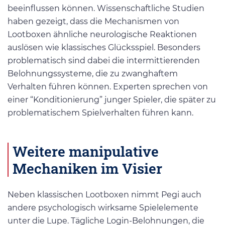
beeinflussen können. Wissenschaftliche Studien
haben gezeigt, dass die Mechanismen von
Lootboxen ähnliche neurologische Reaktionen
auslösen wie klassisches Glücksspiel. Besonders
problematisch sind dabei die intermittierenden
Belohnungssysteme, die zu zwanghaftem
Verhalten führen können. Experten sprechen von
einer “Konditionierung” junger Spieler, die später zu
problematischem Spielverhalten führen kann.
Weitere manipulative
Mechaniken im Visier
Neben klassischen Lootboxen nimmt Pegi auch
andere psychologisch wirksame Spielelemente
unter die Lupe. Tägliche Login-Belohnungen, die