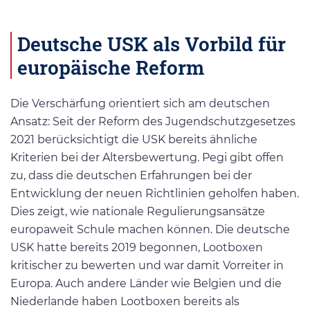
Deutsche USK als Vorbild für
europäische Reform
Die Verschärfung orientiert sich am deutschen
Ansatz: Seit der Reform des Jugendschutzgesetzes
2021 berücksichtigt die USK bereits ähnliche
Kriterien bei der Altersbewertung. Pegi gibt offen
zu, dass die deutschen Erfahrungen bei der
Entwicklung der neuen Richtlinien geholfen haben.
Dies zeigt, wie nationale Regulierungsansätze
europaweit Schule machen können. Die deutsche
USK hatte bereits 2019 begonnen, Lootboxen
kritischer zu bewerten und war damit Vorreiter in
Europa. Auch andere Länder wie Belgien und die
Niederlande haben Lootboxen bereits als