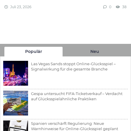
Juli 23, 2026
0
38
Populär
Neu
Las Vegas Sands stoppt Online-Glücksspiel –
Signalwirkung für die gesamte Branche
Gespa untersucht FIFA-Ticketverkauf – Verdacht
auf Glücksspielähnliche Praktiken
Spanien verschärft Regulierung: Neue
Warnhinweise für Online-Glücksspiel geplant