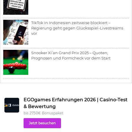
TikTok in Indonesien zeitweise blockiert –
Regierung geht gegen Glücksspiel-Livestreams
vor
Snooker Xi’an Grand Prix 2025 – Quoten,
Prognosen und Formcheck vor dem Start
EGOgames Erfahrungen 2026 | Casino-Test
& Bewertung
bis 2750€ Bonuspaket
Jetzt besuchen