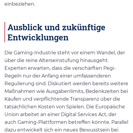
einbeziehen.
Ausblick und zukünftige
Entwicklungen
Die Gaming-Industrie steht vor einem Wandel, der
über die reine Alterseinstufung hinausgeht.
Experten erwarten, dass die verschärften Pegi-
Regeln nur der Anfang einer umfassenderen
Regulierung sind. Diskutiert werden bereits weitere
Maßnahmen wie Ausgabenlimits, Bedenkzeiten bei
Käufen und verpflichtende Transparenz über die
tatsächlichen Kosten von Spielen. Die Europäische
Union arbeitet an einer Digital Services Act, der
auch Gaming-Plattformen betreffen könnte. Parallel
dazu entwickelt sich ein neues Bewusstsein bei