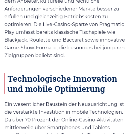
dem Anbieter, kulturelle und rechtliche
Anforderungen verschiedener Märkte besser zu
erfüllen und gleichzeitig Betriebskosten zu
optimieren. Die Live-Casino-Sparte von Pragmatic
Play umfasst bereits klassische Tischspiele wie
Blackjack, Roulette und Baccarat sowie innovative
Game-Show-Formate, die besonders bei jüngeren
Zielgruppen beliebt sind.
Technologische Innovation
und mobile Optimierung
Ein wesentlicher Baustein der Neuausrichtung ist
die verstärkte Investition in mobile Technologien.
Da über 70 Prozent der Online-Casino-Aktivitäten
mittlerweile über Smartphones und Tablets