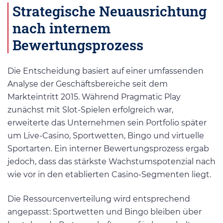
Strategische Neuausrichtung
nach internem
Bewertungsprozess
Die Entscheidung basiert auf einer umfassenden
Analyse der Geschäftsbereiche seit dem
Markteintritt 2015. Während Pragmatic Play
zunächst mit Slot-Spielen erfolgreich war,
erweiterte das Unternehmen sein Portfolio später
um Live-Casino, Sportwetten, Bingo und virtuelle
Sportarten. Ein interner Bewertungsprozess ergab
jedoch, dass das stärkste Wachstumspotenzial nach
wie vor in den etablierten Casino-Segmenten liegt.
Die Ressourcenverteilung wird entsprechend
angepasst: Sportwetten und Bingo bleiben über