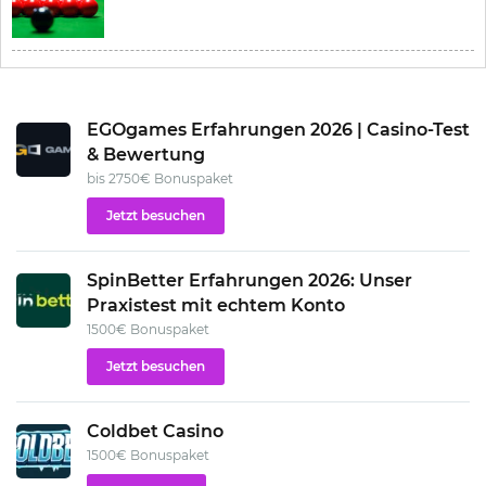
EGOgames Erfahrungen 2026 | Casino-Test
& Bewertung
bis 2750€ Bonuspaket
Jetzt besuchen
SpinBetter Erfahrungen 2026: Unser
Praxistest mit echtem Konto
1500€ Bonuspaket
Jetzt besuchen
Coldbet Casino
1500€ Bonuspaket