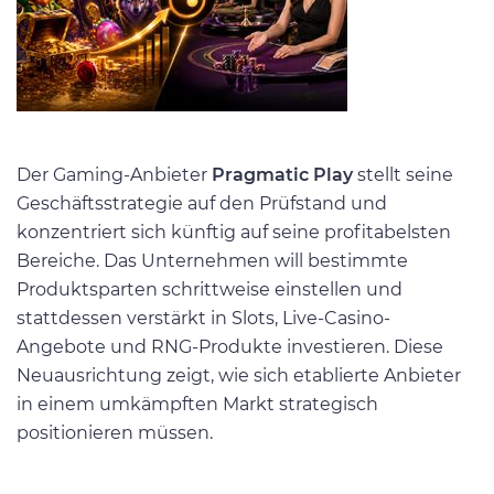
Der Gaming-Anbieter
Pragmatic Play
stellt seine
Geschäftsstrategie auf den Prüfstand und
konzentriert sich künftig auf seine profitabelsten
Bereiche. Das Unternehmen will bestimmte
Produktsparten schrittweise einstellen und
stattdessen verstärkt in Slots, Live-Casino-
Angebote und RNG-Produkte investieren. Diese
Neuausrichtung zeigt, wie sich etablierte Anbieter
in einem umkämpften Markt strategisch
positionieren müssen.