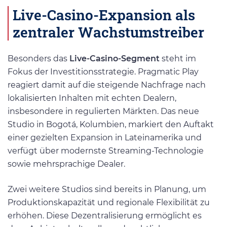
Live-Casino-Expansion als
zentraler Wachstumstreiber
Besonders das
Live-Casino-Segment
steht im
Fokus der Investitionsstrategie. Pragmatic Play
reagiert damit auf die steigende Nachfrage nach
lokalisierten Inhalten mit echten Dealern,
insbesondere in regulierten Märkten. Das neue
Studio in Bogotá, Kolumbien, markiert den Auftakt
einer gezielten Expansion in Lateinamerika und
verfügt über modernste Streaming-Technologie
sowie mehrsprachige Dealer.
Zwei weitere Studios sind bereits in Planung, um
Produktionskapazität und regionale Flexibilität zu
erhöhen. Diese Dezentralisierung ermöglicht es