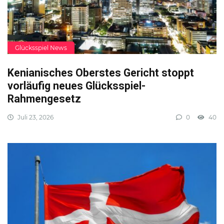
Glücksspiel News
Kenianisches Oberstes Gericht stoppt
vorläufig neues Glücksspiel-
Rahmengesetz
Juli 23, 2026
0
40