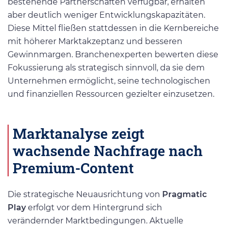
bestehende Partnerschaften verfügbar, erhalten
aber deutlich weniger Entwicklungskapazitäten.
Diese Mittel fließen stattdessen in die Kernbereiche
mit höherer Marktakzeptanz und besseren
Gewinnmargen. Branchenexperten bewerten diese
Fokussierung als strategisch sinnvoll, da sie dem
Unternehmen ermöglicht, seine technologischen
und finanziellen Ressourcen gezielter einzusetzen.
Marktanalyse zeigt
wachsende Nachfrage nach
Premium-Content
Die strategische Neuausrichtung von
Pragmatic
Play
erfolgt vor dem Hintergrund sich
verändernder Marktbedingungen. Aktuelle