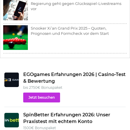
Regierung geht gegen Glücksspiel-Livestreams
vor
Snooker Xi’an Grand Prix 2025 – Quoten,
Prognosen und Formcheck vor dem Start
EGOgames Erfahrungen 2026 | Casino-Test
& Bewertung
bis 2750€ Bonuspaket
Jetzt besuchen
SpinBetter Erfahrungen 2026: Unser
Praxistest mit echtem Konto
1500€ Bonuspaket