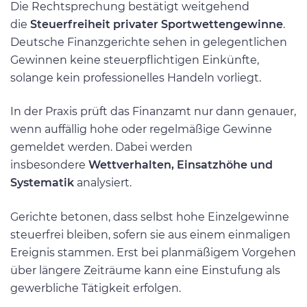
Die Rechtsprechung bestätigt weitgehend
die
Steuerfreiheit privater Sportwettengewinne
.
Deutsche Finanzgerichte sehen in gelegentlichen
Gewinnen keine steuerpflichtigen Einkünfte,
solange kein professionelles Handeln vorliegt.
In der Praxis prüft das Finanzamt nur dann genauer,
wenn auffällig hohe oder regelmäßige Gewinne
gemeldet werden. Dabei werden
insbesondere
Wettverhalten, Einsatzhöhe und
Systematik
analysiert.
Gerichte betonen, dass selbst hohe Einzelgewinne
steuerfrei bleiben, sofern sie aus einem einmaligen
Ereignis stammen. Erst bei planmäßigem Vorgehen
über längere Zeiträume kann eine Einstufung als
gewerbliche Tätigkeit erfolgen.