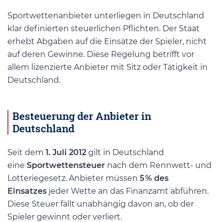
Sportwettenanbieter unterliegen in Deutschland
klar definierten steuerlichen Pflichten. Der Staat
erhebt Abgaben auf die Einsätze der Spieler, nicht
auf deren Gewinne. Diese Regelung betrifft vor
allem lizenzierte Anbieter mit Sitz oder Tätigkeit in
Deutschland.
Besteuerung der Anbieter in
Deutschland
Seit dem
1. Juli 2012
gilt in Deutschland
eine
Sportwettensteuer
nach dem Rennwett- und
Lotteriegesetz. Anbieter müssen
5 % des
Einsatzes
jeder Wette an das Finanzamt abführen.
Diese Steuer fällt unabhängig davon an, ob der
Spieler gewinnt oder verliert.