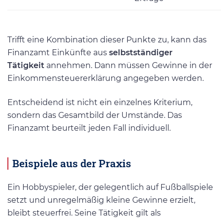
Trifft eine Kombination dieser Punkte zu, kann das
Finanzamt Einkünfte aus
selbstständiger
Tätigkeit
annehmen. Dann müssen Gewinne in der
Einkommensteuererklärung angegeben werden.
Entscheidend ist nicht ein einzelnes Kriterium,
sondern das Gesamtbild der Umstände. Das
Finanzamt beurteilt jeden Fall individuell.
Beispiele aus der Praxis
Ein Hobbyspieler, der gelegentlich auf Fußballspiele
setzt und unregelmäßig kleine Gewinne erzielt,
bleibt steuerfrei. Seine Tätigkeit gilt als