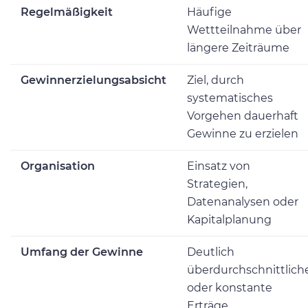
Regelmäßigkeit
Häufige
Wettteilnahme über
längere Zeiträume
Gewinnerzielungsabsicht
Ziel, durch
systematisches
Vorgehen dauerhaft
Gewinne zu erzielen
Organisation
Einsatz von
Strategien,
Datenanalysen oder
Kapitalplanung
Umfang der Gewinne
Deutlich
überdurchschnittlich
oder konstante
Erträge