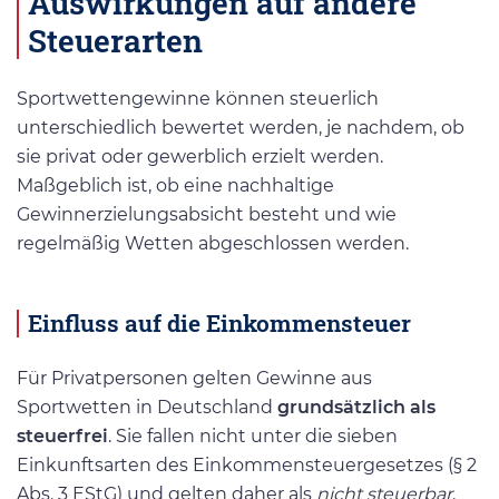
Auswirkungen auf andere
Steuerarten
Sportwettengewinne können steuerlich
unterschiedlich bewertet werden, je nachdem, ob
sie privat oder gewerblich erzielt werden.
Maßgeblich ist, ob eine nachhaltige
Gewinnerzielungsabsicht besteht und wie
regelmäßig Wetten abgeschlossen werden.
Einfluss auf die Einkommensteuer
Für Privatpersonen gelten Gewinne aus
Sportwetten in Deutschland
grundsätzlich als
steuerfrei
. Sie fallen nicht unter die sieben
Einkunftsarten des Einkommensteuergesetzes (§ 2
Abs. 3 EStG) und gelten daher als
nicht steuerbar
.