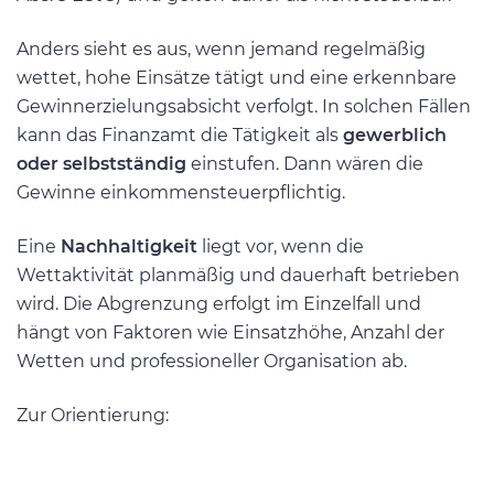
Anders sieht es aus, wenn jemand regelmäßig
wettet, hohe Einsätze tätigt und eine erkennbare
Gewinnerzielungsabsicht verfolgt. In solchen Fällen
kann das Finanzamt die Tätigkeit als
gewerblich
oder selbstständig
einstufen. Dann wären die
Gewinne einkommensteuerpflichtig.
Eine
Nachhaltigkeit
liegt vor, wenn die
Wettaktivität planmäßig und dauerhaft betrieben
wird. Die Abgrenzung erfolgt im Einzelfall und
hängt von Faktoren wie Einsatzhöhe, Anzahl der
Wetten und professioneller Organisation ab.
Zur Orientierung: