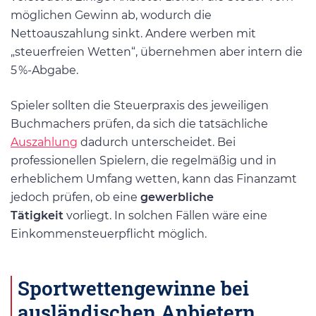
möglichen Gewinn ab, wodurch die
Nettoauszahlung sinkt. Andere werben mit
„steuerfreien Wetten“, übernehmen aber intern die
5 %-Abgabe.
Spieler sollten die Steuerpraxis des jeweiligen
Buchmachers prüfen, da sich die tatsächliche
Auszahlung
dadurch unterscheidet. Bei
professionellen Spielern, die regelmäßig und in
erheblichem Umfang wetten, kann das Finanzamt
jedoch prüfen, ob eine
gewerbliche
Tätigkeit
vorliegt. In solchen Fällen wäre eine
Einkommensteuerpflicht möglich.
Sportwettengewinne bei
ausländischen Anbietern