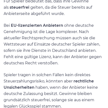
Für Spieler bedeutet das, dass ihre Gewinne
als
steuerfrei
gelten, da die Steuer bereits auf
Anbieterseite abgeführt wurde.
Bei
EU-lizenzierten Anbietern
ohne deutsche
Genehmigung ist die Lage komplexer. Nach
aktueller Rechtsprechung müssen auch sie die
Wettsteuer auf Einsätze deutscher Spieler zahlen,
sofern sie ihre Dienste in Deutschland anbieten.
Fehlt eine gültige Lizenz, kann der Anbieter gegen
deutsches Recht verstoßen.
Spieler tragen in solchen Fällen kein direktes
Steuerzahlungsrisiko, könnten aber
rechtliche
Unsicherheiten
haben, wenn der Anbieter keine
deutsche Zulassung besitzt. Gewinne bleiben
grundsätzlich steuerfrei, solange sie aus einem
legalen Glücksspiel stammen.