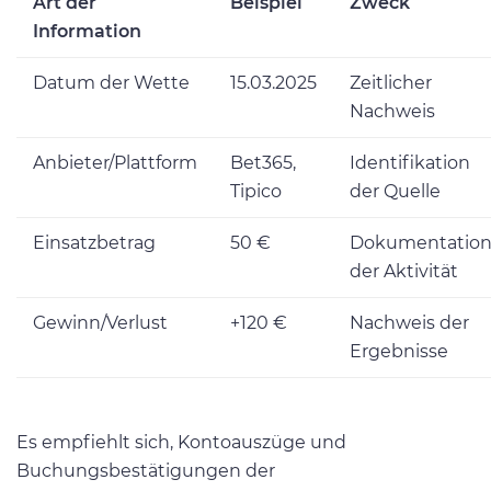
Art der
Beispiel
Zweck
Information
Datum der Wette
15.03.2025
Zeitlicher
Nachweis
Anbieter/Plattform
Bet365,
Identifikation
Tipico
der Quelle
Einsatzbetrag
50 €
Dokumentatio
der Aktivität
Gewinn/Verlust
+120 €
Nachweis der
Ergebnisse
Es empfiehlt sich, Kontoauszüge und
Buchungsbestätigungen der