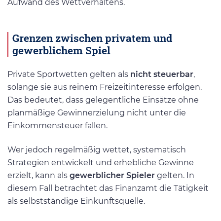
Aufwand des Wettverhaltens.
Grenzen zwischen privatem und
gewerblichem Spiel
Private Sportwetten gelten als
nicht steuerbar
,
solange sie aus reinem Freizeitinteresse erfolgen.
Das bedeutet, dass gelegentliche Einsätze ohne
planmäßige Gewinnerzielung nicht unter die
Einkommensteuer fallen.
Wer jedoch regelmäßig wettet, systematisch
Strategien entwickelt und erhebliche Gewinne
erzielt, kann als
gewerblicher Spieler
gelten. In
diesem Fall betrachtet das Finanzamt die Tätigkeit
als selbstständige Einkunftsquelle.