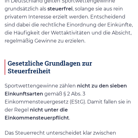
In Deutschland gelten Sportwettengewinne
grundsätzlich als
steuerfrei
, solange sie aus rein
privatem Interesse erzielt werden. Entscheidend
sind dabei die rechtliche Einordnung der Einkünfte,
die Häufigkeit der Wettaktivitäten und die Absicht,
regelmäßig Gewinne zu erzielen.
Gesetzliche Grundlagen zur
Steuerfreiheit
Sportwettengewinne zählen
nicht zu den sieben
Einkunftsarten
gemäß § 2 Abs. 3
Einkommensteuergesetz (EStG). Damit fallen sie in
der Regel
nicht unter die
Einkommensteuerpflicht
.
Das Steuerrecht unterscheidet klar zwischen