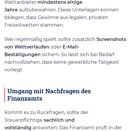
Wettanbieter
mindestens einige
Jahre
aufzubewahren. Diese Unterlagen können
belegen, dass Gewinne aus legalen, privaten
Freizeitwetten stammen.
Wer regelmäßig spielt, sollte zusätzlich
Screenshots
von Wettverläufen
oder
E-Mail-
Bestätigungen
sichern. So lässt sich bei Bedarf
nachvollziehen, dass keine gewerbliche Tätigkeit
vorliegt.
Umgang mit Nachfragen des
Finanzamts
Kommt es zu Rückfragen, sollte der
Steuerpflichtige
sachlich und
vollständig
antworten. Das Finanzamt prüft in der