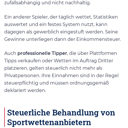
zufallsabhängig und nicht nachhaltig.
Ein anderer Spieler, der täglich wettet, Statistiken
auswertet und ein festes System nutzt, kann
dagegen als gewerblich eingestuft werden. Seine
Gewinne unterliegen dann der Einkommensteuer.
Auch
professionelle Tipper
, die über Plattformen
Tipps verkaufen oder Wetten im Auftrag Dritter
platzieren, gelten steuerlich nicht mehr als
Privatpersonen. Ihre Einnahmen sind in der Regel
steuerpflichtig und müssen ordnungsgemäß
deklariert werden.
Steuerliche Behandlung von
Sportwettenanbietern