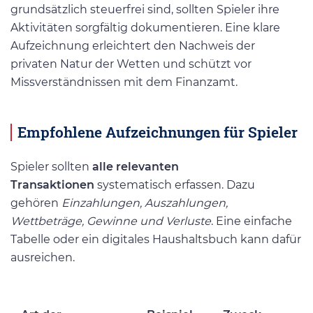
grundsätzlich steuerfrei sind, sollten Spieler ihre
Aktivitäten sorgfältig dokumentieren. Eine klare
Aufzeichnung erleichtert den Nachweis der
privaten Natur der Wetten und schützt vor
Missverständnissen mit dem Finanzamt.
Empfohlene Aufzeichnungen für Spieler
Spieler sollten
alle relevanten
Transaktionen
systematisch erfassen. Dazu
gehören
Einzahlungen, Auszahlungen,
Wettbeträge, Gewinne und Verluste
. Eine einfache
Tabelle oder ein digitales Haushaltsbuch kann dafür
ausreichen.