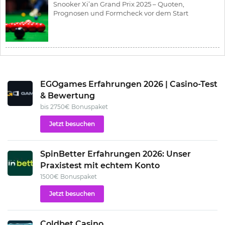
Snooker Xi’an Grand Prix 2025 – Quoten,
Prognosen und Formcheck vor dem Start
EGOgames Erfahrungen 2026 | Casino-Test
& Bewertung
bis 2750€ Bonuspaket
Jetzt besuchen
SpinBetter Erfahrungen 2026: Unser
Praxistest mit echtem Konto
1500€ Bonuspaket
Jetzt besuchen
Coldbet Casino