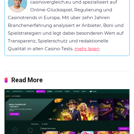
casinovergleich.eu und spezialisiert auf
Online-Glücksspiel, Regulierung und
Casinotrends in Europa. Mit über zehn Jahren
Branchenerfahrung analysiert er Anbieter, Boni und
Spielstrategien und legt dabei besonderen Wert auf
Transparenz, Spielerschutz und redaktionelle
Qualität in allen Casino-Tests.
mehr lesen
Read More