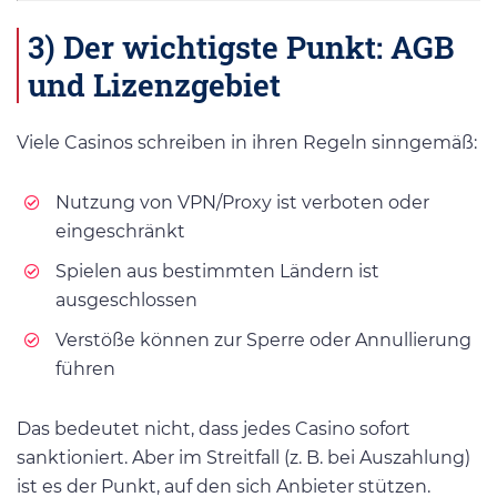
3) Der wichtigste Punkt: AGB
und Lizenzgebiet
Viele Casinos schreiben in ihren Regeln sinngemäß:
Nutzung von VPN/Proxy ist verboten oder
eingeschränkt
Spielen aus bestimmten Ländern ist
ausgeschlossen
Verstöße können zur Sperre oder Annullierung
führen
Das bedeutet nicht, dass jedes Casino sofort
sanktioniert. Aber im Streitfall (z. B. bei Auszahlung)
ist es der Punkt, auf den sich Anbieter stützen.