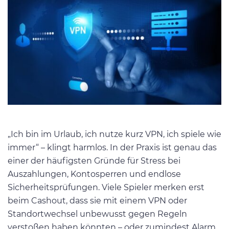
„Ich bin im Urlaub, ich nutze kurz VPN, ich spiele wie
immer“ – klingt harmlos. In der Praxis ist genau das
einer der häufigsten Gründe für Stress bei
Auszahlungen, Kontosperren und endlose
Sicherheitsprüfungen. Viele Spieler merken erst
beim Cashout, dass sie mit einem VPN oder
Standortwechsel unbewusst gegen Regeln
verstoßen haben könnten – oder zumindest Alarm