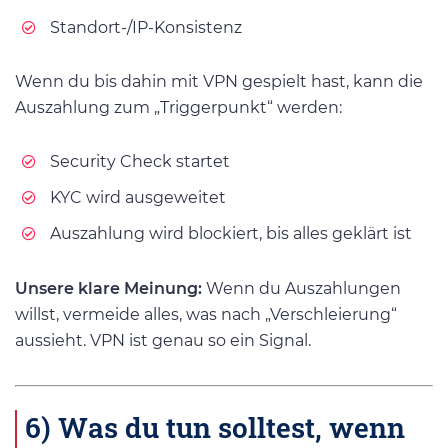
Standort-/IP-Konsistenz
Wenn du bis dahin mit VPN gespielt hast, kann die
Auszahlung zum „Triggerpunkt“ werden:
Security Check startet
KYC wird ausgeweitet
Auszahlung wird blockiert, bis alles geklärt ist
Unsere klare Meinung:
Wenn du Auszahlungen
willst, vermeide alles, was nach „Verschleierung“
aussieht. VPN ist genau so ein Signal.
6) Was du tun solltest, wenn