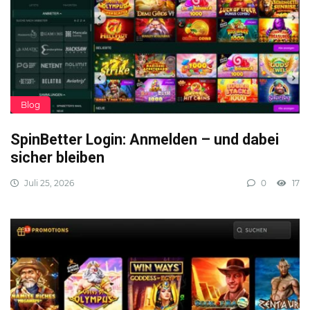
Blog
SpinBetter Login: Anmelden – und dabei
sicher bleiben
Juli 25, 2026
0
17