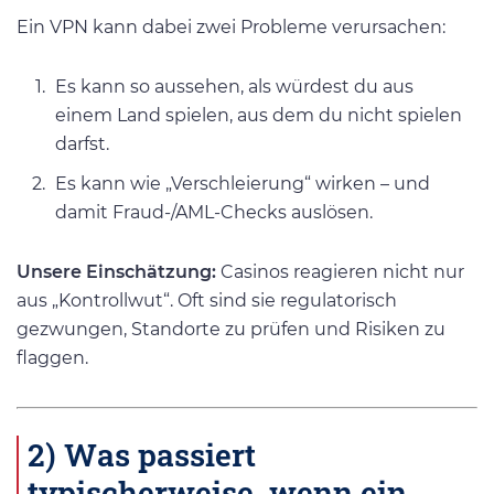
Ein VPN kann dabei zwei Probleme verursachen:
Es kann so aussehen, als würdest du aus
einem Land spielen, aus dem du nicht spielen
darfst.
Es kann wie „Verschleierung“ wirken – und
damit Fraud-/AML-Checks auslösen.
Unsere Einschätzung:
Casinos reagieren nicht nur
aus „Kontrollwut“. Oft sind sie regulatorisch
gezwungen, Standorte zu prüfen und Risiken zu
flaggen.
2) Was passiert
typischerweise, wenn ein