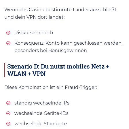
Wenn das Casino bestimmte Länder ausschließt
und dein VPN dort landet:
Risiko: sehr hoch
Konsequenz: Konto kann geschlossen werden,
besonders bei Bonusgewinnen
Szenario D: Du nutzt mobiles Netz +
WLAN + VPN
Diese Kombination ist ein Fraud-Trigger:
ständig wechselnde IPs
wechselnde Geräte-IDs
wechselnde Standorte