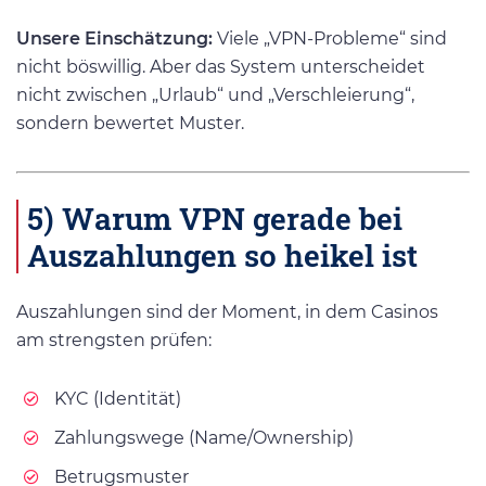
Unsere Einschätzung:
Viele „VPN-Probleme“ sind
nicht böswillig. Aber das System unterscheidet
nicht zwischen „Urlaub“ und „Verschleierung“,
sondern bewertet Muster.
5) Warum VPN gerade bei
Auszahlungen so heikel ist
Auszahlungen sind der Moment, in dem Casinos
am strengsten prüfen:
KYC (Identität)
Zahlungswege (Name/Ownership)
Betrugsmuster