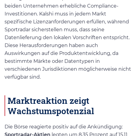
beiden Unternehmen erhebliche Compliance-
Investitionen. Kalshi muss in jedem Markt
spezifische Lizenzanforderungen erfüllen, während
Sportradar sicherstellen muss, dass seine
Datenlieferung den lokalen Vorschriften entspricht.
Diese Herausforderungen haben auch
Auswirkungen auf die Produktentwicklung, da
bestimmte Märkte oder Datentypen in
verschiedenen Jurisdiktionen möglicherweise nicht
verfügbar sind.
Marktreaktion zeigt
Wachstumspotenzial
Die Börse reagierte positiv auf die Ankündigung:
Sportradar-Aktien
legten um 8,35 Prozent auf 15,11