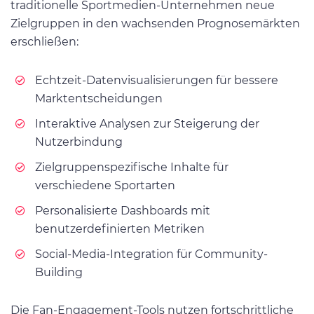
traditionelle Sportmedien-Unternehmen neue
Zielgruppen in den wachsenden Prognosemärkten
erschließen:
Echtzeit-Datenvisualisierungen für bessere
Marktentscheidungen
Interaktive Analysen zur Steigerung der
Nutzerbindung
Zielgruppenspezifische Inhalte für
verschiedene Sportarten
Personalisierte Dashboards mit
benutzerdefinierten Metriken
Social-Media-Integration für Community-
Building
Die Fan-Engagement-Tools nutzen fortschrittliche