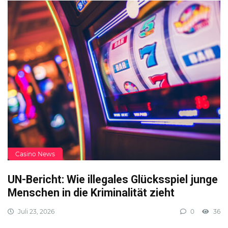
Casino News
UN-Bericht: Wie illegales Glücksspiel junge
Menschen in die Kriminalität zieht
Juli 23, 2026
0
36