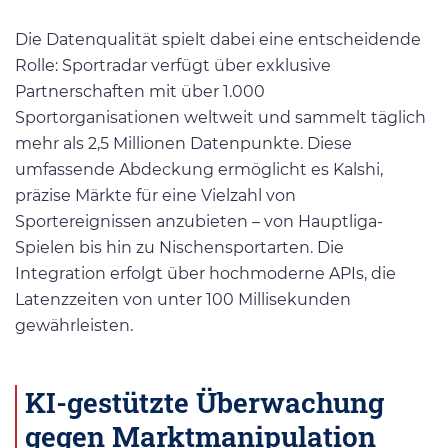
Die Datenqualität spielt dabei eine entscheidende
Rolle: Sportradar verfügt über exklusive
Partnerschaften mit über 1.000
Sportorganisationen weltweit und sammelt täglich
mehr als 2,5 Millionen Datenpunkte. Diese
umfassende Abdeckung ermöglicht es Kalshi,
präzise Märkte für eine Vielzahl von
Sportereignissen anzubieten – von Hauptliga-
Spielen bis hin zu Nischensportarten. Die
Integration erfolgt über hochmoderne APIs, die
Latenzzeiten von unter 100 Millisekunden
gewährleisten.
KI-gestützte Überwachung
gegen Marktmanipulation