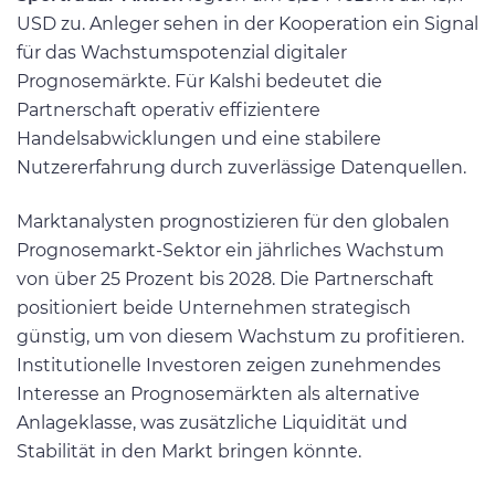
USD zu. Anleger sehen in der Kooperation ein Signal
für das Wachstumspotenzial digitaler
Prognosemärkte. Für Kalshi bedeutet die
Partnerschaft operativ effizientere
Handelsabwicklungen und eine stabilere
Nutzererfahrung durch zuverlässige Datenquellen.
Marktanalysten prognostizieren für den globalen
Prognosemarkt-Sektor ein jährliches Wachstum
von über 25 Prozent bis 2028. Die Partnerschaft
positioniert beide Unternehmen strategisch
günstig, um von diesem Wachstum zu profitieren.
Institutionelle Investoren zeigen zunehmendes
Interesse an Prognosemärkten als alternative
Anlageklasse, was zusätzliche Liquidität und
Stabilität in den Markt bringen könnte.