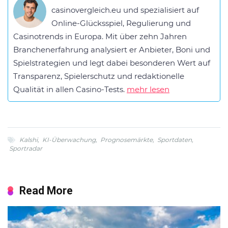
casinovergleich.eu und spezialisiert auf
Online-Glücksspiel, Regulierung und
Casinotrends in Europa. Mit über zehn Jahren
Branchenerfahrung analysiert er Anbieter, Boni und
Spielstrategien und legt dabei besonderen Wert auf
Transparenz, Spielerschutz und redaktionelle
Qualität in allen Casino-Tests.
mehr lesen
Kalshi
,
KI-Überwachung
,
Prognosemärkte
,
Sportdaten
,
Sportradar
Read More