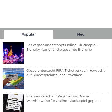
Populär
Neu
Las Vegas Sands stoppt Online-Glücksspiel –
Signalwirkung für die gesamte Branche
Gespa untersucht FIFA-Ticketverkauf – Verdacht
auf Glücksspielähnliche Praktiken
Spanien verschärft Regulierung: Neue
Warnhinweise für Online-Glücksspiel geplant