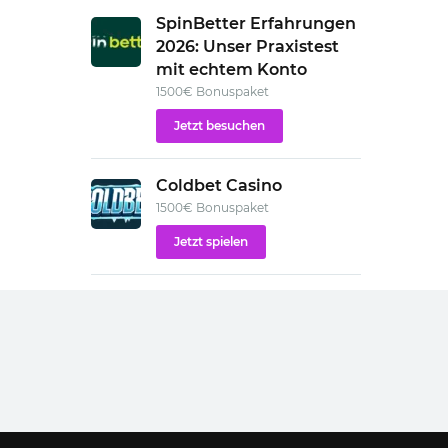
SpinBetter Erfahrungen
2026: Unser Praxistest
mit echtem Konto
1500€ Bonuspaket
Jetzt besuchen
Coldbet Casino
1500€ Bonuspaket
Jetzt spielen