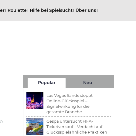
er
Roulette
Hilfe bei Spielsucht
Über uns
Populär
Neu
Las Vegas Sands stoppt
Online-Glücksspiel –
Signalwirkung für die
gesamte Branche
Go
Gespa untersucht FIFA-
Ticketverkauf – Verdacht auf
Glücksspielähnliche Praktiken