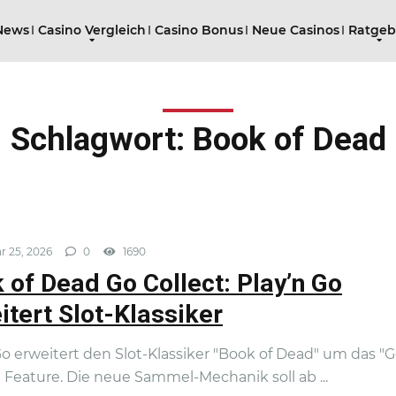
News
Casino Vergleich
Casino Bonus
Neue Casinos
Ratgeb
Schlagwort:
Book of Dead
r 25, 2026
0
1690
 of Dead Go Collect: Play’n Go
itert Slot-Klassiker
Go erweitert den Slot-Klassiker "Book of Dead" um das "
" Feature. Die neue Sammel-Mechanik soll ab ...